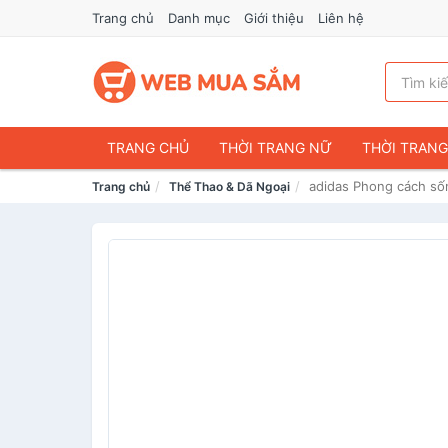
Trang chủ
Danh mục
Giới thiệu
Liên hệ
TRANG CHỦ
THỜI TRANG NỮ
THỜI TRAN
adidas Phong cách số
Trang chủ
Thể Thao & Dã Ngoại
ĐIỆN THOẠI & PHỤ KIỆN
DU LỊCH & HÀNH LÝ
CHĂM SÓC THÚ CƯNG
MẸ & BÉ
THỜI TRAN
THỂ THAO & DÃ NGOẠI
VĂN PHÒNG PHẨM
VOUCHER & DỊCH VỤ