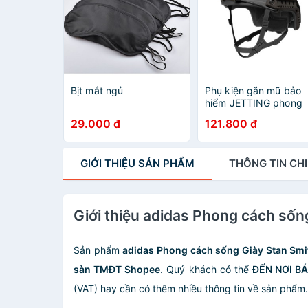
Bịt mắt ngủ
Phụ kiện gắn mũ bảo
hiểm JETTING phong
cách quân đội chiến
29.000 đ
121.800 đ
thuật thời trang
GIỚI THIỆU
SẢN PHẨM
THÔNG TIN
CHI
Giới thiệu adidas Phong cách số
Sản phẩm
adidas Phong cách sống Giày Stan Sm
sàn TMĐT Shopee
. Quý khách có thể
ĐẾN NƠI B
(VAT) hay cần có thêm nhiều thông tin về sản phẩm.