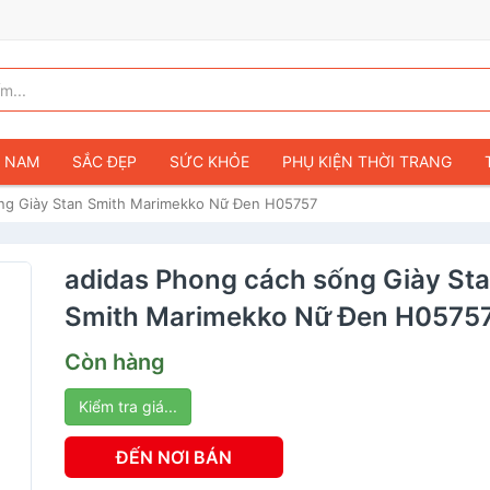
G NAM
SẮC ĐẸP
SỨC KHỎE
PHỤ KIỆN THỜI TRANG
ng Giày Stan Smith Marimekko Nữ Đen H05757
TÚI VÍ NỮ
GIÀY DÉP NỮ
TÚI VÍ NAM
ĐỒNG HỒ
T
G TRẺ EM & TRẺ SƠ SINH
GAMING & CONSOLE
CAMERAS 
adidas Phong cách sống Giày St
SỞ THÍCH & SƯU TẦM
Ô TÔ
MÔ TÔ, XE MÁY
SÁCH & T
Smith Marimekko Nữ Đen H0575
Còn hàng
Kiểm tra giá...
ĐẾN NƠI BÁN