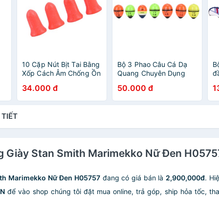
10 Cặp Nút Bịt Tai Bằng
Bộ 3 Phao Câu Cá Dạ
B
Xốp Cách Âm Chống Ồn
Quang Chuyên Dụng
đ
Chất Lượng Cao
J
34.000 đ
50.000 đ
1
c
 TIẾT
ng Giày Stan Smith Marimekko Nữ Đen H0575
ith Marimekko Nữ Đen H05757
đang có giá bán là
2,900,000đ
. Hi
ÁN
để vào shop chúng tôi đặt mua online, trả góp, ship hỏa tốc, tha