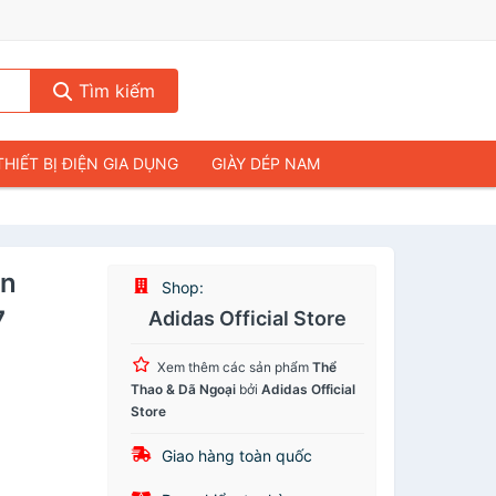
Tìm kiếm
THIẾT BỊ ĐIỆN GIA DỤNG
GIÀY DÉP NAM
HIẾT BỊ ÂM THANH
THỰC PHẨM VÀ ĐỒ UỐNG
& FLYCAM
NHÀ CỬA & ĐỜI SỐNG
an
Shop:
ẠP CHÍ
MÁY TÍNH & LAPTOP
7
Adidas Official Store
Xem thêm các sản phẩm
Thể
Thao & Dã Ngoại
bởi
Adidas Official
Store
Giao hàng toàn quốc