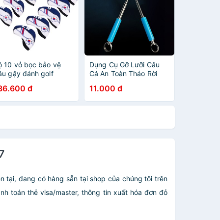
ộ 10 vỏ bọc bảo vệ
Dụng Cụ Gỡ Lưỡi Câu
ầu gậy đánh golf
Cá An Toàn Tháo Rời
ETTING Qdddd bằng
Được Bằng Thép Không
36.600 đ
11.000 đ
ao su tổng hợp
Gỉ QDD
7
ện tại, đang có hàng sẵn tại shop của chúng tôi trên
nh toán thẻ visa/master, thông tin xuất hóa đơn đỏ