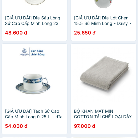
[GIÁ ƯU ĐÃI] Dĩa Sâu Lòng
[GIÁ ƯU ĐÃI] Dĩa Lót Chén
Sứ Cao Cấp Minh Long 23
15.5 Sứ Minh Long - Daisy -
cm - DAISY IFP - Chỉ Vàng
Sung Túc
48.600 đ
25.650 đ
[GIÁ ƯU ĐÃI] Tách Sứ Cao
BỘ KHĂN MẶT MINI
Cấp Minh Long 0.25 L + dĩa
COTTON TÁI CHẾ LOẠI DÀY
lót 16 cm - Jasmine - Phước
29x29CM
54.000 đ
97.000 đ
Lộc Thọ