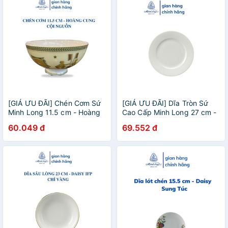
[GIÁ ƯU ĐÃI] Chén Cơm Sứ
[GIÁ ƯU ĐÃI] Dĩa Tròn Sứ
Minh Long 11.5 cm - Hoàng
Cao Cấp Minh Long 27 cm -
Cung - Cội nguồn
Camellia - Trắng Ngà
60.049 đ
69.552 đ