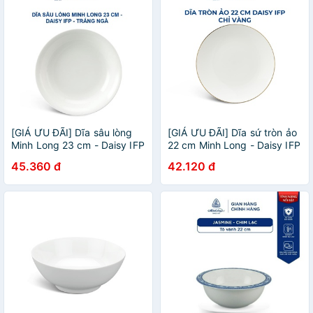
[GIÁ ƯU ĐÃI] Dĩa sâu lòng
[GIÁ ƯU ĐÃI] Dĩa sứ tròn ảo
Minh Long 23 cm - Daisy IFP
22 cm Minh Long - Daisy IFP
- Trắng ngà
- Chỉ Vàng
45.360 đ
42.120 đ