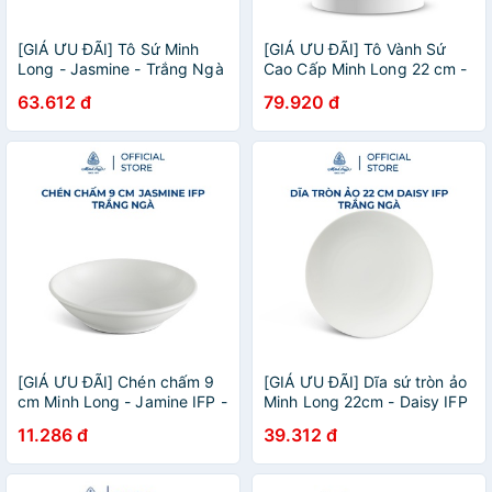
[GIÁ ƯU ĐÃI] Tô Sứ Minh
[GIÁ ƯU ĐÃI] Tô Vành Sứ
Long - Jasmine - Trắng Ngà
Cao Cấp Minh Long 22 cm -
- 18 cm
Jasmine - Chim Lạc
63.612 đ
79.920 đ
[GIÁ ƯU ĐÃI] Chén chấm 9
[GIÁ ƯU ĐÃI] Dĩa sứ tròn ảo
cm Minh Long - Jamine IFP -
Minh Long 22cm - Daisy IFP
Trắng Ngà
- Trắng ngà
11.286 đ
39.312 đ