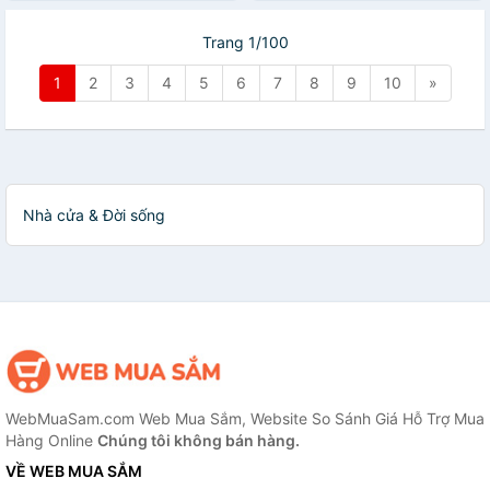
Trang 1/100
1
2
3
4
5
6
7
8
9
10
»
Nhà cửa & Đời sống
WebMuaSam.com Web Mua Sắm, Website So Sánh Giá Hỗ Trợ Mua
Hàng Online
Chúng tôi không bán hàng.
VỀ WEB MUA SẮM