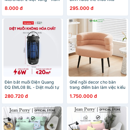
Siêu Thấm Cực Dày Không
500ml
8.000 đ
295.000 đ
Đổ Lông Chuyên Dụng Cho
Ô Tô Xe Đạp
Đèn bắt muỗi Điện Quang
Ghế ngồi decor cho bàn
ĐQ EML08 BL - Diệt muỗi tự
trang điểm bàn làm việc kiểu
động theo 360 độ, công
hàn thương hiệu IGA - GC29
280.720 đ
1.750.000 đ
suất 6W, phạm vi hoạt động
dưới 20m2