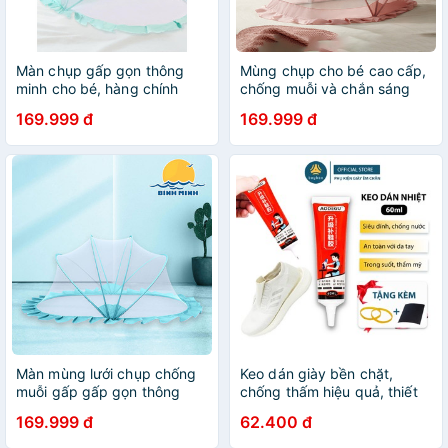
Màn chụp gấp gọn thông
Mùng chụp cho bé cao cấp,
minh cho bé, hàng chính
chống muỗi và chắn sáng
hãng đổi trả 15 ngày, miễn
với vải cao cấp, thiết kế
169.999 đ
169.999 đ
phí giao hàng
thông thoáng, an toàn cho
bé.
Màn mùng lưới chụp chống
Keo dán giày bền chặt,
muỗi gấp gấp gọn thông
chống thấm hiệu quả, thiết
minh che chắn cho bé sơ
kế dạng kim dễ dàng sử
169.999 đ
62.400 đ
sinh, trẻ em ngủ - Bình Minh
dụng, tiện lợi - BuyBox -
BBPK362