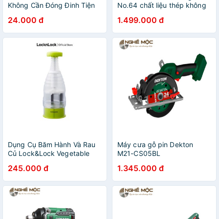
Không Cần Đóng Đinh Tiện
No.64 chất liệu thép không
Dụng
gỉ và nhựa cao cấp
24.000 đ
1.499.000 đ
Dụng Cụ Băm Hành Và Rau
Máy cưa gỗ pin Dekton
Củ Lock&Lock Vegetable
M21-CS05BL
Chopper CKS301
245.000 đ
1.345.000 đ