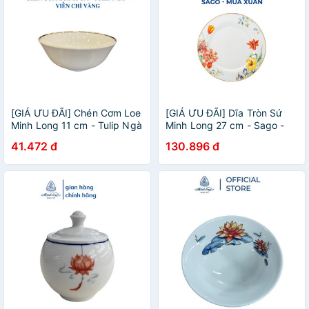
[GIÁ ƯU ĐÃI] Chén Cơm Loe
[GIÁ ƯU ĐÃI] Dĩa Tròn Sứ
Minh Long 11 cm - Tulip Ngà
Minh Long 27 cm - Sago -
- Loe - Chỉ Vàng
Mùa Xuân
41.472 đ
130.896 đ