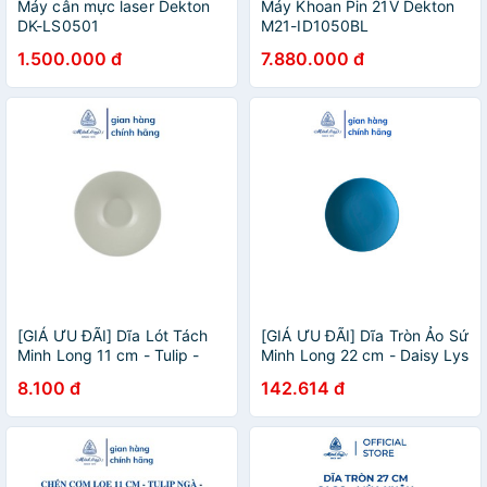
Máy cân mực laser Dekton
Máy Khoan Pin 21V Dekton
DK-LS0501
M21-ID1050BL
1.500.000 đ
7.880.000 đ
[GIÁ ƯU ĐÃI] Dĩa Lót Tách
[GIÁ ƯU ĐÃI] Dĩa Tròn Ảo Sứ
Minh Long 11 cm - Tulip -
Minh Long 22 cm - Daisy Lys
Trắng
- Men Ngọc Lam
8.100 đ
142.614 đ