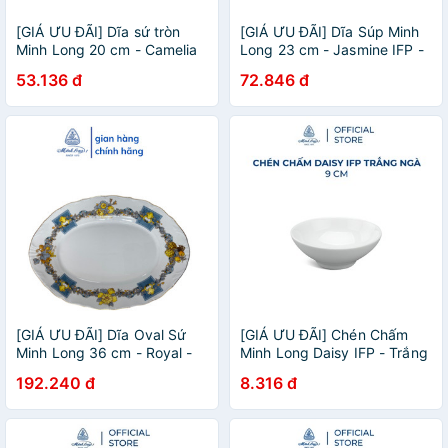
[GIÁ ƯU ĐÃI] Dĩa sứ tròn
[GIÁ ƯU ĐÃI] Dĩa Súp Minh
Minh Long 20 cm - Camelia
Long 23 cm - Jasmine IFP -
IFP - Trà Mi
Việt Quất
53.136 đ
72.846 đ
[GIÁ ƯU ĐÃI] Dĩa Oval Sứ
[GIÁ ƯU ĐÃI] Chén Chấm
Minh Long 36 cm - Royal -
Minh Long Daisy IFP - Trắng
Bốn Mùa
Ngà - 9 cm
192.240 đ
8.316 đ