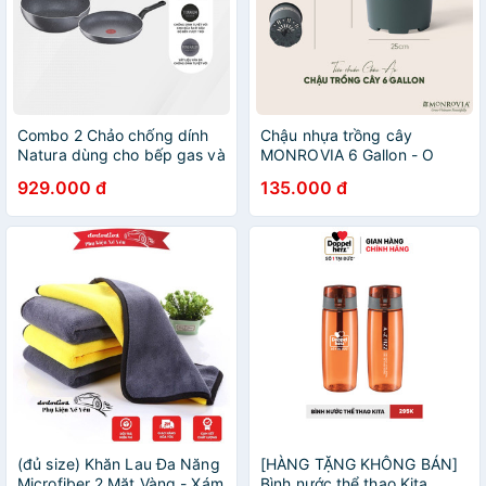
Combo 2 Chảo chống dính
Chậu nhựa trồng cây
Natura dùng cho bếp gas và
MONROVIA 6 Gallon - O
hồng ngoại 20cm và 24cm-
Series để bàn, treo tường,
929.000 đ
135.000 đ
Bảo hành 2 năm
ngoài trời, sân vườn, tiêu
chuẩn Châu Âu
(đủ size) Khăn Lau Đa Năng
[HÀNG TẶNG KHÔNG BÁN]
Microfiber 2 Mặt Vàng - Xám
Bình nước thể thao Kita