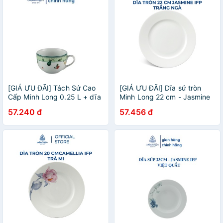
[GIÁ ƯU ĐÃI] Tách Sứ Cao
[GIÁ ƯU ĐÃI] Dĩa sứ tròn
Cấp Minh Long 0.25 L + dĩa
Minh Long 22 cm - Jasmine
lót 15 cm - Came - Quả
IFP - Trắng ngà
57.240 đ
57.456 đ
Ngọt