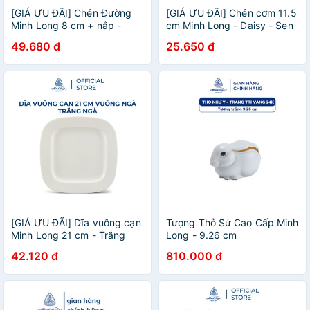
[GIÁ ƯU ĐÃI] Chén Đường
[GIÁ ƯU ĐÃI] Chén cơm 11.5
Minh Long 8 cm + nắp -
cm Minh Long - Daisy - Sen
Camellia - Quà Tặng
Hồng
49.680 đ
25.650 đ
[GIÁ ƯU ĐÃI] Dĩa vuông cạn
Tượng Thỏ Sứ Cao Cấp Minh
Minh Long 21 cm - Trắng
Long - 9.26 cm
ngà
42.120 đ
810.000 đ