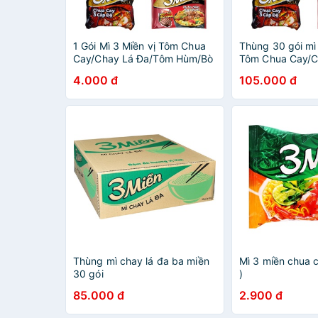
1 Gói Mì 3 Miền vị Tôm Chua
Thùng 30 gói mì 
Cay/Chay Lá Đa/Tôm Hùm/Bò
Tôm Chua Cay/C
Hầm/Chua Cay 3 Cấp Độ
Đa/Tôm Hùm/Bò
4.000 đ
105.000 đ
Cay 3 Cấp Độ
Thùng mì chay lá đa ba miền
Mì 3 miền chua c
30 gói
)
85.000 đ
2.900 đ