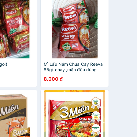
goi)
Mì Lẩu Nấm Chua Cay Reeva
85g( chay ,mặn đều dùng
được)
8.000 đ