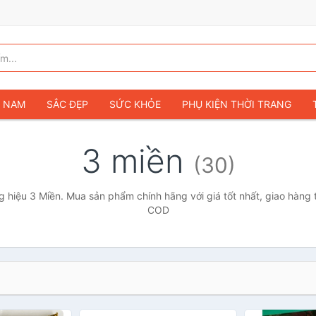
G NAM
SẮC ĐẸP
SỨC KHỎE
PHỤ KIỆN THỜI TRANG
TÚI VÍ NỮ
GIÀY DÉP NỮ
TÚI VÍ NAM
ĐỒNG HỒ
T
3 miền
(30)
G TRẺ EM & TRẺ SƠ SINH
GAMING & CONSOLE
CAMERAS 
SỞ THÍCH & SƯU TẦM
Ô TÔ
MÔ TÔ, XE MÁY
SÁCH & T
 hiệu 3 Miền. Mua sản phẩm chính hãng với giá tốt nhất, giao hàng t
COD