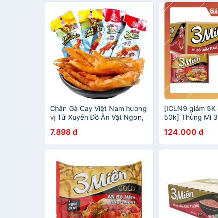
Chân Gà Cay Việt Nam hương
[ICLN9 giảm 5K
vị Tứ Xuyên Đồ Ăn Vặt Ngon,
50k] Thùng Mì 3
vị xì dầu tỏi ớt siêu ngon
Hầm Rau Thơm 7
7.898 đ
124.000 đ