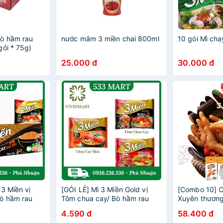
ò hầm rau
nước mắm 3 miền chai 800ml
10 gói Mì cha
gói * 75g)
25.000 đ
30.000 đ
3 Miền vị
[GÓI LẺ] Mì 3 Miền Gold vị
[Combo 10] C
ò hầm rau
Tôm chua cay/ Bò hầm rau
Xuyên thương
thơm 75g
dai ngon đậm
4.590 đ
58.400 đ