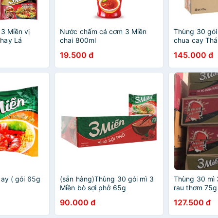
3 Miền vị
Nước chấm cá cơm 3 Miền
Thùng 30 gói
hay Lá
chai 800ml
chua cay Thá
 Hầm/Chua
19.500 đ
145.000 đ
ay ( gói 65g
(sẵn hàng)Thùng 30 gói mì 3
Thùng 30 mì 
Miền bò sợi phở 65g
rau thơm 75g
90.000 đ
127.500 đ