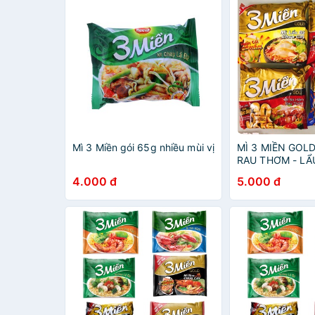
Mì 3 Miền gói 65g nhiều mùi vị
MÌ 3 MIỀN GOL
RAU THƠM - LẨ
CAY - TÔM CHU
4.000 đ
5.000 đ