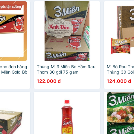
 cho đơn hàng
Thùng Mì 3 Miền Bò Hầm Rau
Mì Bò Rau Th
 Miền Gold Bò
Thơm 30 gói 75 gam
Thùng 30 Gói
5g x 30 Gói
122.000 đ
124.000 đ