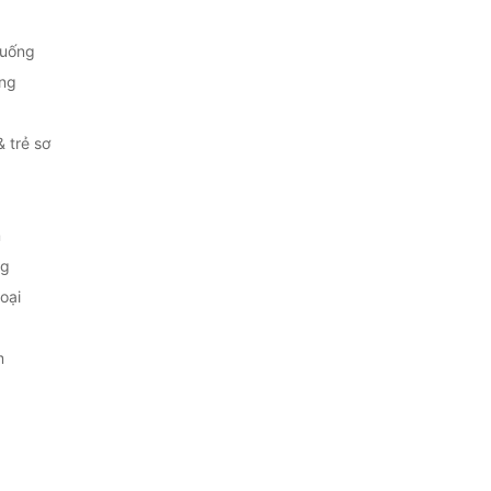
 uống
ng
& trẻ sơ
m
ng
oại
m