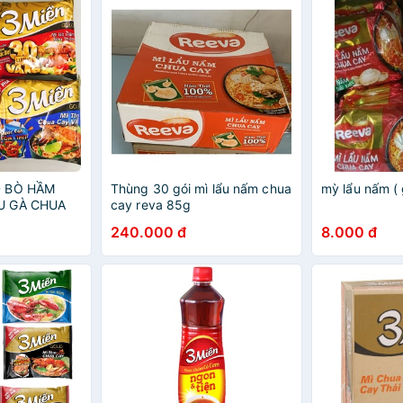
D BÒ HẦM
Thùng 30 gói mì lẩu nấm chua
mỳ lẩu nấm ( 
U GÀ CHUA
cay reva 85g
A CAY VIỆT
240.000 đ
8.000 đ