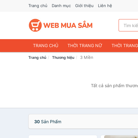
Trang chủ
Danh mục
Giới thiệu
Liên hệ
TRANG CHỦ
THỜI TRANG NỮ
THỜI TRAN
3 Miền
Trang chủ
Thương hiệu
ĐIỆN THOẠI & PHỤ KIỆN
DU LỊCH & HÀNH LÝ
CHĂM SÓC THÚ CƯNG
MẸ & BÉ
THỜI TRAN
THỂ THAO & DÃ NGOẠI
VĂN PHÒNG PHẨM
Tất cả sản phẩm thương
VOUCHER & DỊCH VỤ
30
Sản Phẩm