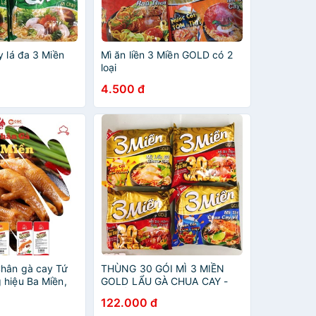
y lá đa 3 Miền
Mì ăn liền 3 Miền GOLD có 2
loại
4.500 đ
hân gà cay Tứ
THÙNG 30 GÓI MÌ 3 MIỀN
 hiệu Ba Miền,
GOLD LẨU GÀ CHUA CAY -
 vị
BÒ HẦM RAU THƠM - TÔM
122.000 đ
CHUA CAY VIỆT