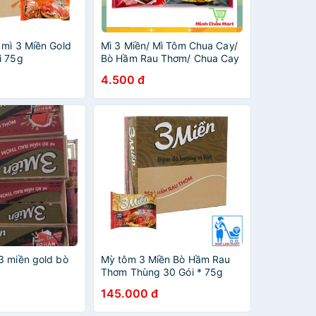
 mì 3 Miền Gold
Mì 3 Miền/ Mì Tôm Chua Cay/
i 75g
Bò Hầm Rau Thơm/ Chua Cay
Thái
4.500 đ
3 miền gold bò
Mỳ tôm 3 Miền Bò Hầm Rau
Thơm Thùng 30 Gói * 75g
145.000 đ