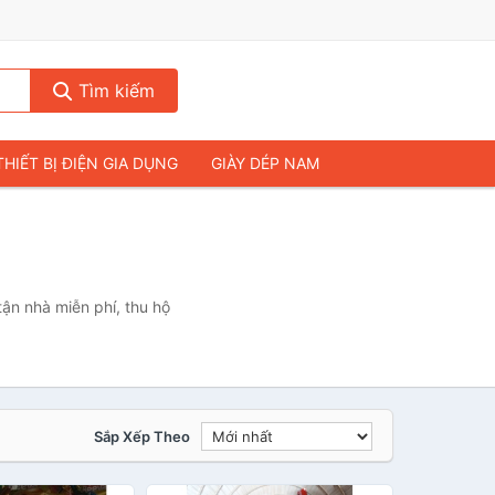
Tìm kiếm
THIẾT BỊ ĐIỆN GIA DỤNG
GIÀY DÉP NAM
HIẾT BỊ ÂM THANH
THỰC PHẨM VÀ ĐỒ UỐNG
& FLYCAM
NHÀ CỬA & ĐỜI SỐNG
ẠP CHÍ
MÁY TÍNH & LAPTOP
ận nhà miễn phí, thu hộ
Sắp Xếp Theo