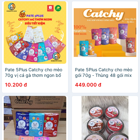
Pate 5Plus Catchy cho mèo
Pate 5Plus Catchy cho mèo
70g vị cá gà thơm ngon bổ
gói 70g - Thùng 48 gói mix
dưỡng
vị
10.200 đ
449.000 đ