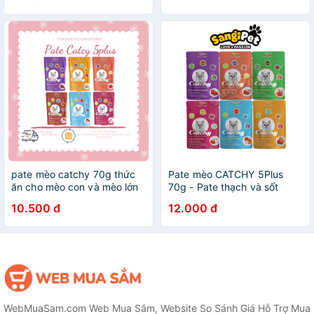
pate mèo catchy 70g thức
Pate mèo CATCHY 5Plus
ăn cho mèo con và mèo lớn
70g - Pate thạch và sốt
mọi lứa tuổi đổi vị cho Mèo
5Plus đầy đủ 6 vị
10.500 đ
12.000 đ
lười ăn
WebMuaSam.com Web Mua Sắm, Website So Sánh Giá Hỗ Trợ Mua