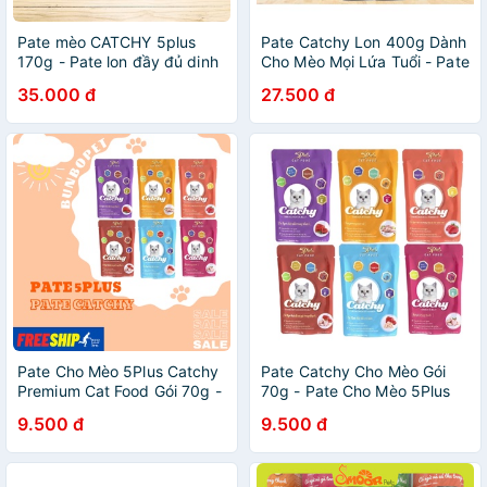
Pate mèo CATCHY 5plus
Pate Catchy Lon 400g Dành
170g - Pate lon đầy đủ dinh
Cho Mèo Mọi Lứa Tuổi - Pate
dưỡng và tiện lợi
Cho Mèo Catchy Lon 400g
35.000 đ
27.500 đ
Pate Cho Mèo 5Plus Catchy
Pate Catchy Cho Mèo Gói
Premium Cat Food Gói 70g -
70g - Pate Cho Mèo 5Plus
Pate Catchy Cho Mèo
Catchy (Sản Xuất Việt Nam)
9.500 đ
9.500 đ