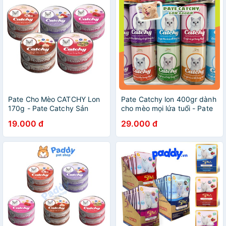
Pate Cho Mèo CATCHY Lon
Pate Catchy lon 400gr dành
170g - Pate Catchy Sản
cho mèo mọi lứa tuổi - Pate
Xuất Tại Việt Nam
lon dạng thạch 5Plus Catchy
19.000 đ
29.000 đ