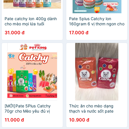
Pate catchy lon 400g dành
Pate 5plus Catchy lon
cho mèo mọi lứa tuổi
160gram 6 vị thơm ngon cho
Mèo yêu
31.000 đ
17.000 đ
[MỚI]Pate 5Plus Catchy
Thức ăn cho mèo dạng
70gr cho Mèo yêu đủ vị
thạch và nước sốt pate
thơm ngon
5plus Catchy gói 70gr
11.000 đ
10.900 đ