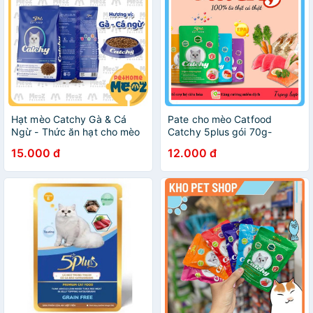
Hạt mèo Catchy Gà & Cá
Pate cho mèo Catfood
Ngừ - Thức ăn hạt cho mèo
Catchy 5plus gói 70g-
5Plus Catchy gói 400g |
familypetshop.vnw
15.000 đ
12.000 đ
Meoz Pet Food