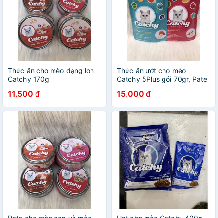
Thức ăn cho mèo dạng lon
Thức ăn ướt cho mèo
Catchy 170g
Catchy 5Plus gói 70gr, Pate
cho mèo Catchy được chọn
11.500 đ
15.000 đ
vi
Pate cho mèo con và mèo
Hạt cho mèo Catchy 400g