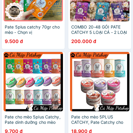
Pate 5plus catchy 70gr cho
COMBO 20-48 GÓI PATE
mèo - Chọn vị
CATCHY 5 LOẠI CÁ - 2 LOẠI
GÀ - 3 VỊ 5PLUS
9.500 đ
200.000 đ
Pate cho mèo 5plus Catchy,
Pate cho mèo 5PLUS
Pate dinh dưỡng cho mèo
CATCHY, Pate Catchy cho
nhiều vị
mèo dạng thạch
9.700 đ
18.900 đ