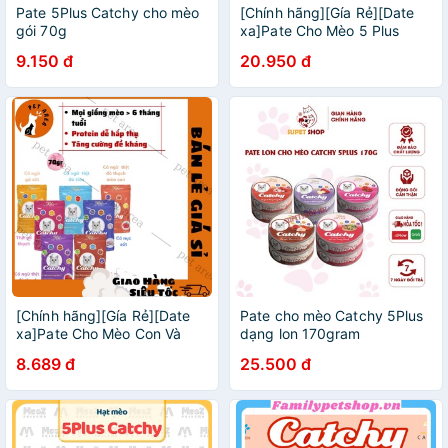
Pate 5Plus Catchy cho mèo
[Chính hãng][Gía Rẻ][Date
gói 70g
xa]Pate Cho Mèo 5 Plus
Catchy Lon 170g
9.150 đ
20.950 đ
[Chính hãng][Gía Rẻ][Date
Pate cho mèo Catchy 5Plus
xa]Pate Cho Mèo Con Và
dạng lon 170gram
Mèo Trưởng Thành 5Plus
8.689 đ
25.500 đ
Catchy Gói 70g