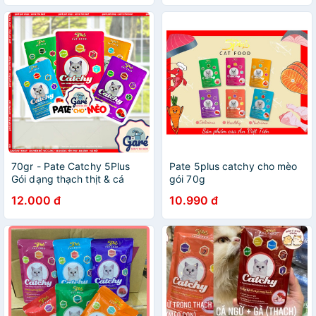
70gr - Pate Catchy 5Plus
Pate 5plus catchy cho mèo
Gói dạng thạch thịt & cá
gói 70g
thơm ngon nhiều hương vị
12.000 đ
10.990 đ
bổ sung Taurine Vitamin cho
Mèo con Mèo lớn