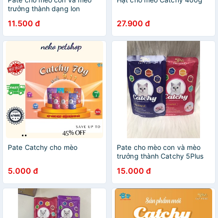
trưởng thành dạng lon
Catchy 160g
11.500 đ
27.900 đ
Pate Catchy cho mèo
Pate cho mèo con và mèo
trưởng thành Catchy 5Plus
gói 70gr
5.000 đ
15.000 đ