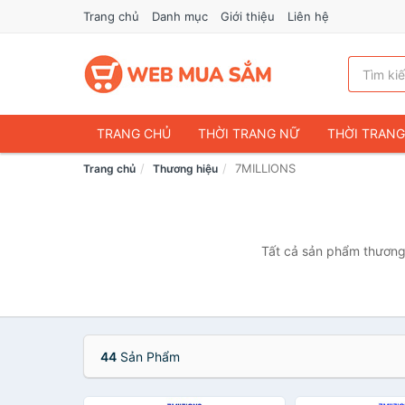
Trang chủ
Danh mục
Giới thiệu
Liên hệ
TRANG CHỦ
THỜI TRANG NỮ
THỜI TRAN
7MILLIONS
Trang chủ
Thương hiệu
ĐIỆN THOẠI & PHỤ KIỆN
DU LỊCH & HÀNH LÝ
CHĂM SÓC THÚ CƯNG
MẸ & BÉ
THỜI TRAN
THỂ THAO & DÃ NGOẠI
VĂN PHÒNG PHẨM
Tất cả sản phẩm thương 
VOUCHER & DỊCH VỤ
44
Sản Phẩm