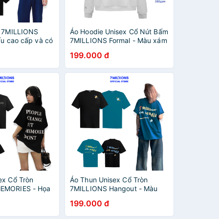
c 7MILLIONS
Áo Hoodie Unisex Cổ Nút Bấm
ấu cao cấp và có
7MILLIONS Formal - Màu xám
s thêu và form
- Nỉ Bông - Form Oversize.
199.000 đ
ze
ex Cổ Tròn
Áo Thun Unisex Cổ Tròn
EMORIES - Họa
7MILLIONS Hangout - Màu
 100% Cotton 2
xanh cuban và Đen - 100%
199.000 đ
 Oversized
cotton 2 chiều - Form
Oversized