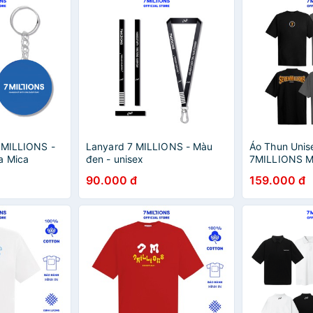
 MILLIONS -
Lanyard 7 MILLIONS - Màu
Áo Thun Unis
a Mica
đen - unisex
7MILLIONS Me
Màu Xám và 
90.000 đ
159.000 đ
cotton 2 chiề
Oversize