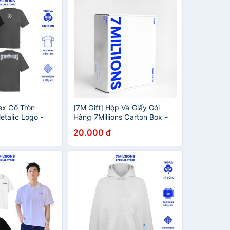
ex Cổ Tròn
[7M Gift] Hộp Và Giấy Gói
talic Logo -
Hàng 7Millions Carton Box -
Đen - 100%
Dùng để mua kèm theo sản
20.000 đ
u - Form
phẩm quần áo