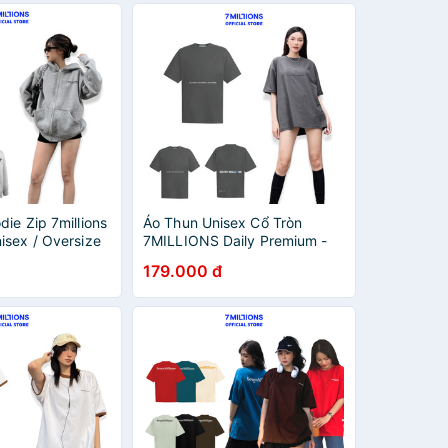
ie Zip 7millions
Áo Thun Unisex Cổ Tròn
isex / Oversize
7MILLIONS Daily Premium -
Màu xám - 100% Cotton khô -
179.000 đ
Form Oversize