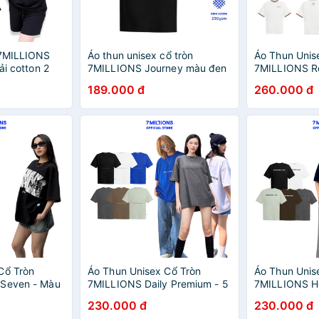
 7MILLIONS
Áo thun unisex cổ tròn
Áo Thun Unis
ải cotton 2
7MILLIONS Journey màu đen
7MILLIONS Re
u, form
- chất liệu cotton 2 chiều -
- 100% Cotton
189.000 đ
260.000 đ
form oversize
Oversize
Cổ Tròn
Áo Thun Unisex Cổ Tròn
Áo Thun Unis
 Seven - Màu
7MILLIONS Daily Premium - 5
7MILLIONS He
tton 2 chiều -
Màu - 100% Cotton 2 chiều -
- 100% Cotton
230.000 đ
230.000 đ
Form Oversize.
Oversize