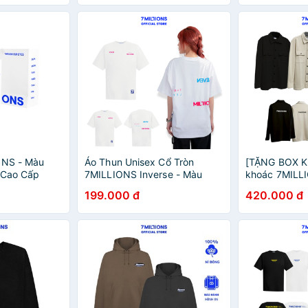
ONS - Màu
Áo Thun Unisex Cổ Tròn
[TẶNG BOX K
i Cao Cấp
7MILLIONS Inverse - Màu
khoác 7MILL
Trắng - 100% Cotton 2 Chiều -
Jacket - 2 Mà
199.000 đ
420.000 đ
Form Oversize
Unisex Overs