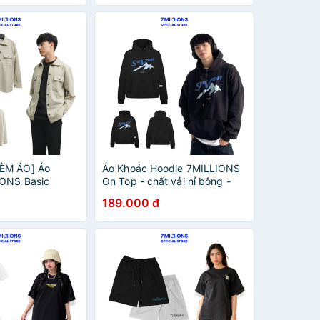
ÈM ÁO] Áo
Áo Khoác Hoodie 7MILLIONS
IONS Basic
On Top - chất vải nỉ bông -
u - Vải dạ - Form
form unisex oversize - sản
189.000 đ
ize
phẩm được tặng kèm hộp
giấy