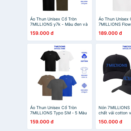
Áo Thun Unisex Cổ Tròn
Áo Thun Unisex 
7MILLIONS y7k - Màu đen và
7MILLIONS Flow
nâu - chất vải cotton 2 chiều -
Trắng - 100% Cot
159.000 đ
189.000 đ
form unisex oversize
Form Oversize.
Áo Thun Unisex Cổ Tròn
Nón 7MILLIONS
7MILLIONS Typo SM - 5 Màu
chất vải cotton 
- 100% Cotton 2 Chiều - Form
chỉnh độ rộng
159.000 đ
150.000 đ
Oversize