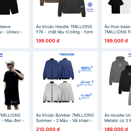
sleeve
Áo khoác Hoodie 7MILLIONS
Áo thun basic
ư - Unisex -
Y7K - chất liệu nỉ bông - form
7MILLIONS Fli
unisex oversize - sản phẩm
cotton 2 chiề
199.000 đ
199.000 đ
được tặng kèm hộp giấy
form unisex o
 7MILLIONS
Áo Khoác Bomber 7MILLIONS
Áo Hoodie Un
 - Màu đen -
Summer - 2 Màu - Vải khaki -
Metalic có 3 
hiều - Form
Form Unisex Oversize
bông và form
210.000 đ
189.000 đ