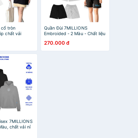
 cổ tròn
Quần Đùi 7MILLIONS
p chất vải
Embroided - 2 Màu - Chất liệu
u và có 2 màu,
nỉ chân cua - Form Oversize.
270.000 đ
versize
isex 7MILLIONS
Màu, chất vải nỉ
 oversize