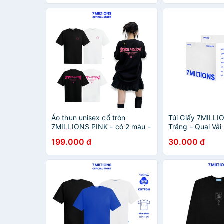
Áo thun unisex cổ tròn
Túi Giấy 7MILLI
7MILLIONS PINK - có 2 màu -
Trắng - Quai Vả
chất liệu cotton 2 chiều - form
199.000 đ
30.000 đ
oversize