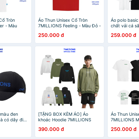
Cổ Tròn
Áo Thun Unisex Cổ Tròn
Áo polo basi
er - Màu
7MILLIONS Feeling - Màu Đỏ -
chất vải cá s
ton 2 chiều -
100% Cotton 2 Chiều - Form
2 màu, detail
250.000 đ
259.000 đ
Oversize
unisex oversi
 màu đen
[TẶNG BOX KÈM ÁO] Áo
Áo Thun Unis
và có dây điều
khoác Hoodie 7MILLIONS
7MILLIONS M
EMBROIDED LOGO - 3 màu -
tiết vân gỗ -
390.000 đ
250.000 đ
Vải nỉ da cá - Form Oversized
Chiều - Form