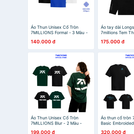
Áo Thun Unisex Cổ Tròn
Áo tay dài Long
7MILLIONS Formal - 3 Màu -
7millions Tem Th
100% Cotton 2 chiều - Form
Oversize
140.000 đ
175.000 đ
Oversize.
Áo Thun Unisex Cổ Tròn
Áo thun cổ tròn
7MILLIONS Blur - 2 Màu -
Basic Embroided
100% Cotton 2 Chiều - Form
100% cotton 2 c
199.000 đ
320.000 đ
Oversize
oversized