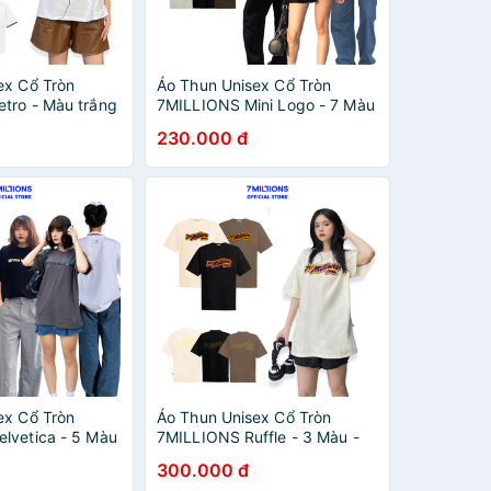
ex Cổ Tròn
Áo Thun Unisex Cổ Tròn
tro - Màu trắng
7MILLIONS Mini Logo - 7 Màu
 2 Chiều - Form
- 100% Cotton 2 Chiều - Form
230.000 đ
Oversize
ex Cổ Tròn
Áo Thun Unisex Cổ Tròn
lvetica - 5 Màu
7MILLIONS Ruffle - 3 Màu -
 2 chiều - Form
100% Cotton 2 Chiều - Form
300.000 đ
Oversizeu