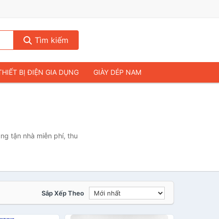
Tìm kiếm
THIẾT BỊ ĐIỆN GIA DỤNG
GIÀY DÉP NAM
HIẾT BỊ ÂM THANH
THỰC PHẨM VÀ ĐỒ UỐNG
& FLYCAM
NHÀ CỬA & ĐỜI SỐNG
ẠP CHÍ
MÁY TÍNH & LAPTOP
ng tận nhà miễn phí, thu
Sắp Xếp Theo