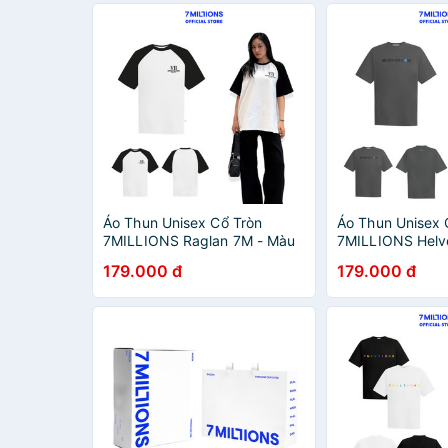
Áo Thun Unisex Cổ Tròn
Áo Thun Unisex 
7MILLIONS Raglan 7M - Màu
7MILLIONS Helve
trắng, đen - 100% Cotton 2
xám - 100% Cott
179.000 đ
179.000 đ
Chiều - Form Oversized
Oversize