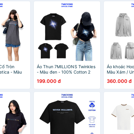
Cổ Tròn
Áo Thun 7MILLIONS Twinkles
Áo khoác Hood
tica - Màu
- Màu đen - 100% Cotton 2
Màu Xám / Un
on - Form
chiều - Form áo Baby Tee
199.000 đ
360.000 đ