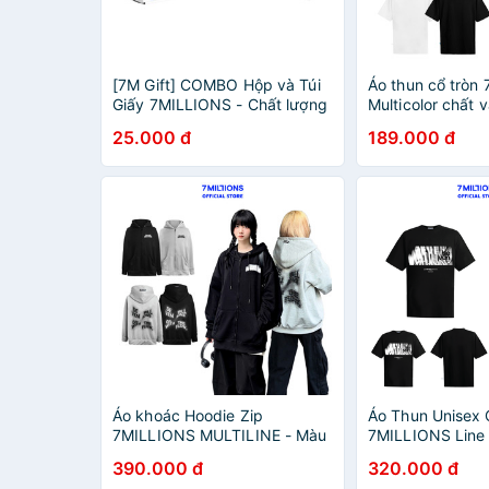
[7M Gift] COMBO Hộp và Túi
Áo thun cổ tròn
Giấy 7MILLIONS - Chất lượng
Multicolor chất v
cao cấp - Dùng để tặng quà
chiều và có 2 mà
25.000 đ
189.000 đ
unisex oversize
Áo khoác Hoodie Zip
Áo Thun Unisex 
7MILLIONS MULTILINE - Màu
7MILLIONS Line
xám và đen - Vải nỉ da cá -
đen - chất vải co
390.000 đ
320.000 đ
Form Oversized
Form Oversize