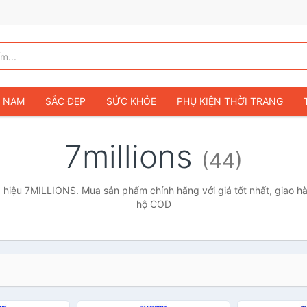
G NAM
SẮC ĐẸP
SỨC KHỎE
PHỤ KIỆN THỜI TRANG
TÚI VÍ NỮ
GIÀY DÉP NỮ
TÚI VÍ NAM
ĐỒNG HỒ
T
7millions
(44)
G TRẺ EM & TRẺ SƠ SINH
GAMING & CONSOLE
CAMERAS 
SỞ THÍCH & SƯU TẦM
Ô TÔ
MÔ TÔ, XE MÁY
SÁCH & T
hiệu 7MILLIONS. Mua sản phẩm chính hãng với giá tốt nhất, giao hà
hộ COD