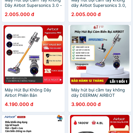
Dây Airbot Supersonics 3.0 -
dây Airbot Supersonics 3.0,
Máy Hút Bụi Ôto, Gia Đình,
công suất hút 19.000Pa,
2.005.000 đ
2.005.000 đ
Nệm Giường Bảo Hành 24
dung lượng pin khỏe
Tháng
Máy Hút Bụi Không Dây
Máy hút bụi cầm tay không
Airbot Phiên Bản
dây DEERMA/ AIRBOT
Hypersonics Pro Tự Động
Hypersonics Pro, Nhập khẩu
4.190.000 đ
3.900.000 đ
Cảm Biến Bụi, Mạnh Mẽ Lên
Singapore rất dễ sử dụng và
Đến 27000pa, Hàng Chính
bền bỉ
Hãng