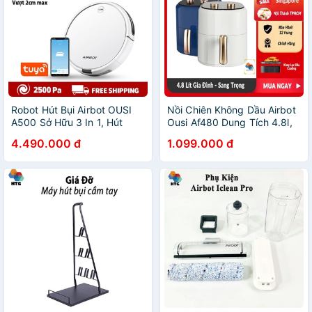
Robot Hút Bụi Airbot OUSI
Nồi Chiên Không Dầu Airbot
A500 Sở Hữu 3 In 1, Hút
Ousi Af480 Dung Tích 4.8l,
Quét Và Lau Sạch Sâu, Lập
Gió Xoáy 360º 3d Turbo,
4.490.000 đ
1.099.000 đ
Kế Hoạch Hoạt Động Kết Nối
Chống Dính, Tự Động Bật/tắt
App, Chính Hãng
An Toàn