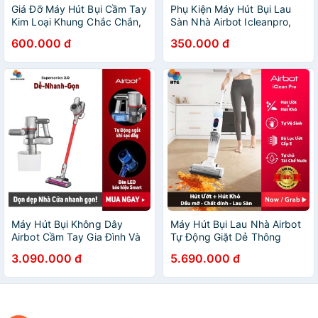
Giá Đỡ Máy Hút Bụi Cầm Tay
Phụ Kiện Máy Hút Bụi Lau
Kim Loại Khung Chắc Chắn,
Sàn Nhà Airbot Icleanpro,
Dùng Cho Máy Hút Bụi
Bông Lau, Lọc Bụi, Pin Sạc,
600.000 đ
350.000 đ
Airbot Và Dibea, Hàng Chính
Bình Nước, Nắp Đậy, Hàng
Hãng
Chính Hãng
Máy Hút Bụi Không Dây
Máy Hút Bụi Lau Nhà Airbot
Airbot Cầm Tay Gia Đình Và
Tự Động Giặt Dẻ Thông
Hút Bụi Ô Tô Giường Nệm,
Minh, Cầm Tay Không Dây,
3.090.000 đ
5.690.000 đ
Xe Hơi Phiên Bản 3.0 Bản
Chức Năng 2 In 1, Hút Và
Full Có Giá Gắn Tường
Lau Đa Dạng Sàn Nhà