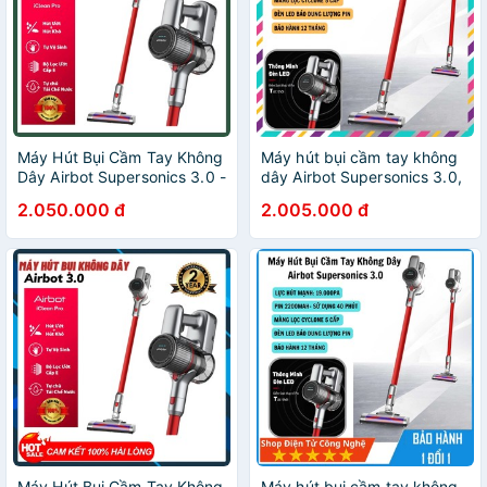
Máy Hút Bụi Cầm Tay Không
Máy hút bụi cầm tay không
Dây Airbot Supersonics 3.0 -
dây Airbot Supersonics 3.0,
Máy Hút Bui Ôto, Gia Đình,
công suất hút 19.000Pa,
2.050.000 đ
2.005.000 đ
Nêm Giường Bảo Hành 24
dung lượng pin khỏe
Tháng
Máy Hút Bụi Cầm Tay Không
Máy hút bụi cầm tay không