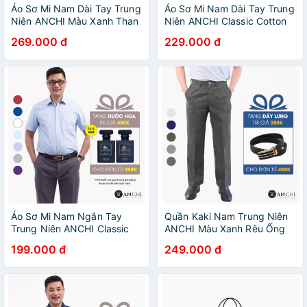
Áo Sơ Mi Nam Dài Tay Trung
Áo Sơ Mi Nam Dài Tay Trung
Niên ANCHI Màu Xanh Than
Niên ANCHI Classic Cotton
Trơn Vải Sợi Tre Cao Cấp
Trơn Màu Xanh Than Cao
269.000 đ
229.000 đ
Cấp
Áo Sơ Mi Nam Ngắn Tay
Quần Kaki Nam Trung Niên
Trung Niên ANCHI Classic
ANCHI Màu Xanh Rêu Ống
Cotton Trơn Màu Xanh Nhạt
Suông Dày Dặn Cao Cấp
199.000 đ
249.000 đ
Cao Cấp