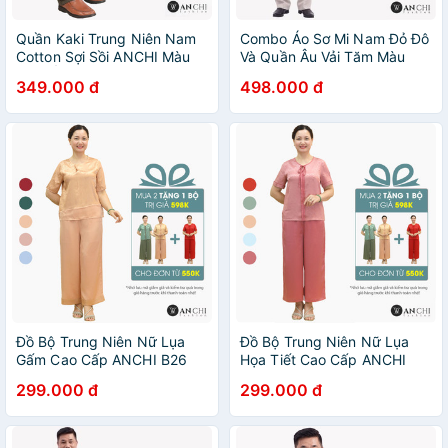
Quần Kaki Trung Niên Nam
Combo Áo Sơ Mi Nam Đỏ Đô
Cotton Sợi Sồi ANCHI Màu
Và Quần Âu Vải Tăm Màu
Nâu Ống Suông Co Giãn
Kem Trung Niên ANCHI Cao
349.000 đ
498.000 đ
Cao Cấp
Cấp
Đồ Bộ Trung Niên Nữ Lụa
Đồ Bộ Trung Niên Nữ Lụa
Gấm Cao Cấp ANCHI B26
Họa Tiết Cao Cấp ANCHI
Be Vàng, Set Đồ Mặc Nhà
B30 Hồng, Set Đồ Mặc Nhà
299.000 đ
299.000 đ
Quà Tặng Cho Mẹ
Quà Tặng Cho Mẹ