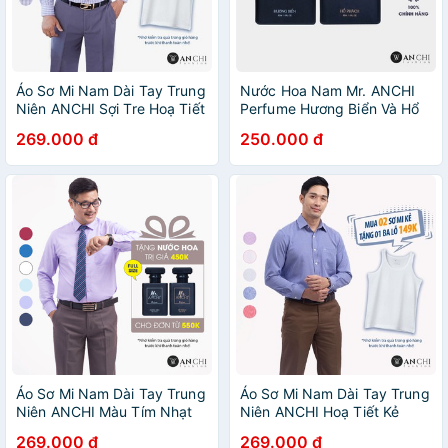
Áo Sơ Mi Nam Dài Tay Trung
Nước Hoa Nam Mr. ANCHI
Niên ANCHI Sợi Tre Hoạ Tiết
Perfume Hương Biển Và Hổ
Caro Bamboo Tím
Phách Chính Hãng Thơm
269.000 đ
250.000 đ
Lâu 30ml
Áo Sơ Mi Nam Dài Tay Trung
Áo Sơ Mi Nam Dài Tay Trung
Niên ANCHI Màu Tím Nhạt
Niên ANCHI Hoạ Tiết Kẻ
Trơn Vải Sợi Tre Cao Cấp
Xanh Vải Sợi Tre Cao Cấp
269.000 đ
269.000 đ