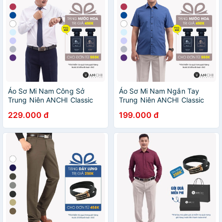
Áo Sơ Mi Nam Công Sở
Áo Sơ Mi Nam Ngắn Tay
Trung Niên ANCHI Classic
Trung Niên ANCHI Classic
Trơn Dài Tay Vải Cotton Có
Cotton Trơn Màu Xanh Than
229.000 đ
199.000 đ
Túi Ngực
Cao Cấp