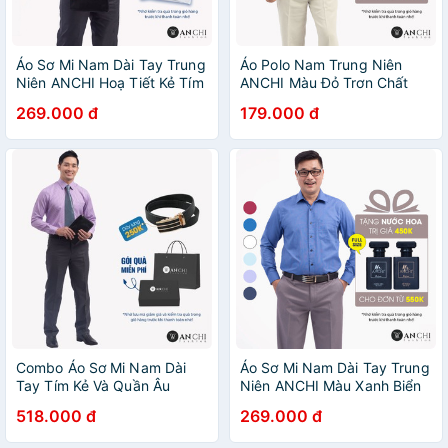
Áo Sơ Mi Nam Dài Tay Trung
Áo Polo Nam Trung Niên
Niên ANCHI Hoạ Tiết Kẻ Tím
ANCHI Màu Đỏ Trơn Chất
Vải Sợi Tre Cao Cấp
Liệu Cotton Cao Cấp
269.000 đ
179.000 đ
Combo Áo Sơ Mi Nam Dài
Áo Sơ Mi Nam Dài Tay Trung
Tay Tím Kẻ Và Quần Âu
Niên ANCHI Màu Xanh Biển
Tuytsi Ghi Đậm Trung Niên
Trơn Vải Sợi Tre Cao Cấp
518.000 đ
269.000 đ
ANCHI Cao Cấp