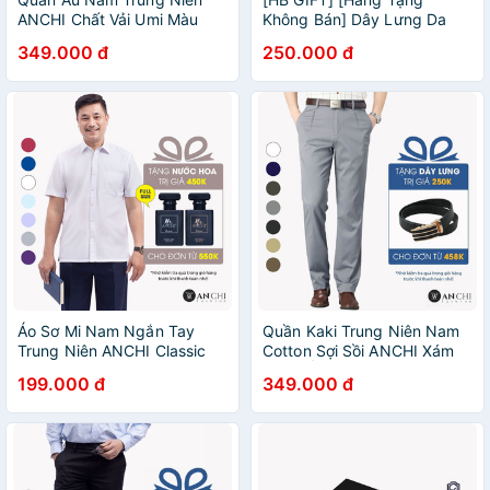
ANCHI Chất Vải Umi Màu
Không Bán] Dây Lưng Da
Đen, Quần Tây Nam Công
Cao Cấp ANCHI (tặng mẫu
349.000 đ
250.000 đ
Sở Cao Cấp
ngẫu nhiên)
Áo Sơ Mi Nam Ngắn Tay
Quần Kaki Trung Niên Nam
Trung Niên ANCHI Classic
Cotton Sợi Sồi ANCHI Xám
Cotton Trơn Màu Trắng Cao
Nhạt Ống Suông Co Giãn
199.000 đ
349.000 đ
Cấp
Cao Cấp