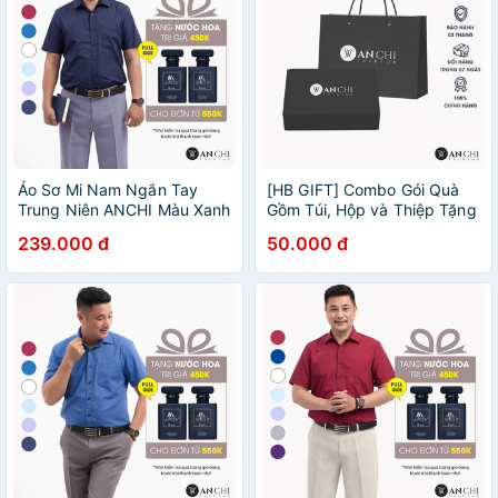
Áo Sơ Mi Nam Ngắn Tay
[HB GIFT] Combo Gói Quà
Trung Niên ANCHI Màu Xanh
Gồm Túi, Hộp và Thiệp Tặng
Than Trơn Vải Sợi Tre Cao
Cha Mẹ Thời Trang Trung
239.000 đ
50.000 đ
Cấp
Niên ANCHI