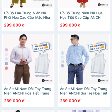
Đồ Bộ Lụa Trung Niên Nữ
Đồ Bộ Trung Niên Nữ Lụa
Phối Hoa Cao Cấp Mặc Nhà
Họa Tiết Cao Cấp ANCHI
Quà Tặng Cho Mẹ ANCHI
B30 Đỏ, Bộ Mặc Nhà Quà
299.000 đ
299.000 đ
B09 Xanh Cốm
Tặng Cho Mẹ
Áo Sơ Mi Nam Dài Tay Trung
Áo Sơ Mi Nam Dài Tay Trung
Niên ANCHI Hoạ Tiết Trắng
Niên ANCHI Sợi Tre Hoạ Tiết
Sọc Tím Vải Sợi Tre Cao Cấp
Caro Bamboo Xanh
269.000 đ
269.000 đ