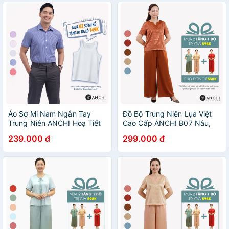
Áo Sơ Mi Nam Ngắn Tay
Đồ Bộ Trung Niên Lụa Việt
Trung Niên ANCHI Hoạ Tiết
Cao Cấp ANCHI B07 Nâu,
Kẻ Xanh Vải Sợi Tre Cao Cấp
Bộ Mặc Nhà Nữ Quà Tặng
239.000 đ
299.000 đ
Cho Mẹ