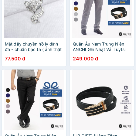
Mặt dây chuyền hồ ly đính
Quần Âu Nam Trung Niên
đá - chuẩn bạc ta ( ảnh thật
ANCHI Ghi Nhạt Vải Tuytsi
) , Anchi jewelry
Phong Cách Công Sở Làm
77.500 đ
249.000 đ
Quà Tặng Bố
Quần Âu Nam Trung Niên
[HB GIFT] [Hàng Tặng