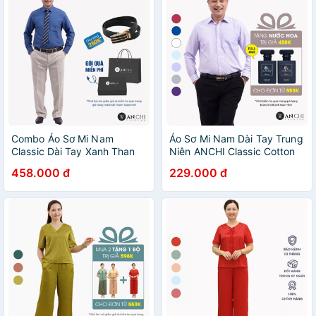
Combo Áo Sơ Mi Nam
Áo Sơ Mi Nam Dài Tay Trung
Classic Dài Tay Xanh Than
Niên ANCHI Classic Cotton
Và Quần Âu Màu Kem Trung
Trơn Màu Tím Nhạt Cao Cấp
458.000 đ
229.000 đ
Niên ANCHI Cao Cấp