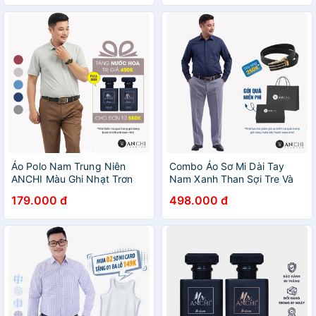
Áo Polo Nam Trung Niên
Combo Áo Sơ Mi Dài Tay
ANCHI Màu Ghi Nhạt Trơn
Nam Xanh Than Sợi Tre Và
Chất Liệu Cotton Cao Cấp
Quần Âu Vải Tăm Ghi Nhạt
179.000 đ
498.000 đ
Trung Niên ANCHI