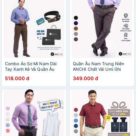
Combo Áo Sơ Mi Nam Dài
Quần Âu Nam Trung Niên
Tay Xanh Kẻ Và Quần Âu
ANCHI Chất Vải Umi Ghi
Tuytsi Nâu Trung Niên
Đậm Quần Tây Công Sở Cao
518.000 đ
349.000 đ
ANCHI Cao Cấp
Cấp