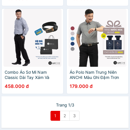
Combo Áo Sơ Mi Nam
Áo Polo Nam Trung Niên
Classic Dài Tay Xám Và
ANCHI Màu Ghi Đậm Trơn
Quần Âu Màu Đen Trung
Chất Liệu Cotton Cao Cấp
458.000 đ
179.000 đ
Niên ANCHI Cao Cấp
Trang 1/3
1
2
3