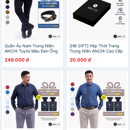
Quần Âu Nam Trung Niên
[HB GIFT] Hộp Thời Trang
ANCHI Tuytsi Màu Đen Ống
Trung Niên ANCHI Cao Cấp
Suông Phong Cách Công Sở
249.000 đ
20.000 đ
Lịch Sự