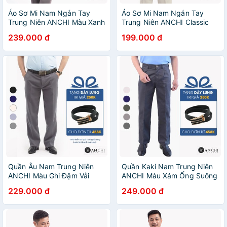
Áo Sơ Mi Nam Ngắn Tay
Áo Sơ Mi Nam Ngắn Tay
Trung Niên ANCHI Màu Xanh
Trung Niên ANCHI Classic
Biển Trơn Vải Sợi Tre Cao
Cotton Trơn Màu Đỏ Đô Cao
239.000 đ
199.000 đ
Cấp
Cấp
Quần Âu Nam Trung Niên
Quần Kaki Nam Trung Niên
ANCHI Màu Ghi Đậm Vải
ANCHI Màu Xám Ống Suông
Tăm Ống Suông Rộng Công
Dày Dặn Cao Cấp
229.000 đ
249.000 đ
Sở Cao Cấp