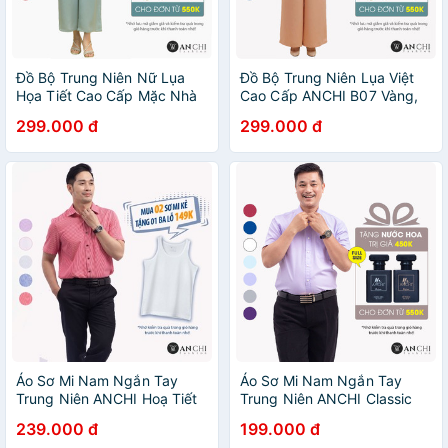
Đồ Bộ Trung Niên Nữ Lụa
Đồ Bộ Trung Niên Lụa Việt
Họa Tiết Cao Cấp Mặc Nhà
Cao Cấp ANCHI B07 Vàng,
Quà Tặng Cho Mẹ ANCHI
Bộ Mặc Nhà Nữ Sang Trọng
299.000 đ
299.000 đ
B30 Xanh
Cho Mẹ
Áo Sơ Mi Nam Ngắn Tay
Áo Sơ Mi Nam Ngắn Tay
Trung Niên ANCHI Hoạ Tiết
Trung Niên ANCHI Classic
Kẻ Đỏ Vải Sợi Tre Cao Cấp
Cotton Trơn Màu Tím Nhạt
239.000 đ
199.000 đ
Cao Cấp