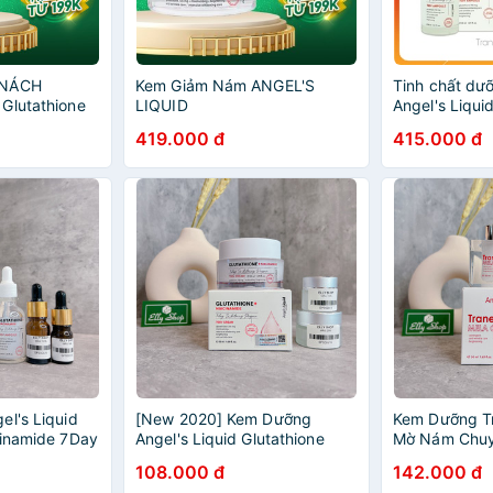
 NÁCH
Kem Giảm Nám ANGEL'S
Tinh chất dư
Glutathione
LIQUID
Angel's Liqui
de Fresh
Glutathione+Niacinamide
Program Glut
419.000 đ
415.000 đ
hâm, Dưỡng
700V-CREAM 50ml
Ample/ Niaci
Ampoule 30m
el's Liquid
[New 2020] Kem Dưỡng
Kem Dưỡng T
cinamide 7Day
Angel's Liquid Glutathione
Mờ Nám Chuy
ram 700V
Niacinamide 7Day Whitening
Liquid Mela 
108.000 đ
142.000 đ
Program 700V Cream