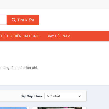
Tìm kiếm
THIẾT BỊ ĐIỆN GIA DỤNG
GIÀY DÉP NAM
HIẾT BỊ ÂM THANH
THỰC PHẨM VÀ ĐỒ UỐNG
& FLYCAM
NHÀ CỬA & ĐỜI SỐNG
ẠP CHÍ
MÁY TÍNH & LAPTOP
o hàng tận nhà miễn phí,
Sắp Xếp Theo