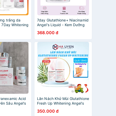
ỡng trắng da
7day Glutathione+ Niacinamid
d 7Day Whitening
Angel's Liquid - Kem Dưỡng
athione700V
Trắng Mờ Thâm - 50ml
368.000 đ
camide 700V
l
ranexamic Acid
Lăn Nách Khử Mùi Glutathione
ên Sâu Angel's
Fresh Up Whitening Angel’s
Cream 50ml
Liquid, Giảm Thâm Hiệu Qủa
350.000 đ
Ngay Lần Đầu - 60ml [ CHÍNH