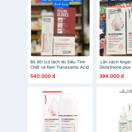
Bộ đôi (có tách lẻ) Siêu Tinh
Lăn nách Angel 
Chất và Kem Tranexamic Acid
Glutathione plus
Mờ Nám Chuyên Sâu Angel's
Fresh Deodorant
540.000 đ
394.000 đ
Liquid