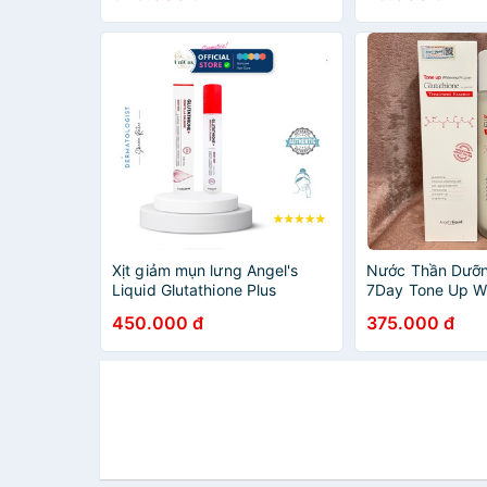
Xịt giảm mụn lưng Angel's
Nước Thần Dưỡn
Liquid Glutathione Plus
7Day Tone Up W
Centella Calming Body Mist -
Glutathione Ess
450.000 đ
375.000 đ
150ml | Unicos Mall