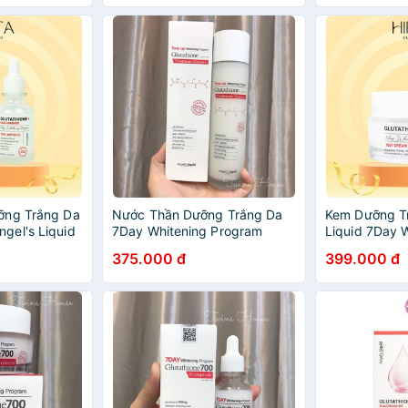
ỡng Trắng Da
Nước Thần Dưỡng Trắng Da
Kem Dưỡng Tr
gel's Liquid
7Day Whitening Program
Liquid 7Day 
iacinamide
Glutathione Treatment
Program Gluta
375.000 đ
399.000 đ
0ml
Essence 150ml
Niacinamide
50ML