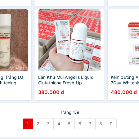
g Trắng Da
Lăn Khử Mùi Angel's Liquid
Kem dưỡng An
hitening
Glutathione Fresh-Up
7Day Whiteni
ence
Whitening Magic Deo Stick
Glutathione/
380.000 đ
480.000 đ
60ml
Program 700
Trang 1/9
1
2
3
4
5
6
7
8
9