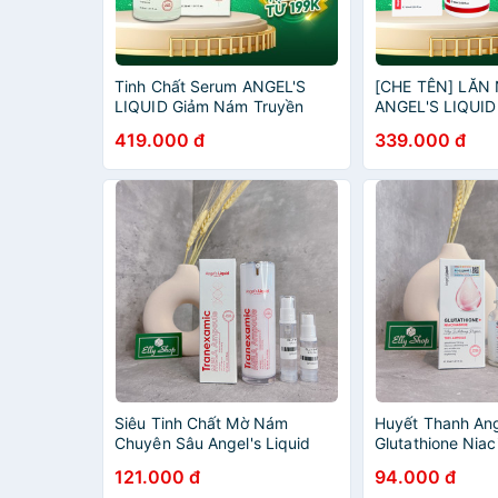
Tinh Chất Serum ANGEL'S
[CHE TÊN] LĂN
LIQUID Giảm Nám Truyền
ANGEL'S LIQUID 
Trắng Glutathione +
PLUS Niacinami
419.000 đ
339.000 đ
Niacinamide 700V-Ampoule
Deodorant Mờ T
30ml
Trắng Da 60ml
Siêu Tinh Chất Mờ Nám
Huyết Thanh Ang
Chuyên Sâu Angel's Liquid
Glutathione Nia
Tranexamic Acid Mela
Whitening Prog
121.000 đ
94.000 đ
Ampoule 30ml
Ampoule - 30ml