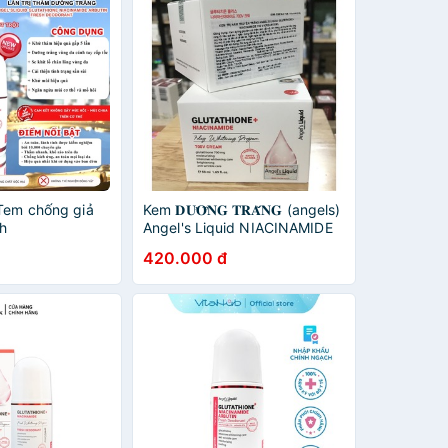
 Tem chống giả
Kem 𝐃𝐔̛𝐎̛̃𝐍𝐆 𝐓𝐑𝐀̆́𝐍𝐆 (angels)
h
Angel's Liquid NIACINAMIDE
#ANGELS_LIQUID_GLUTATHIONE_NIACINAMIDE_MAGIC_DEO_STICK
+ GLUTATHIONE 7 day
420.000 đ
whitening program 700v