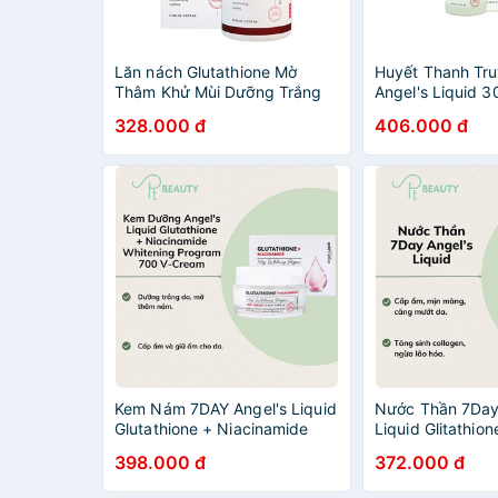
Lăn nách Glutathione Mờ
Huyết Thanh Tru
Thâm Khử Mùi Dưỡng Trắng
Angel's Liquid 
da 60ml [Chính Hãng] - Beoi
328.000 đ
406.000 đ
Mart
Kem Nám 7DAY Angel's Liquid
Nước Thần 7Day
Glutathione + Niacinamide
Liquid Glitathio
Whitening Program 700 V-
Esence Sáng Da
398.000 đ
372.000 đ
Cream