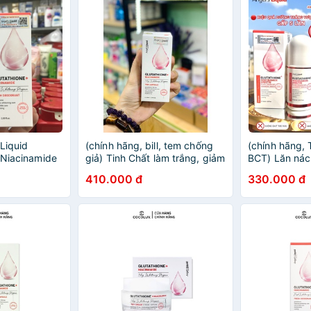
Liquid
(chính hãng, bill, tem chống
(chính hãng,
 Niacinamide
giả) Tinh Chất làm trắng, giảm
BCT) Lăn nác
 60ml
nám Angels Liquid 30ml
410.000 đ
330.000 đ