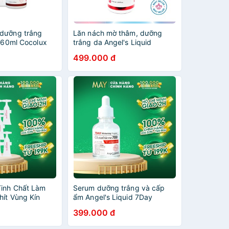
dưỡng trắng
Lăn nách mờ thâm, dưỡng
d 60ml Cocolux
trắng da Angel's Liquid
Glutathione plus Niacinamide
499.000 đ
Arbutin Fresh Deodorant 60ml
inh Chất Làm
Serum dưỡng trắng và cấp
hít Vùng Kín
ẩm Angel's Liquid 7Day
d Glutathione +
Whitening Program
399.000 đ
nner Pure Gel
Glutathione 700 V-Ample
30ml