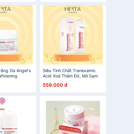
- HÃNG ]
ắng Da Angel's
Siêu Tinh Chất Tranexamic
Whitening
Acid Xoá Thâm Đỏ, Mờ Sạm
thione Plus
Nám Angel's Liquid
559.000 đ
 700V Cream
Tranexamic Mela Ampoule
30ml