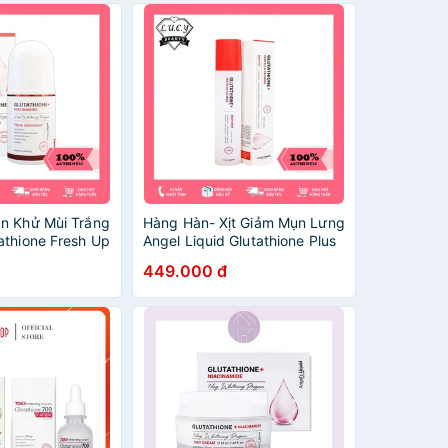
n Khử Mùi Trắng
Hàng Hàn- Xịt Giảm Mụn Lưng
athione Fresh Up
Angel Liquid Glutathione Plus
el’s Liquid Khử
Centella Calming Body Mist
449.000 đ
hính Hãng 100%
150ml Chính Hãng 100%