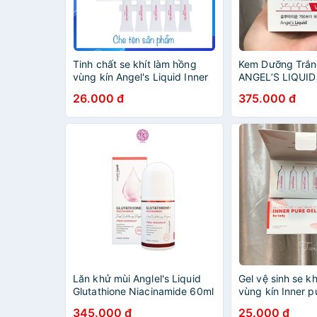
Tinh chất se khít làm hồng
Kem Dưỡng Trắn
vùng kín Angel's Liquid Inner
ANGEL’S LIQUID
Pure Gel
WHITENING PR
26.000 đ
375.000 đ
GLUTATHIONE 7
Lăn khử mùi Anglel's Liquid
Gel vệ sinh se k
Glutathione Niacinamide 60ml
vùng kín Inner p
Angel’s Liquid
345.000 đ
25.000 đ