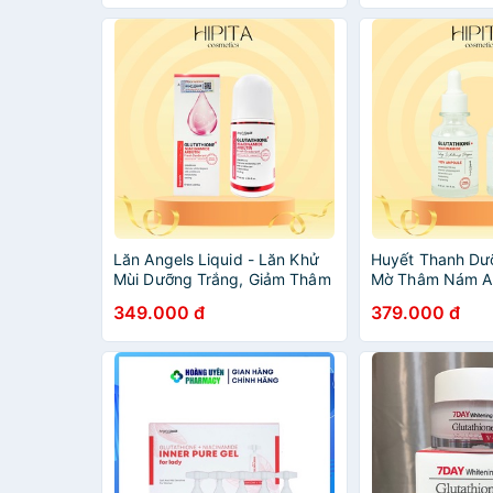
Lăn Angels Liquid - Lăn Khử
Huyết Thanh Dư
Mùi Dưỡng Trắng, Giảm Thâm
Mờ Thâm Nám An
Angel's Liquid Glutathione +
Glutathione + N
349.000 đ
379.000 đ
Niacinamide Fresh Deodorant
700V Ampoule 3