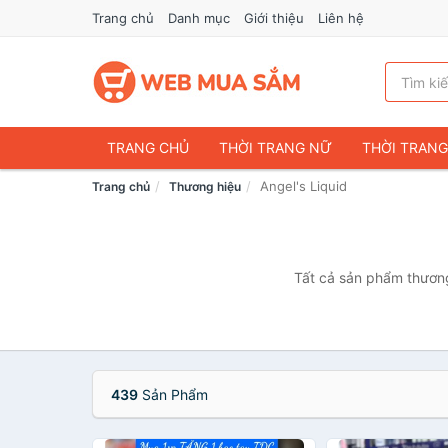
Trang chủ
Danh mục
Giới thiệu
Liên hệ
TRANG CHỦ
THỜI TRANG NỮ
THỜI TRAN
Angel's Liquid
Trang chủ
Thương hiệu
ĐIỆN THOẠI & PHỤ KIỆN
DU LỊCH & HÀNH LÝ
CHĂM SÓC THÚ CƯNG
MẸ & BÉ
THỜI TRAN
THỂ THAO & DÃ NGOẠI
VĂN PHÒNG PHẨM
Tất cả sản phẩm thương 
VOUCHER & DỊCH VỤ
439
Sản Phẩm