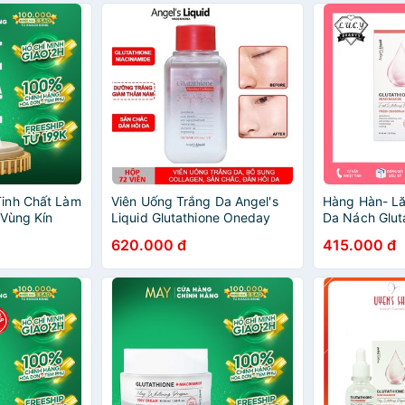
inh Chất Làm
Viên Uống Trắng Da Angel's
Hàng Hàn- Lă
 Vùng Kín
Liquid Glutathione Oneday
Da Nách Glut
lutathione +
Collagen Hỗ Trợ Cấp Nước
Whitening Ang
620.000 đ
415.000 đ
r Pure Gel
Trắng Da 72 Viên
Mùi Cơ Thể C