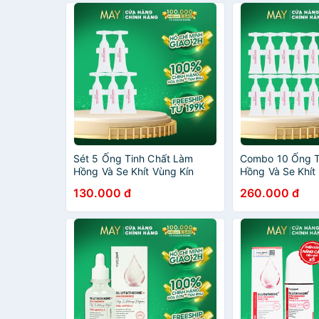
Sét 5 Ống Tinh Chất Làm
Combo 10 Ống T
Hồng Và Se Khít Vùng Kín
Hồng Và Se Khít
Angel's Liquid Glutathione +
Angel's Liquid G
130.000 đ
260.000 đ
Niacinamide Inner Pure Gel
Niacinamide Inne
(2ml x 5)
(2ml x 10)