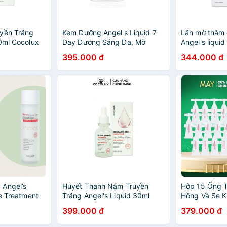
yền Trắng
Kem Dưỡng Angel's Liquid 7
Lăn mờ thâm 
30ml Cocolux
Day Dưỡng Sáng Da, Mờ
Angel's liqui
Thâm Nám 50ml Cocolux
395.000 đ
344.000 đ
 Angel’s
Huyết Thanh Nám Truyền
Hộp 15 Ống T
ne Treatment
Trắng Angel's Liquid 30ml
Hồng Và Se K
Angel's Liqui
399.000 đ
379.000 đ
Niacinamide I
(2ml x 15)