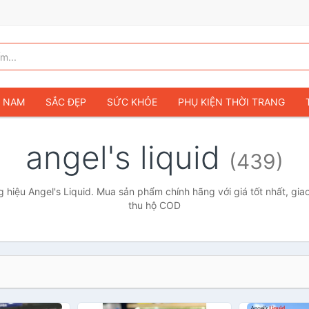
G NAM
SẮC ĐẸP
SỨC KHỎE
PHỤ KIỆN THỜI TRANG
TÚI VÍ NỮ
GIÀY DÉP NỮ
TÚI VÍ NAM
ĐỒNG HỒ
T
angel's liquid
(439)
G TRẺ EM & TRẺ SƠ SINH
GAMING & CONSOLE
CAMERAS 
SỞ THÍCH & SƯU TẦM
Ô TÔ
MÔ TÔ, XE MÁY
SÁCH & T
hiệu Angel's Liquid. Mua sản phẩm chính hãng với giá tốt nhất, gia
thu hộ COD