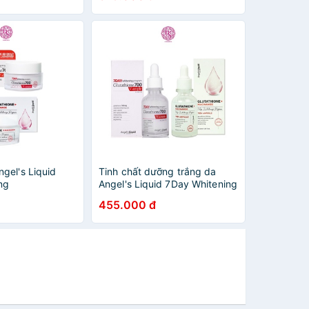
gel's Liquid
Tinh chất dưỡng trắng da
ng
Angel's Liquid 7Day Whitening
Niacinamide
Program Glutathione 700 V-
455.000 đ
V Cream 50ml
Ample