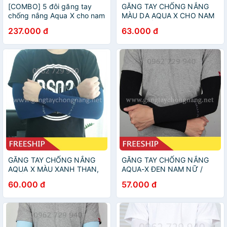
[COMBO] 5 đôi găng tay
GĂNG TAY CHỐNG NẮNG
chống nắng Aqua X cho nam
MÀU DA AQUA X CHO NAM
nữ, hàng đẹp, vải dày dặn,
NỮ, CHỐNG TIA UV, CO
237.000 đ
63.000 đ
đeo mát thoải mái
DÃN, VẢI DÀY DẶN THOÁNG
KHÍ
GĂNG TAY CHỐNG NẮNG
GĂNG TAY CHỐNG NẮNG
AQUA X MÀU XANH THAN,
AQUA-X ĐEN NAM NỮ /
CHỐNG TIA UV, VẢI DÀY
GĂNG TAY DÀI DÀY DẶN
60.000 đ
57.000 đ
DẶN, CO DÃN THOÁNG
CHỐNG TIA UV 95%, CO
MÁT, DÙNG CHO NAM VÀ
DÃN THOÁNG MÁT, HÀNG
NỮ
LOẠI 1 GSUN HN