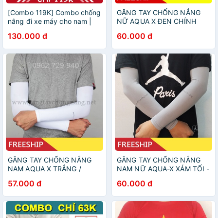
[Combo 119K] Combo chống
GĂNG TAY CHỐNG NẮNG
nắng đi xe máy cho nam |
NỮ AQUA X ĐEN CHÍNH
Bộ 3 sản phẩm găng tay
HÃNG HÀN QUỐC CO DÃN
130.000 đ
60.000 đ
AquaX- găng tay cụt ngón
DÀY DẶN CHỐNG TIA UV
511 - khăn ống đa năng
95%
GĂNG TAY CHỐNG NẮNG
GĂNG TAY CHỐNG NẮNG
NAM AQUA X TRẮNG /
NAM NỮ AQUA-X XÁM TỐI -
HÀNG KOREA CO DÃN
CHỐNG TIA UV, VẢI DÀY
57.000 đ
60.000 đ
THOÁNG MÁT CHỐNG TIA
DẶN, THUN CO GIÃN 4
UV 95%
CHIỀU, ÔM SÁT TAY,
KHÔNG TỤT