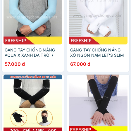
GĂNG TAY CHỐNG NẮNG
GĂNG TAY CHỐNG NẮNG
AQUA X XANH DA TRỜI /
XỎ NGÓN NAM LET'S SLIM
CHỐNG TIA UV 95%, CO
TRẮNG, CHỐNG TIA UV,
57.000 đ
67.000 đ
DÃN THOÁNG MÁT
HÀNG ĐẸP, VẢI DÀY DẶN,
CO DÃN 4 CHIỀU THOÁNG
MÁT, BÓ SÁT