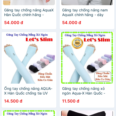
Găng tay chống nắng AquaX
Găng tay chống nắng nam
Hàn Quốc chính hãng -
AquaX chính hãng - dày
Chống tia UV, vải dày dặn,
dặn, mịn mát, chống tia UV
54.000 đ
54.000 đ
thoáng mát
hiệu quả
Ống tay chống nắng AQUA-
Găng tay chống nắng xỏ
X Hàn Quốc chống tia UV
ngón Aqua-X Hàn Quốc -
bảo vệ da khi đi nắng - Chợ
Bao tay đi phượt Letslim
14.500 đ
11.500 đ
Lớn Giá Sỉ
Siêu Mát chống tia UV - Ống
tay đi xe máy phong c