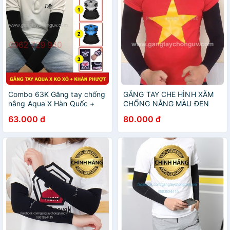
Combo 63K Găng tay chống
GĂNG TAY CHE HÌNH XĂM
nắng Aqua X Hàn Quốc +
CHỐNG NẮNG MÀU ĐEN
Khăn đa năng đi phượt trùm
CHO NAM, CHẤT VẢI DÀY
63.000 đ
80.000 đ
mặt che cổ chống nắng họa
DẶN, THOÁNG MÁT, CO
tiết
DÃN 4 CHIỀU