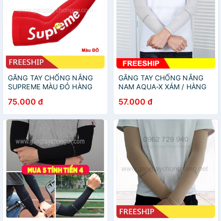
GĂNG TAY CHỐNG NẮNG
GĂNG TAY CHỐNG NẮNG
SUPREME MÀU ĐỎ HÀNG
NAM AQUA-X XÁM / HÀNG
CAO CẤP, THỜI TRANG,
ĐẸP, VẢI DÀY DẶN, CHỐNG
75.000 đ
57.000 đ
CHỐNG NẮNG, CO DÃN,
TIA UV 95% CO DÃN
THOÁNG MÁT
THOÁNG MÁT GSUN HN