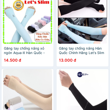
Găng tay chống nắng xỏ
Găng tay chống nắng Hàn
ngón Aqua-X Hàn Quốc -
Quốc Chính Hãng Let's Slim
Bao tay đi phượt Letslim
xỏ ngón, Găng tay chống
14.500 đ
13.000 đ
Siêu Mát chống tia UV - Ống
nắng fullbox ngăn tia UV
tay đi xe máy phong c
nhiều màu,