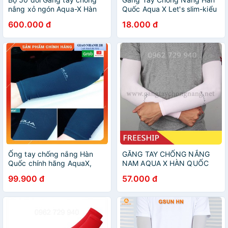
nắng xỏ ngón Aqua-X Hàn
Quốc Aqua X Let's slim-kiểu
Quốc - Bao tay đi phượt
xỏ ngón
600.000 đ
18.000 đ
Letslim Siêu Mát chống tia
UV
Ống tay chống nắng Hàn
GĂNG TAY CHỐNG NẮNG
Quốc chính hãng AquaX,
NAM AQUA X HÀN QUỐC
Găng tay chống nắng chất
CHÍNH HÃNG MÀU HỒNG,
99.900 đ
57.000 đ
liệu làm mát lạnh, chống tia
ỐNG TAY CO DÃN THUN
bức xạ UV
LẠNH, VẢI DÀY DẶNG,
CHỐNG TIA UV