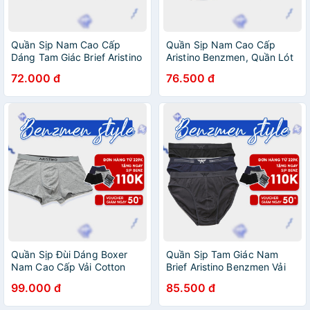
Quần Sịp Nam Cao Cấp
Quần Sịp Nam Cao Cấp
Dáng Tam Giác Brief Aristino
Aristino Benzmen, Quần Lót
Benzmen Vải Bamboo Co
Dáng Tam Giác Chất Liệu Vải
72.000 đ
76.500 đ
Giãn 4 Chiều, Thoáng Khí,
Sồi Co Giãn 4 Chiều Thoáng
Kháng Khuẩn - Ac06
Khí - Abf1616
Quần Sịp Đùi Dáng Boxer
Quần Sịp Tam Giác Nam
Nam Cao Cấp Vải Cotton
Brief Aristino Benzmen Vải
Thun Lạnh Aristino Benzmen
Cotton Cao Cấp Kháng
99.000 đ
85.500 đ
Co Giãn 4 Chiều Thoáng Khí,
Khuẩn Co Giãn 4 Chiều,
Khử Mùi - Abx03707
Thấm Hút Mồ Hôi - Abf056