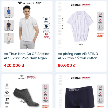
Áo Thun Nam Có Cổ Aristino
Áo phông nam ARISTINO
APS026S1 Polo Nam Ngắn
AC22 trơn cổ tròn cotton
Tay Ba Màu Trơn Lựa Chọn
thoáng mát thấm hút mồ hôi
420.000 đ
90.000 đ
Vải Cotton Cao Cấp Dáng
Suông Nhẹ Thể Thao