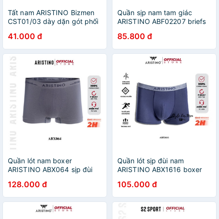
Tất nam ARISTINO Bizmen
Quần sịp nam tam giác
CST01/03 dày dặn gót phối
ARISTINO ABF02207 briefs
màu khử mùi kháng khuẩn
sợi cotton chitosan cao cấp
41.000 đ
85.800 đ
thấm hút mồ hôi tốt
thoáng mát lành tính thân
thiện da
Quần lót nam boxer
Quần lót sịp đùi nam
ARISTINO ABX064 sịp đùi
ARISTINO ABX1616 boxer
cao cấp cạp cao dệt liền
ôm nhẹ vải sợi tre bamboo
128.000 đ
105.000 đ
mềm co giãn 4 chiều thoáng
mền mịn co giãn kháng
mát kháng khuẩn khử mùi
khuẩn khử mùi tốt