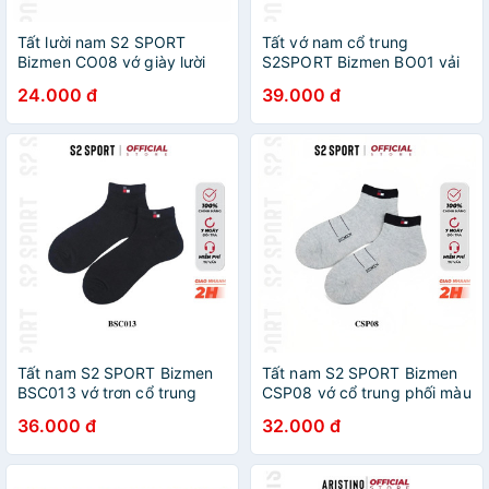
Tất lười nam S2 SPORT
Tất vớ nam cổ trung
Bizmen CO08 vớ giày lười
S2SPORT Bizmen BO01 vải
cotton kháng khuẩn thoáng
bamboo gót phối màu công
24.000 đ
39.000 đ
khi khử mùi chống hôi chân
nghệ nano kháng khuẩn khử
chống trượt gót
mùi chống hôi chân
Tất nam S2 SPORT Bizmen
Tất nam S2 SPORT Bizmen
BSC013 vớ trơn cổ trung
CSP08 vớ cổ trung phối màu
logo dệt lưới co giãn 4 chiều
kèm họa tiết kẻ ngang
36.000 đ
32.000 đ
ôm chân thoáng khí chống
kháng khuẩn khử mùi chống
hôi chân
hôi chân