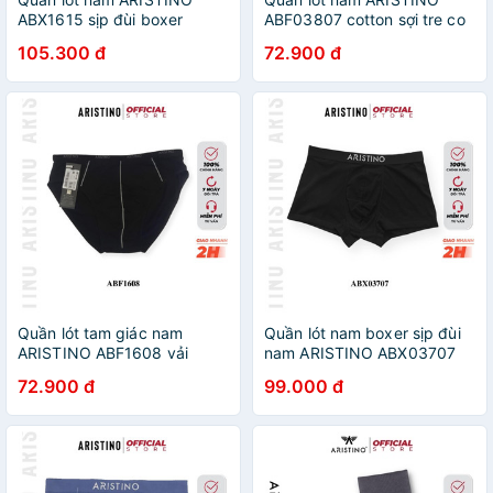
ABX1615 sịp đùi boxer
ABF03807 cotton sợi tre co
cotton cao cấp cạp logo dệt
giãn 4 chiều tự nhiên thoáng
105.300 đ
72.900 đ
liền mềm mịn kháng khuẩn
khí kháng khuẩn cực tốt
thoáng khí co giãn tốt
Quần lót tam giác nam
Quần lót nam boxer sịp đùi
ARISTINO ABF1608 vải
nam ARISTINO ABX03707
bamboo cạp nhỏ bo viền có
cotton cao cấp mềm mịn
72.900 đ
99.000 đ
size người mập béo thoáng
thoáng mát dễ chịu co giãn
mát khử khuẩn khử mùi tốt
04 chiều