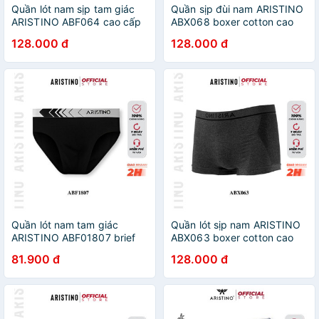
Quần lót nam sịp tam giác
Quần sịp đùi nam ARISTINO
ARISTINO ABF064 cao cấp
ABX068 boxer cotton cao
cạp chun kẻ mềm mịn co
cấp cạp dệt liền thêu logo
128.000 đ
128.000 đ
giãn 4 chiều thoáng khí
co giãn 4 chiều thoáng mát
thấm hút khử khuẩn
khử khuẩn
Quần lót nam tam giác
Quần lót sịp nam ARISTINO
ARISTINO ABF01807 brief
ABX063 boxer cotton cao
sợi chitosan cao cấp mềm
cấp cạp dệt liền co giãn 4
81.900 đ
128.000 đ
mịn co giãn 4 chiều thấm hút
chiêu mềm mịn thấm hút mồ
mồ hôi kháng khuẩn
hôi kháng khuẩn