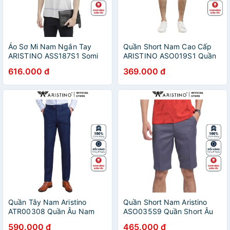
Áo Sơ Mi Nam Ngắn Tay
Quần Short Nam Cao Cấp
ARISTINO ASS187S1 Somi
ARISTINO ASO019S1 Quần
Công Sở Cao Cấp Màu
Ngố Đùi màu xanh tím than
616.000 đ
369.000 đ
Trắng Kẻ Ngang Dáng SLim
kẻ vải polyester mềm mại
Fit Không Túi Chất Vải Sợi
dáng Sooc âu suông vừa
Tre
Quần Tây Nam Aristino
Quần Short Nam Aristino
ATR00308 Quần Âu Nam
ASO035S9 Quần Short Âu
Màu Xanh Tím Than 33
Màu Xám Dáng Regular Fit
590.000 đ
465.000 đ