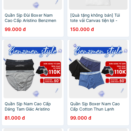
Quần Sịp Đùi Boxer Nam
[Quà tặng không bán] Túi
Cao Cấp Aristino Benzmen
tote vải Canvas tiện lợi -
Vải Cotton Thoáng Mát Co
thương hiệu Aristino,
99.000 đ
150.000 đ
Giãn 4 Chiều An Toàn Cho
Benzmen
Da - Abx056
Quần Sịp Nam Cao Cấp
Quần Sịp Boxer Nam Cao
Dáng Tam Giác Aristino
Cấp Cotton Thun Lạnh
Benzmen Dệt Từ Vải Cotton
Aristino Benzmen Vải Sồi
81.000 đ
99.000 đ
Mềm Mại Co Giãn 4 Chiều,
Thoáng Mát Co Giãn 4 Khử
Thoáng Khí - Abf03707
Mùi, Kháng Khuẩn -
Abx1616