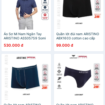
Áo Sơ Mi Nam Ngắn Tay
Quần lót đùi nam ARISTINO
ARISTINO ASS057S9 Somi
ABX1603 cotton cao cấp
Công Sở Cao Cấp Màu Xanh
cạp chun phối màu logo dệt
530.000 đ
99.000 đ
Than Caro Chìm Dáng
chìm mềm mịn siêu thoáng
Suông Tà Bằng Vải Sợi Tre
khử mùi diệt khuẩn
Quần lót nam ARISTINO
Quần lót nam ARISTINO