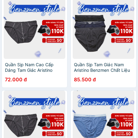
Quần Sịp Nam Cao Cấp
Quần Sịp Tam Giác Nam
Dáng Tam Giác Aristino
Aristino Benzmen Chất Liệu
Benzmen Dệt Từ Vải
Cotton Cao Cấp Kháng
72.000 đ
85.500 đ
Bamboo Co Giãn 4 Chiều,
Khuẩn Co Giãn 4 Chiều,
Thoáng Khí, Thấm Hút Mồ
Thấm Hút Mồ Hôi - Abf056
Hôi - Ac