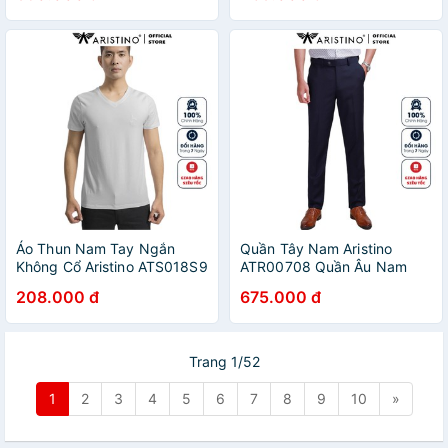
Áo Thun Nam Tay Ngắn
Quần Tây Nam Aristino
Không Cổ Aristino ATS018S9
ATR00708 Quần Âu Nam
Màu Trắng 6 Dáng Slim Cổ
Màu Xanh Tím Than 45
208.000 đ
675.000 đ
Tim Chất Liệu CVC Mịn Mát
Dáng Regular Fit Vải
Polyester
Trang 1/52
1
2
3
4
5
6
7
8
9
10
»