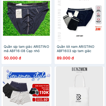
Quần sịp tam giác ARISTINO
Quần lót nam ARISTINO
mã ABF16-08 Cạp nhỏ
ABF1603 sịp tam giác
cotton mềm cạp chun logo
50.000 đ
89.000 đ
dệt kim co giãn kháng
khuẩn khử mùi co giãn 4
chiều