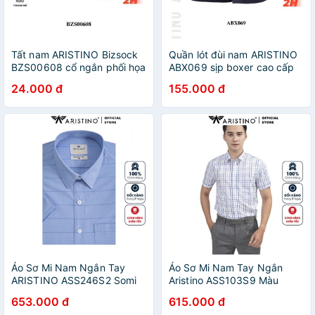
Tất nam ARISTINO Bizsock
Quần lót đùi nam ARISTINO
BZS00608 cổ ngắn phối họa
ABX069 sịp boxer cao cấp
tiết ngẫu nhiên kháng khuẩn
cạp dệt logo liền co giãn 4
24.000 đ
155.000 đ
khử mùi chống hôi chân
chiều mềm mát mịn thoáng
khí thoải mái
Áo Sơ Mi Nam Ngắn Tay
Áo Sơ Mi Nam Tay Ngắn
ARISTINO ASS246S2 Somi
Aristino ASS103S9 Màu
Công Sở Cao Cấp Màu xanh
Trắng Caro Xanh Nhạt Dáng
653.000 đ
615.000 đ
kẻ ngang Vải sợisồi Dáng
Regular Fit Tà Bằng Vải Sợi