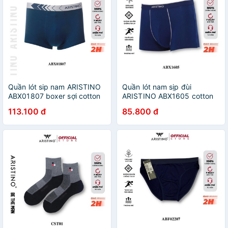
Quần lót sip nam ARISTINO
Quần lót nam sịp đùi
ABX01807 boxer sợi cotton
ARISTINO ABX1605 cotton
chitosan cao cấp mềm mịn
sợi tre cao cấp mềm mịn
113.100 đ
85.800 đ
kháng khuẩn khử mùi thấm
thoáng mát khoáng khí
hút mồ hôi
kháng khuẩn