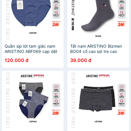
Quần sịp lót tam giác nam
Tất nam ARISTINO Bizmen
ARISTINO ABF069 cạp dệt
BO04 cổ cao sợi tre cao
liền cao cấp co giãn 4 chiều
cấp, kháng khuẩn khử mùi
120.000 đ
39.000 đ
thoáng mát kháng khuẩn
tốt
thấm hút mồ hôi