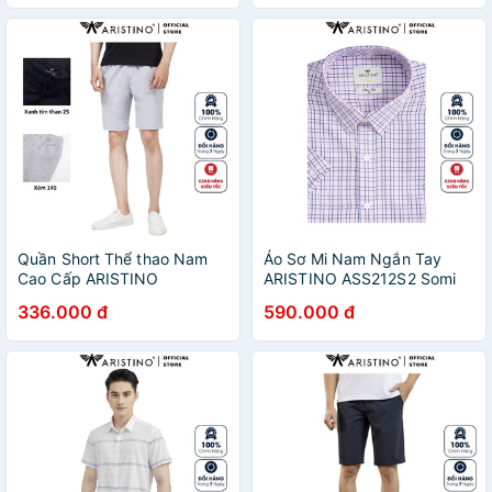
suông tà bằng có túi
Sồi
Quần Short Thể thao Nam
Áo Sơ Mi Nam Ngắn Tay
Cao Cấp ARISTINO
ARISTINO ASS212S2 Somi
ASO046S2 Quần Ngố Đùi 2
Công Sở Cao Cấp màu hồng
336.000 đ
590.000 đ
màu lựa chọn chất vải
kẻ xanh Vải sợi tre Dáng ôm
polyester cao cấp dáng
tà lượn không túi
suông vừa