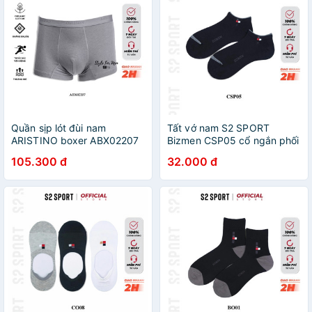
Quần sịp lót đùi nam
Tất vớ nam S2 SPORT
ARISTINO boxer ABX02207
Bizmen CSP05 cổ ngắn phối
cotton chitosan kháng
line mềm mịn kháng khuẩn
105.300 đ
32.000 đ
khuẩn co giãn thoáng mát
khử mùi chống hôi chân sử
dụng cả cho giầy lười