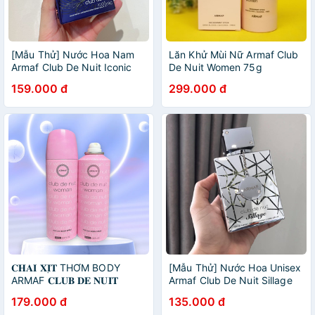
[Mẫu Thử] Nước Hoa Nam
Lăn Khử Mùi Nữ Armaf Club
Armaf Club De Nuit Iconic
De Nuit Women 75g
EDP
159.000 đ
299.000 đ
𝐂𝐇𝐀𝐈 𝐗𝐈̣𝐓 THƠM BODY
[Mẫu Thử] Nước Hoa Unisex
ARMAF 𝐂𝐋𝐔𝐁 𝐃𝐄 𝐍𝐔𝐈𝐓
Armaf Club De Nuit Sillage
𝐖𝐎𝐌𝐄𝐍 𝟐𝟎𝟎𝐌𝐋
EDP
179.000 đ
135.000 đ