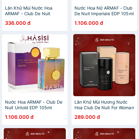
Lăn Khử Mùi Nước Hoa
Nước Hoa Nữ ARMAF - Club
ARMAF - Club De Nuit
De Nuit Imperiale EDP 105ml
Intense Man Deodorant
336.000 đ
1.106.000 đ
Stick 75g
Nước Hoa ARMAF - Club De
Lăn Khử Mùi Hương Nước
Nuit Untold EDP 105ml
Hoa Club De Nuit For Woman
For Men 75g
1.106.000 đ
289.000 đ