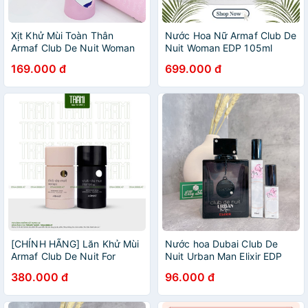
Xịt Khử Mùi Toàn Thân
Nước Hoa Nữ Armaf Club De
Armaf Club De Nuit Woman
Nuit Woman EDP 105ml
Perfume Body Spray 200ml
Fullbox Full Seal
169.000 đ
699.000 đ
[CHÍNH HÃNG] Lăn Khử Mùi
Nước hoa Dubai Club De
Armaf Club De Nuit For
Nuit Urban Man Elixir EDP
Women/ Armaf Club De Nuit
380.000 đ
96.000 đ
Intense Man 75ML