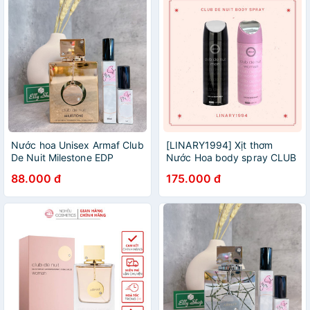
Nước hoa Unisex Armaf Club
[LINARY1994] Xịt thơm
De Nuit Milestone EDP
Nước Hoa body spray CLUB
105ml
DE NUIT - 200ml
88.000 đ
175.000 đ