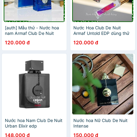
[auth] Mẫu thử - Nước hoa
Nước Hoa Club De Nuit
nam Armaf Club De Nuit
Armaf Untold EDP dùng thử
Iconic EDP 10ml - New 2023
10ml
120.000 đ
120.000 đ
Nước hoa Nam Club De Nuit
Nước hoa Nữ Club De Nuit
Urban Elixir edp
Intense
148.000 đ
150.000 đ