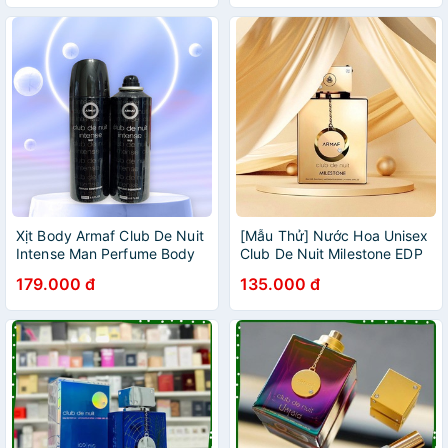
Xịt Body Armaf Club De Nuit
[Mẫu Thử] Nước Hoa Unisex
Intense Man Perfume Body
Club De Nuit Milestone EDP
Spray 200ml
179.000 đ
135.000 đ