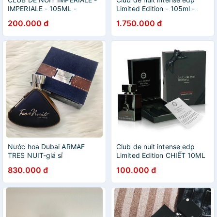
IMPERIALE - 105ML -
Limited Edition - 105ml -
ARMAF - NƯỚC HOA DUBAI
ARMAF - Nước hoa Dubai
200.000 đ
1.750.000 đ
CHÍNH HÃNG - GIÁ SỈ RẺ -
chính hãng - giá rẻ - giá sỉ
TINH DÂU DUBAI NỘI ĐỊA
Nước hoa Dubai ARMAF
Club de nuit intense edp
TRES NUIT-giá sỉ
Limited Edition CHIẾT 10ML
- 105ml - ARMAF - Nước hoa
830.000 đ
100.000 đ
Dubai chính hãng - GIÁ SI3
RẺ