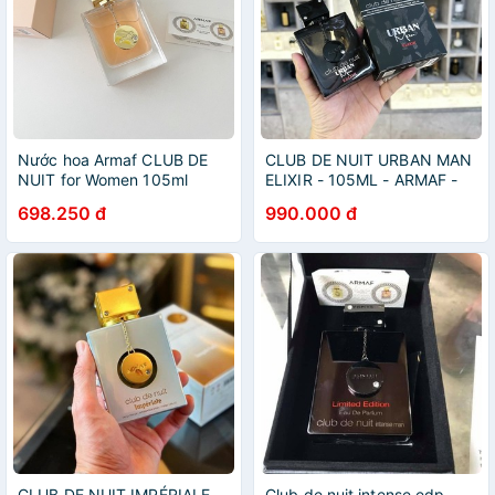
Nước hoa Armaf CLUB DE
CLUB DE NUIT URBAN MAN
NUIT for Women 105ml
ELIXIR - 105ML - ARMAF -
NƯỚC HOA DUBAI NAM
698.250 đ
990.000 đ
CHÍNH HÃNG - GIÁ SỈ RẺ -
TINH DẦU DUBAI
CLUB DE NUIT IMPÉRIALE -
Club de nuit intense edp