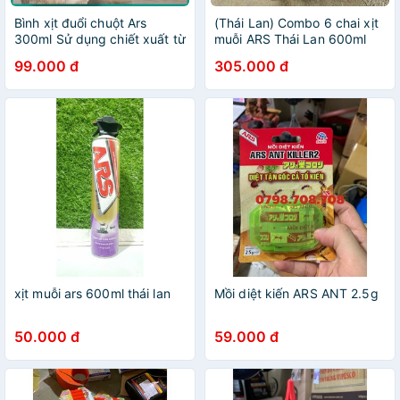
Bình xịt đuổi chuột Ars
(Thái Lan) Combo 6 chai xịt
300ml Sử dụng chiết xuất từ
muỗi ARS Thái Lan 600ml
​​thiên nhiên, an toàn.
99.000 đ
305.000 đ
xịt muỗi ars 600ml thái lan
Mồi diệt kiến ARS ANT 2.5g
50.000 đ
59.000 đ