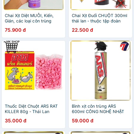
Chai Xịt Diệt MUỖI, Kiến,
Chai Xịt Đuổi CHUỘT 300ml
Gián, các loại côn trùng
thái lan - thuộc tập đoàn
(ARS Thái Lan) - Hương hoa
ARS. Công nghệ Nhật Bản
75.900 đ
22.500 đ
Oải Hương. ARS JET GOLD
100%
3 Lavender 600ml.
Thuốc Diệt Chuột ARS RAT
Bình xịt côn trùng ARS
KILLER 80g - Thái Lan
600ml CÔNG NGHỆ NHẬT
BẢN - Không Mùi (kèm quà
35.000 đ
59.000 đ
tặng - DAO GỌT TRÁI CÂY
SIÊU BÉN)