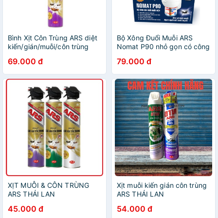
Bình Xịt Côn Trùng ARS diệt
Bộ Xông Đuổi Muỗi ARS
kiến/gián/muỗi/côn trùng
Nomat P90 nhỏ gọn có công
hương Lavender/không mùi
tắc, kèm dung dịch xông
69.000 đ
79.000 đ
600ml
45ml
XỊT MUỖI & CÔN TRÙNG
Xịt muỗi kiến gián côn trùng
ARS THÁI LAN
ARS THÁI LAN
45.000 đ
54.000 đ