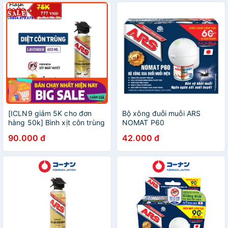
[ICLN9 giảm 5K cho đơn
Bộ xông đuỗi muỗi ARS
hàng 50k] Bình xịt côn trùng
NOMAT P60
ARS Jet Gold S - Chai 600ml
90.000 đ
42.000 đ
Hàng Chính Hãng