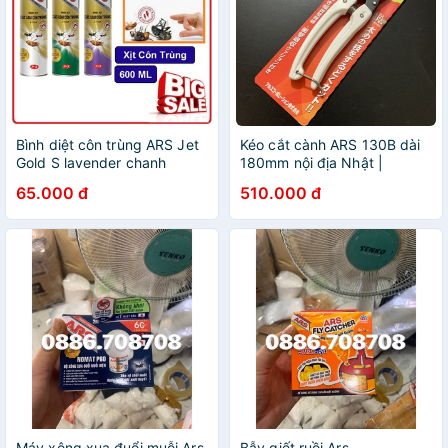
Bình diệt côn trùng ARS Jet
Kéo cắt cành ARS 130B dài
Gold S lavender chanh
180mm nội địa Nhật |
không mùi 600ml
Mezoha
65.000 đ
510.000 đ
Máy xông xua đuổi muỗi Ars
Bẫy giết ruồi Ars