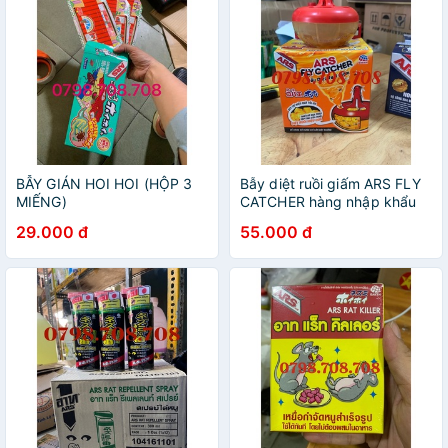
BẪY GIÁN HOI HOI (HỘP 3
Bẫy diệt ruồi giấm ARS FLY
MIẾNG)
CATCHER hàng nhập khẩu
29.000 đ
55.000 đ