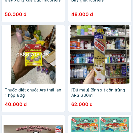
50.000 đ
48.000 đ
Thuốc diệt chuột Ars thái lan
[Đủ màu] Bình xịt côn trùng
1 hộp 80g
ARS 600ml
40.000 đ
62.000 đ