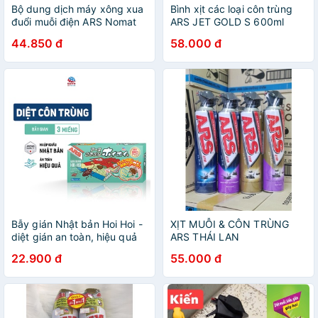
Bộ dung dịch máy xông xua
Bình xịt các loại côn trùng
đuổi muỗi điện ARS Nomat
ARS JET GOLD S 600ml
P60 - Thương hiệu số 1 Nhật
(nhiều mùi hương)
44.850 đ
58.000 đ
Bản - dùng trong 60 ngày
liên tục 8 tiếng
Bẫy gián Nhật bản Hoi Hoi -
XỊT MUỖI & CÔN TRÙNG
diệt gián an toàn, hiệu quả
ARS THÁI LAN
từ Nhật Bản.
22.900 đ
55.000 đ