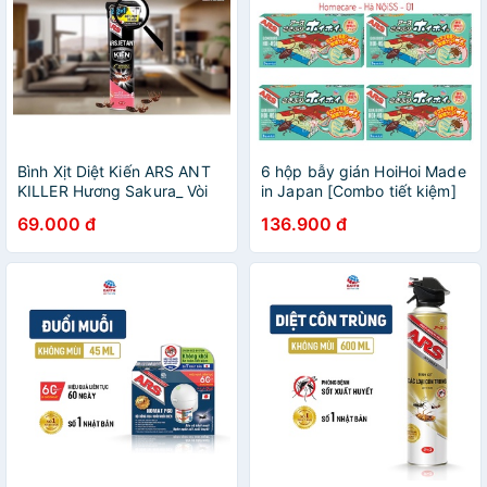
Bình Xịt Diệt Kiến ARS ANT
6 hộp bẫy gián HoiHoi Made
KILLER Hương Sakura_ Vòi
in Japan [Combo tiết kiệm]
xịt 2 in 1, diệt trọn tổ kiến, ở
(1 Hộp 3 miếng)
69.000 đ
136.900 đ
cả khe tường 500ml