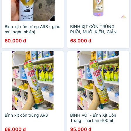
Bình xịt côn trùng ARS ( giáo
BÌNH XỊT CÔN TRÙNG
mùi ngẫu nhiên)
RUỒI, MUỖI KIẾN, GIÁN
60.000 đ
68.000 đ
Bình xịt côn trùng ARS
BÌNH VÒI - Bình Xịt Côn
Trùng Thái Lan 600ml
68.000 đ
95.000 đ