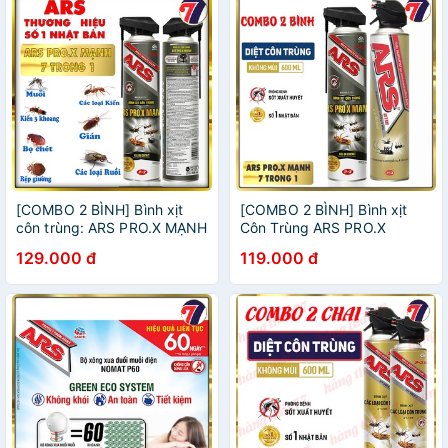
[COMBO 2 BÌNH] Bình xịt
[COMBO 2 BÌNH] Bình xịt
côn trùng: ARS PRO.X MẠNH
Côn Trùng ARS PRO.X
7 trong1 500ml. Thương
MẠNH (7 trong 1) & JET
129.000 đ
119.000 đ
hiệu số 1 Nhật bản
GOLD S 600ml - Thương
hiệu số 1 Nhật Bản