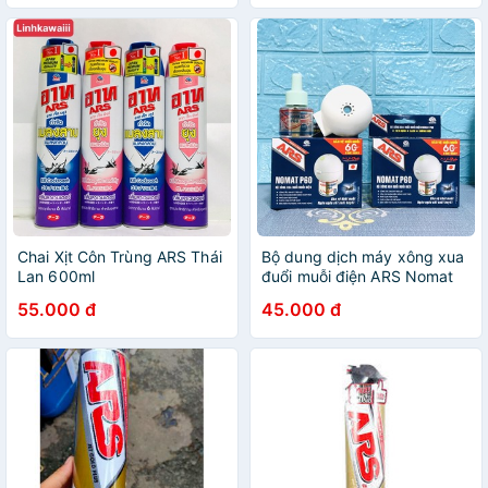
Chai Xịt Côn Trùng ARS Thái
Bộ dung dịch máy xông xua
Lan 600ml
đuổi muỗi điện ARS Nomat
P60 - Thương hiệu số 1 Nhật
55.000 đ
45.000 đ
Bản