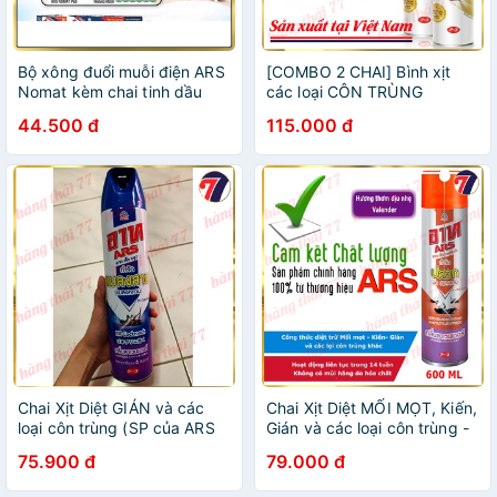
Bộ xông đuổi muỗi điện ARS
[COMBO 2 CHAI] Bình xịt
Nomat kèm chai tinh dầu
các loại CÔN TRÙNG
45ml - Thương hiệu số 1
[KHÔNG MÙI] ARS JET
44.500 đ
115.000 đ
Nhật Bản
GOLD S 600ml, Công nghệ
Thái Lan - Sản xuất tại Việt
Nam
Chai Xịt Diệt GIÁN và các
Chai Xịt Diệt MỐI MỌT, Kiến,
loại côn trùng (SP của ARS
Gián và các loại côn trùng -
Thái Lan) - Hương hoa Oải
ARS Nhập Khẩu 600ml. ARS
75.900 đ
79.000 đ
Hương. ARS JET BLUE1
JET TERMITE
LAVENDER 600ml