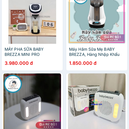
MÁY PHA SỮA BABY
Máy Hâm Sữa Mẹ BABY
BREZZA MINI PRO
BREZZA, Hàng Nhập Khẩu
Mỹ, Giấy Tờ, Tem Chống
3.980.000 đ
1.850.000 đ
Hàng Giả, Bảo Hành Điện Tử,
An Toàn, 2 Chế Độ Hâm Sữa