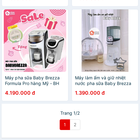
Nhất 2023 Hàng Chính Hãng
Máy pha sữa Baby Brezza
Máy làm ấm và giữ nhiệt
Formula Pro hàng Mỹ - BH
nước pha sữa Baby Brezza
12 THÁNG CHÍNH HÃNG hỗ
4.190.000 đ
1.390.000 đ
trợ kĩ thuật trọn đời
Trang 1/2
1
2