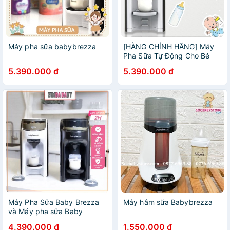
Máy pha sữa babybrezza
[HÀNG CHÍNH HÃNG] Máy
Pha Sữa Tự Động Cho Bé
Baby Brezza Formula Pro,
5.390.000 đ
5.390.000 đ
Máy Pha Sữa Thông Minh
Bảo Hành 12 Tháng
Máy Pha Sữa Baby Brezza
Máy hâm sữa Babybrezza
và Máy pha sữa Baby
brezza Mini Dòng Pro
4.390.000 đ
1.550.000 đ
Advanced Phiên Bản Mới