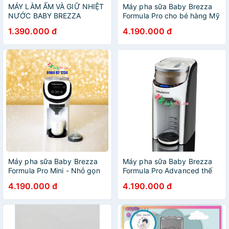
MÁY LÀM ẤM VÀ GIỮ NHIỆT
Máy pha sữa Baby Brezza
NƯỚC BABY BREZZA
Formula Pro cho bé hàng Mỹ
- BH 12 THÁNG CHÍNH
1.390.000 đ
4.190.000 đ
HÃNG hỗ trợ kĩ thuật trọn
đời
Máy pha sữa Baby Brezza
Máy pha sữa Baby Brezza
Formula Pro Mini - Nhỏ gọn
Formula Pro Advanced thế
tiện mang đi du lịch, bảo
hệ thứ 2
4.190.000 đ
4.190.000 đ
hành 12 tháng