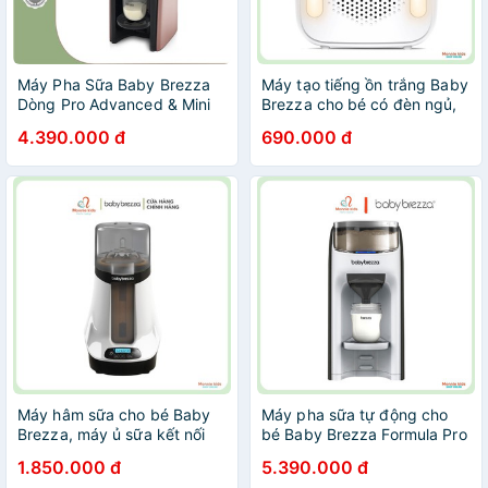
Máy Pha Sữa Baby Brezza
Máy tạo tiếng ồn trắng Baby
Dòng Pro Advanced & Mini
Brezza cho bé có đèn ngủ,
Mới Nhất 2023 Hàng Chính
máy tạo âm thanh ru ngủ -
4.390.000 đ
690.000 đ
Hãng - Bảo Hành Toàn Quốc
Monnie Kids
1 năm.
Máy hâm sữa cho bé Baby
Máy pha sữa tự động cho
Brezza, máy ủ sữa kết nối
bé Baby Brezza Formula Pro
bluetooth thông minh -
Advanced, máy pha sữa
1.850.000 đ
5.390.000 đ
Monnie Kids
thông minh Hoa Kỳ