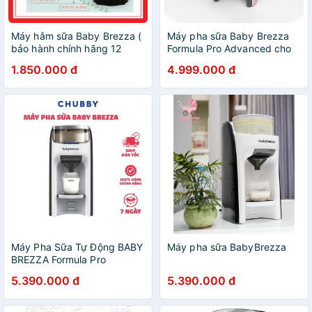
Máy hâm sữa Baby Brezza (
Máy pha sữa Baby Brezza
bảo hành chính hãng 12
Formula Pro Advanced cho
tháng)
bé hàng Mỹ Hàng chính
1.850.000 đ
4.999.000 đ
hãng
Máy Pha Sữa Tự Động BABY
Máy pha sữa BabyBrezza
BREZZA Formula Pro
Advanced Thiết Kế Hiện Đại,
5.390.000 đ
5.390.000 đ
Tiện Lợi, An Toàn