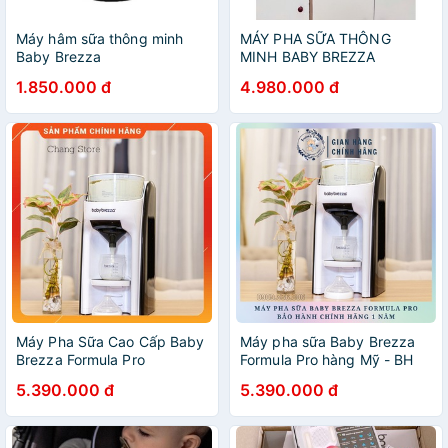
Máy hâm sữa thông minh
MÁY PHA SỮA THÔNG
Baby Brezza
MINH BABY BREZZA
1.850.000 đ
4.980.000 đ
Máy Pha Sữa Cao Cấp Baby
Máy pha sữa Baby Brezza
Brezza Formula Pro
Formula Pro hàng Mỹ - BH
Advanced
12 THÁNG CHÍNH HÃNG hỗ
5.390.000 đ
5.390.000 đ
trợ kĩ thuật trọn đời