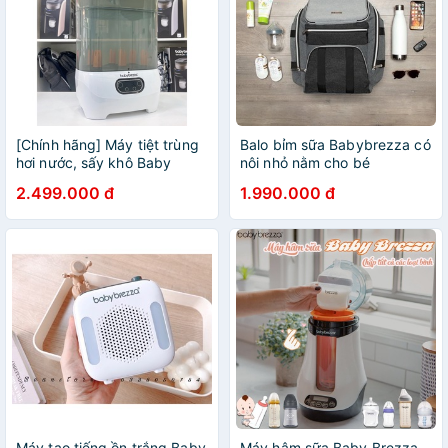
[Chính hãng] Máy tiệt trùng
Balo bỉm sữa Babybrezza có
hơi nước, sấy khô Baby
nôi nhỏ nằm cho bé
Brezza
2.499.000 đ
1.990.000 đ
Máy tạo tiếng ồn trắng Baby
Máy hâm sữa Baby Brezza