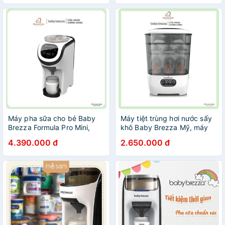
Máy pha sữa cho bé Baby
Máy tiệt trùng hơi nước sấy
Brezza Formula Pro Mini,
khô Baby Brezza Mỹ, máy
máy pha sữa tự động -
tiệt trùng bình sữa cho bé -
4.390.000 đ
2.650.000 đ
Monnie Kids
Monnie Kids