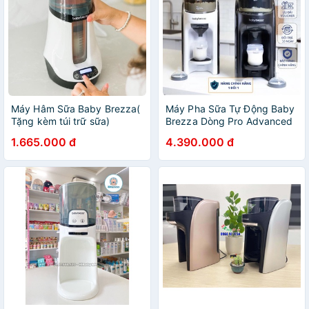
Máy Hâm Sữa Baby Brezza(
Máy Pha Sữa Tự Động Baby
Tặng kèm túi trữ sữa)
Brezza Dòng Pro Advanced
Và Máy Pha Sữa Baby
1.665.000 đ
4.390.000 đ
Brezza Mini Phiên Bản Mới
Nhất 2023 Bảo Hành 1 Năm