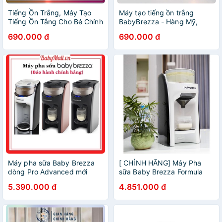
Tiếng Ồn Trắng, Máy Tạo
Máy tạo tiếng ồn trắng
Tiếng Ồn Tắng Cho Bé Chính
BabyBrezza - Hàng Mỹ,
Hãng Baby Brezza Từ Mỹ,
giúp bé ngủ ngon, ngủ sâu
690.000 đ
690.000 đ
Bảo Hành 12 Tháng Giúp Bé
giấc, 18 âm thanh cho bé,
Ngủ Ngon
tích hợp đèn ngủ
Máy pha sữa Baby Brezza
[ CHÍNH HÃNG] Máy Pha
dòng Pro Advanced mới
sữa Baby Brezza Formula
nhất (hình thật)
advanced
5.390.000 đ
4.851.000 đ