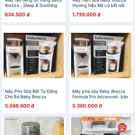
Brezza - Sleep & Soothing
thương hiệu Mỹ có kết nối
giúp bé ngủ ngon giấc
Bluetooth, điều khiển bằng
634.500 đ
1.739.000 đ
App
Máy Pha Sữa Bột Tự Động
Máy pha sữa Baby Brezza
Cho Bé Baby Brezza
Formula Pro Advanced- bản
Formula Pro Thương Hiệu Mỹ
mới nhất 2019
5.066.600 đ
5.390.000 đ