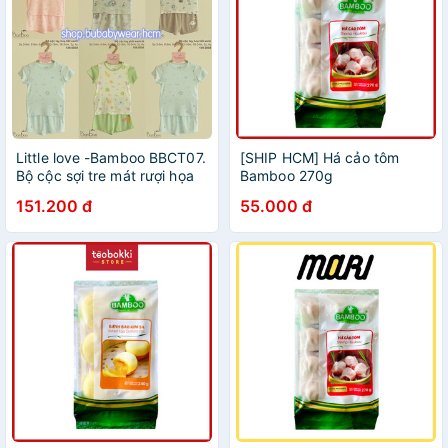
Little love -Bamboo BBCT07.
[SHIP HCM] Há cảo tôm
Bộ cộc sợi tre mát rượi họa
Bamboo 270g
tiết phối màu
151.200 đ
55.000 đ