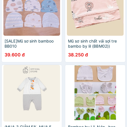
[SALE]Mũ sơ sinh bamboo
Mũ sơ sinh chất vải sợi tre
BB010
bambo by lil (BBM02))
39.600 đ
38.250 đ
(MUA 3 GIẢM 5%, MUA 5
Bamboo by Lil. Nón , bao