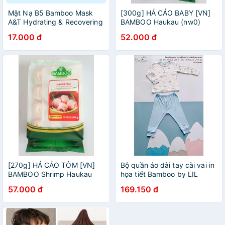
Mặt Nạ B5 Bamboo Mask
[300g] HÁ CẢO BABY [VN]
A&T Hydrating & Recovering
BAMBOO Haukau (nw0)
Cấp Ẩm Phục Hồi Da
17.000 đ
52.000 đ
[270g] HÁ CẢO TÔM [VN]
Bộ quần áo dài tay cài vai in
BAMBOO Shrimp Haukau
họa tiết Bamboo by LIL
(nw5)
(BBDT13)
57.000 đ
169.150 đ