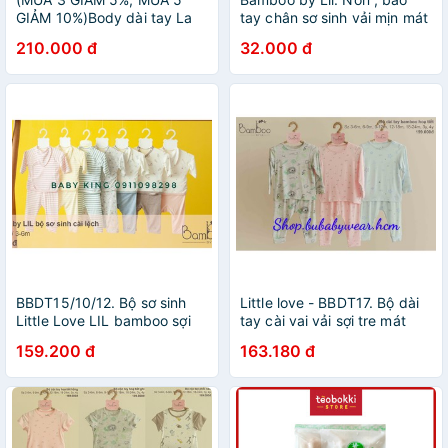
GIẢM 10%)Body dài tay La
tay chân sơ sinh vải mịn mát
Pomme Thỏ Bunny - Trắng
210.000 đ
32.000 đ
Ghi
BBDT15/10/12. Bộ sơ sinh
Little love - BBDT17. Bộ dài
Little Love LIL bamboo sợi
tay cài vai vải sợi tre mát
tre cài chéo siêu mềm kèm
mịn
159.200 đ
163.180 đ
yếm