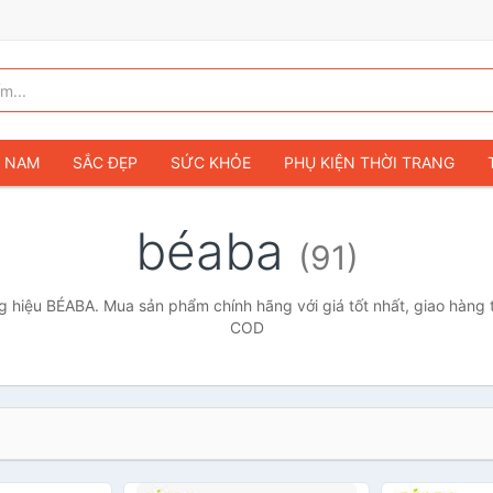
G NAM
SẮC ĐẸP
SỨC KHỎE
PHỤ KIỆN THỜI TRANG
TÚI VÍ NỮ
GIÀY DÉP NỮ
TÚI VÍ NAM
ĐỒNG HỒ
T
béaba
(91)
G TRẺ EM & TRẺ SƠ SINH
GAMING & CONSOLE
CAMERAS 
SỞ THÍCH & SƯU TẦM
Ô TÔ
MÔ TÔ, XE MÁY
SÁCH & T
 hiệu BÉABA. Mua sản phẩm chính hãng với giá tốt nhất, giao hàng t
COD