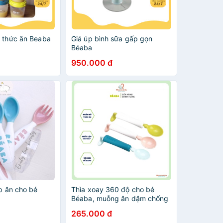
a thức ăn Beaba
Giá úp bình sữa gấp gọn
Béaba
950.000 đ
ập ăn cho bé
Thìa xoay 360 độ cho bé
Béaba, muỗng ăn dặm chống
đổ cao cấp cho trẻ - Monnie
265.000 đ
Kids