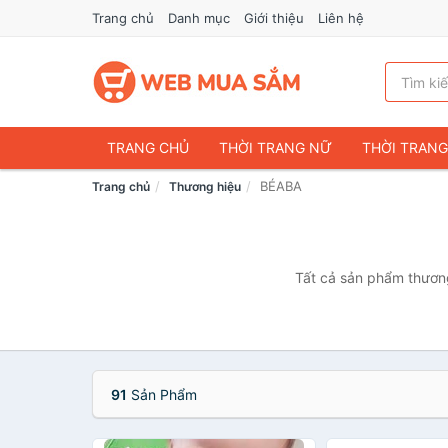
Trang chủ
Danh mục
Giới thiệu
Liên hệ
TRANG CHỦ
THỜI TRANG NỮ
THỜI TRAN
BÉABA
Trang chủ
Thương hiệu
ĐIỆN THOẠI & PHỤ KIỆN
DU LỊCH & HÀNH LÝ
CHĂM SÓC THÚ CƯNG
MẸ & BÉ
THỜI TRAN
THỂ THAO & DÃ NGOẠI
VĂN PHÒNG PHẨM
Tất cả sản phẩm thương
VOUCHER & DỊCH VỤ
91
Sản Phẩm