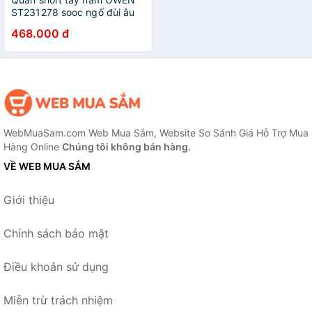
ST231278 sooc ngố đùi âu
màu xanh chất vải polyester
468.000 đ
cao cấp mềm mát dáng slim
fit ôm vừa ôm vừa
WebMuaSam.com Web Mua Sắm, Website So Sánh Giá Hỗ Trợ Mua
Hàng Online
Chúng tôi không bán hàng.
VỀ WEB MUA SẮM
Giới thiệu
Chính sách bảo mật
Điều khoản sử dụng
Miễn trừ trách nhiệm