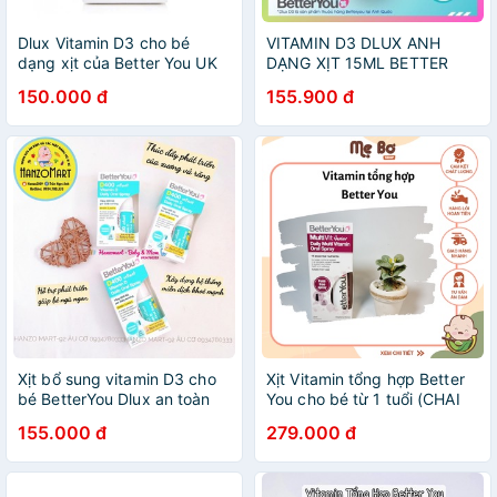
Dlux Vitamin D3 cho bé
VITAMIN D3 DLUX ANH
dạng xịt của Better You UK
DẠNG XỊT 15ML BETTER
YOU
150.000 đ
155.900 đ
Xịt bổ sung vitamin D3 cho
Xịt Vitamin tổng hợp Better
bé BetterYou Dlux an toàn
You cho bé từ 1 tuổi (CHAI
tiện lợi bé dễ hấp thụ (CHAI
TÍM)
155.000 đ
279.000 đ
XANH)