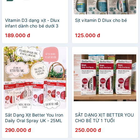
Vitamin D3 dạng xịt - Dlux
Sịt vitamin D Dlux cho bé
infant dành cho bé dưới 3
tuổi (400iu)
189.000 đ
125.000 đ
Sắt Dạng Xịt Better You Iron
SẮT DẠNG XỊT BETTER YOU
Daily Oral Spray UK - 25ML
CHO BÉ TỪ 1 TUỔI
- Cho bé từ 1 tuổi đến người
290.000 đ
250.000 đ
lớn