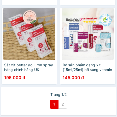
Sắt xịt better you Iron spray
Bộ sản phẩm dạng xịt
hàng chính hãng UK
(15ml/25ml) bổ sung vitamin
D, sắt, D3K2, vitamin tổng
195.000 đ
145.000 đ
hợp Better You Daily Oral
Spray, UK
Trang 1/2
1
2