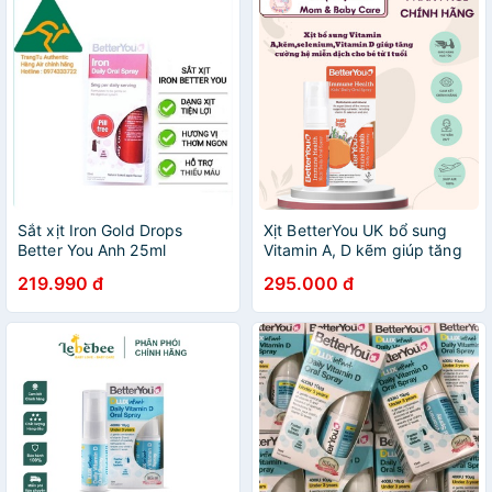
Sắt xịt Iron Gold Drops
Xịt BetterYou UK bổ sung
Better You Anh 25ml
Vitamin A, D kẽm giúp tăng
cường hệ miễn dịch bé từ 1
219.990 đ
295.000 đ
tuổi (25ml) - Better You
Immune Health