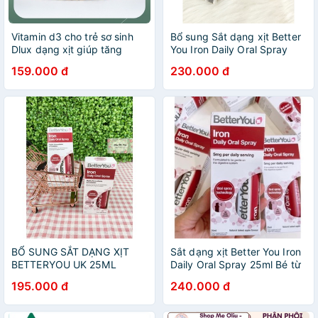
Vitamin d3 cho trẻ sơ sinh
Bổ sung Sắt dạng xịt Better
Dlux dạng xịt giúp tăng
You Iron Daily Oral Spray
chiều cao chính hãng 70816
25ml Cho Bé từ 1 tuổi
159.000 đ
230.000 đ
BỔ SUNG SẮT DẠNG XỊT
Sắt dạng xịt Better You Iron
BETTERYOU UK 25ML
Daily Oral Spray 25ml Bé từ
1 tuổi của Anh, bổ sung sắt
195.000 đ
240.000 đ
cho bé