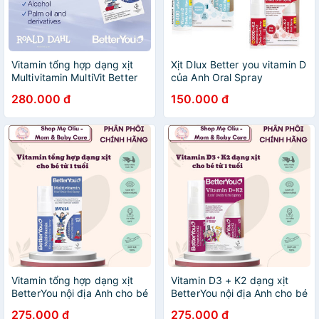
Vitamin tổng hợp dạng xịt
Xịt Dlux Better you vitamin D
Multivitamin MultiVit Better
của Anh Oral Spray
You của Anh cho bé từ 1 tuổi
280.000 đ
150.000 đ
trở lên Oral Spray
Vitamin tổng hợp dạng xịt
Vitamin D3 + K2 dạng xịt
BetterYou nội địa Anh cho bé
BetterYou nội địa Anh cho bé
từ 1 tuổi - Multivitamin Kids'
từ 1 tuổi - Vitamin D3 + K2
275.000 đ
275.000 đ
Oral Spray 25ml
((MK-7) Kids' Oral Spray