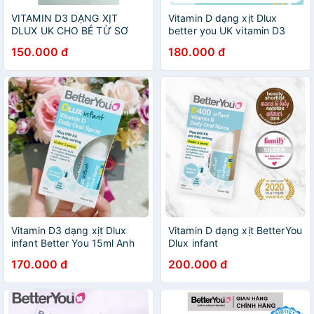
VITAMIN D3 DẠNG XỊT
Vitamin D dạng xịt Dlux
DLUX UK CHO BÉ TỪ SƠ
better you UK vitamin D3
SINH
150.000 đ
180.000 đ
Vitamin D3 dạng xịt Dlux
Vitamin D dạng xịt BetterYou
infant Better You 15ml Anh
Dlux infant
Quốc giúp phát triển hệ
170.000 đ
200.000 đ
xương răng khoẻ mạnh