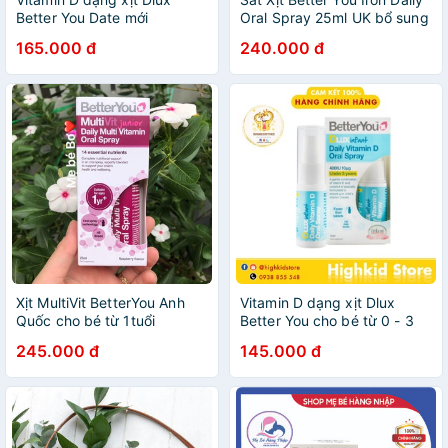
Better You Date mới
Oral Spray 25ml UK bổ sung
sắt giúp bé ăn ngon, ngủ
165.000 đ
240.000 đ
sâu,tăng sức đề kháng-
Hoàng Yến Pharma
Xịt MultiVit BetterYou Anh
Vitamin D dạng xịt Dlux
Quốc cho bé từ 1tuổi
Better You cho bé từ 0 - 3
tuổi
245.000 đ
145.000 đ