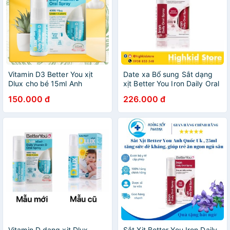
Vitamin D3 Better You xịt
Date xa Bổ sung Sắt dạng
Dlux cho bé 15ml Anh
xịt Better You Iron Daily Oral
Spray 25ml / Bé từ 1 tuổi
150.000 đ
226.000 đ
Vitamin D dạng xịt Dlux
Sắt Xịt Better You Iron Daily