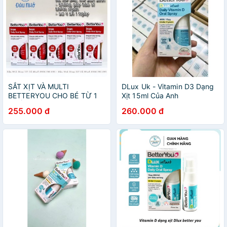
SẮT XỊT VÀ MULTI
DLux Uk - Vitamin D3 Dạng
BETTERYOU CHO BÉ TỪ 1
Xịt 15ml Của Anh
TUỔI 25ml
255.000 đ
260.000 đ