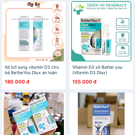
Xịt bổ sung vitamin D3 cho
VItamin D3 xịt Better you
bé BetterYou Dlux an toàn
(Vitamin D3 Dlux)
tiện lợi bé dễ hấp thụ (CHAI
180.000 đ
155.000 đ
XANH)