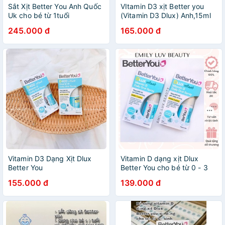
Sắt Xịt Better You Anh Quốc
VItamin D3 xịt Better you
Uk cho bé từ 1tuổi
(Vitamin D3 Dlux) Anh,15ml
giúp phát triển xương răng,
245.000 đ
165.000 đ
tăng đề kháng cho bé-
Hoàng Yến Pharma
Vitamin D3 Dạng Xịt Dlux
Vitamin D dạng xịt Dlux
Better You
Better You cho bé từ 0 - 3
tuổi
155.000 đ
139.000 đ