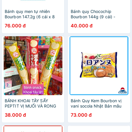
Bánh quy men tự nhiên
Bánh quy Chocochip
Bourbon 147.2g (6 cái x 8
Bourbon 144g (9 cái) -
gói) - Hachi Hachi Japan
Hachi Hachi Japan Shop
76.000 đ
40.000 đ
Shop
BÁNH KHOAI TÂY SẤY
Bánh Quy Kem Bourbon vị
PEPTIT VỊ MUỐI VÀ RONG
vani socola Nhật Bản mẫu
BIỂN NHẬT BẢN
mới 18c/bịch T2/24
38.000 đ
73.000 đ