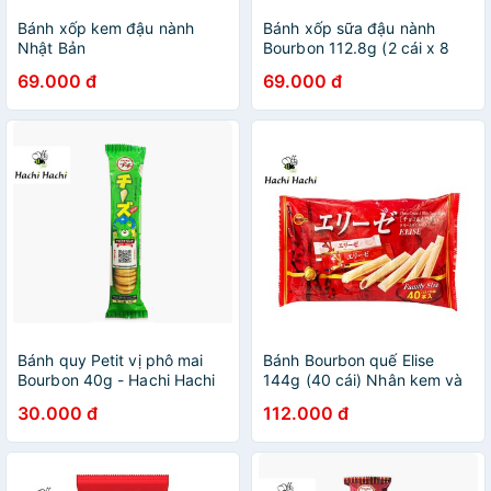
Bánh xốp kem đậu nành
Bánh xốp sữa đậu nành
Nhật Bản
Bourbon 112.8g (2 cái x 8
gói) - Hachi Hachi Japan
69.000 đ
69.000 đ
Shop
Bánh quy Petit vị phô mai
Bánh Bourbon quế Elise
Bourbon 40g - Hachi Hachi
144g (40 cái) Nhân kem và
Japan Shop
socola - Hachi Hachi Japan
30.000 đ
112.000 đ
Shop