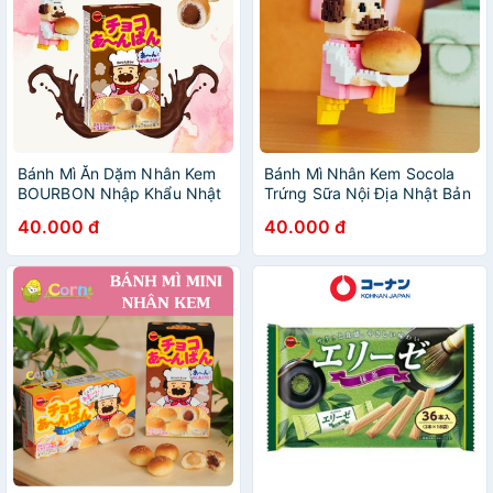
Bánh Mì Ăn Dặm Nhân Kem
Bánh Mì Nhân Kem Socola
BOURBON Nhập Khẩu Nhật
Trứng Sữa Nội Địa Nhật Bản
Bản Dành Cho Bé Yêu Ăn
BOURBON Cho Bé Yêu Ăn
40.000 đ
40.000 đ
Dặm Từ 12 Tháng Tuổi
Dặm