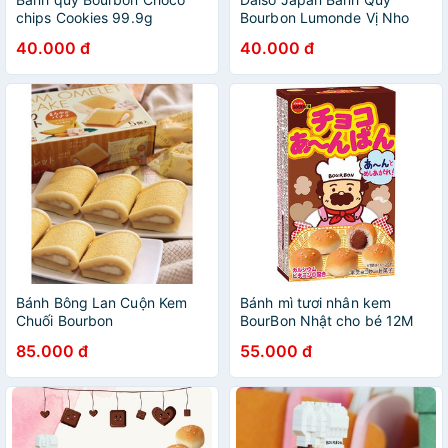
chips Cookies 99.9g
Bourbon Lumonde Vị Nho
88G
40.000 đ
40.000 đ
Bánh Bông Lan Cuộn Kem
Bánh mì tươi nhân kem
Chuối Bourbon
BourBon Nhật cho bé 12M
(Date 9/2023 )
85.000 đ
55.000 đ