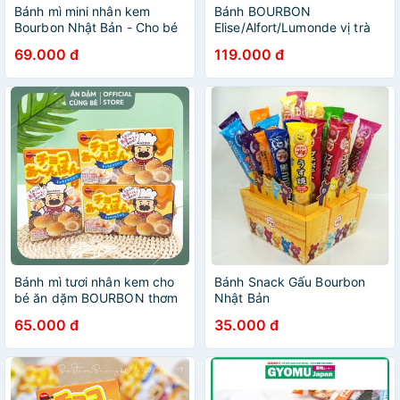
Bánh mì mini nhân kem
Bánh BOURBON
Bourbon Nhật Bản - Cho bé
Elise/Alfort/Lumonde vị trà
12m+
xanh
69.000 đ
119.000 đ
Bánh mì tươi nhân kem cho
Bánh Snack Gấu Bourbon
bé ăn dặm BOURBON thơm
Nhật Bản
ngon Nhật Bản chính hãng
65.000 đ
35.000 đ
49013