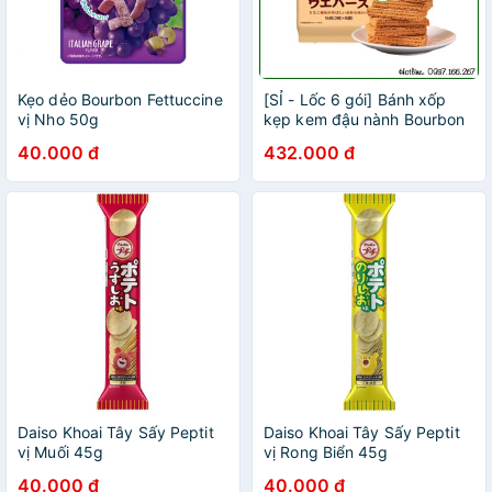
Kẹo dẻo Bourbon Fettuccine
[SỈ - Lốc 6 gói] Bánh xốp
vị Nho 50g
kẹp kem đậu nành Bourbon
Nhật Bản, ăn vặt ngon rẻ
40.000 đ
432.000 đ
Daiso Khoai Tây Sấy Peptit
Daiso Khoai Tây Sấy Peptit
vị Muối 45g
vị Rong Biển 45g
40.000 đ
40.000 đ