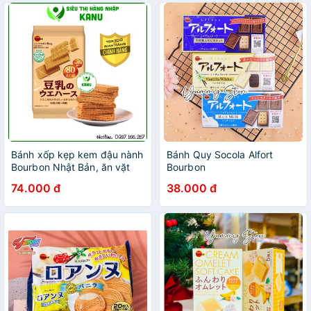
Bánh xốp kẹp kem đậu nành
Bánh Quy Socola Alfort
Bourbon Nhật Bản, ăn vặt
Bourbon
ngon rẻ
74.000 đ
38.000 đ