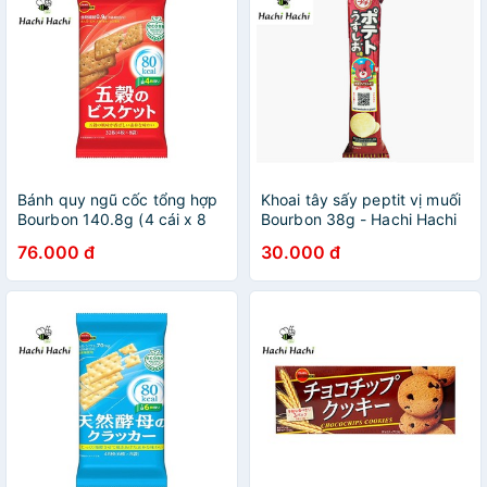
Bánh quy ngũ cốc tổng hợp
Khoai tây sấy peptit vị muối
Bourbon 140.8g (4 cái x 8
Bourbon 38g - Hachi Hachi
gói) - Hachi Hachi Japan
Japan Shop
76.000 đ
30.000 đ
Shop