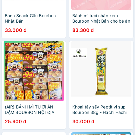
Bánh Snack Gấu Bourbon
Bánh mì tươi nhân kem
Nhật Bản
Bourbon Nhật Bản cho bé ăn
dặm từ 1 tuổi. Date 11/2023
33.000 đ
83.300 đ
- Sweet Baby House
(AIR) BÁNH MÌ TƯƠI ĂN
Khoai tây sấy Peptit vị súp
DẶM BOURBON NỘI ĐỊA
Bourbon 38g - Hachi Hachi
NHẬT CHO BÉ
Japan Shop
25.900 đ
30.000 đ