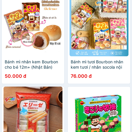
Bánh mì nhân kem Bourbon
Bánh mì tươi Bourbon nhân
cho bé 12m+ (Nhật Bản)
kem tươi / nhân socola nội
địa Nhật Bản cho bé ăn dặm
50.000 đ
76.000 đ
từ 12m+ 42gr