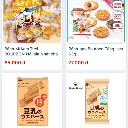
Bánh Mì Kem Tươi
Bánh gạo Bourbon Tổng Hợp
BOURBON Nội địa Nhật cho
63g
bé 10M+ [ AIR đủ bill - BW
85.000 đ
77.000 đ
Store ]