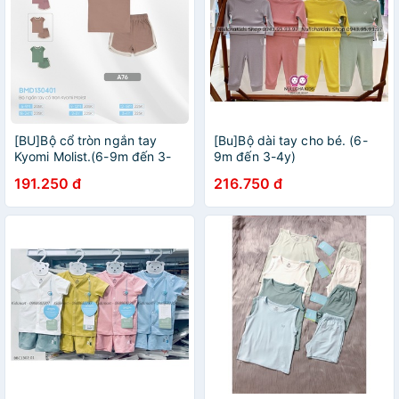
[BU]Bộ cổ tròn ngắn tay
[Bu]Bộ dài tay cho bé. (6-
Kyomi Molist.(6-9m đến 3-
9m đến 3-4y)
4y)
191.250 đ
216.750 đ