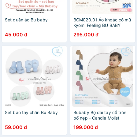
Set quần áo Bu baby
BCM020.01 Áo khoác có mũ
Kyomi Feeling BU BABY
45.000 đ
295.000 đ
Set bao tay chân Bu Baby
Bubaby Bộ dài tay cổ tròn
bổ nẹp - Candie Molist
BMD1104BN (các mom chọn
59.000 đ
199.000 đ
màu vui lòng inb ạ)