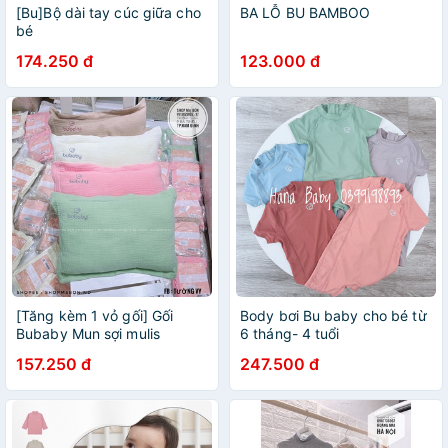
[Bu]Bộ dài tay cúc giữa cho
BA LỖ BU BAMBOO
bé
174.250 đ
123.000 đ
[Tăng kèm 1 vỏ gối] Gối
Body bơi Bu baby cho bé từ
Bubaby Mun sợi mulis
6 tháng- 4 tuổi
157.250 đ
247.500 đ