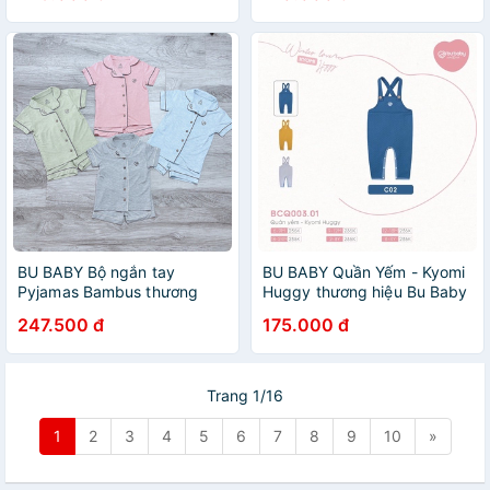
BU BABY Bộ ngắn tay
BU BABY Quần Yếm - Kyomi
Pyjamas Bambus thương
Huggy thương hiệu Bu Baby
hiệu Bu Baby cho bé
cho bé
247.500 đ
175.000 đ
Trang 1/16
1
2
3
4
5
6
7
8
9
10
»