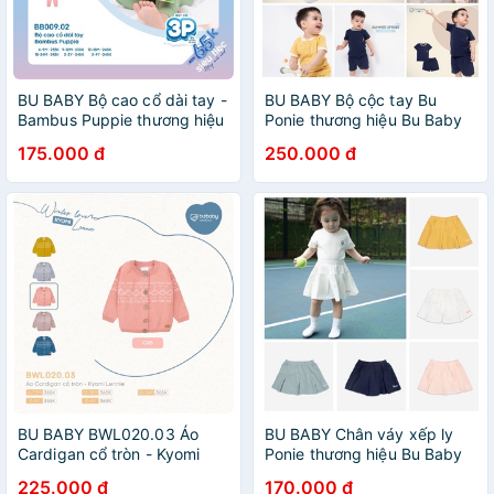
BU BABY Bộ cao cổ dài tay -
BU BABY Bộ cộc tay Bu
Bambus Puppie thương hiệu
Ponie thương hiệu Bu Baby
Bu Baby cho bé
cho bé
175.000 đ
250.000 đ
BU BABY BWL020.03 Áo
BU BABY Chân váy xếp ly
Cardigan cổ tròn - Kyomi
Ponie thương hiệu Bu Baby
Lennie thương hiệu Bu Baby
cho bé gái
225.000 đ
170.000 đ
cho bé