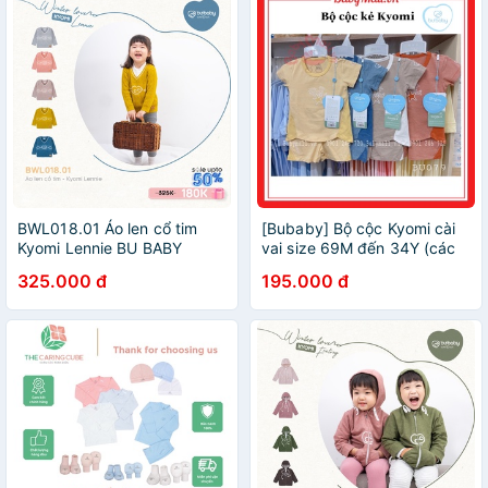
BWL018.01 Áo len cổ tim
[Bubaby] Bộ cộc Kyomi cài
Kyomi Lennie BU BABY
vai size 69M đến 34Y (các
mom chọn màu vui lòng inb
325.000 đ
195.000 đ
ạ)