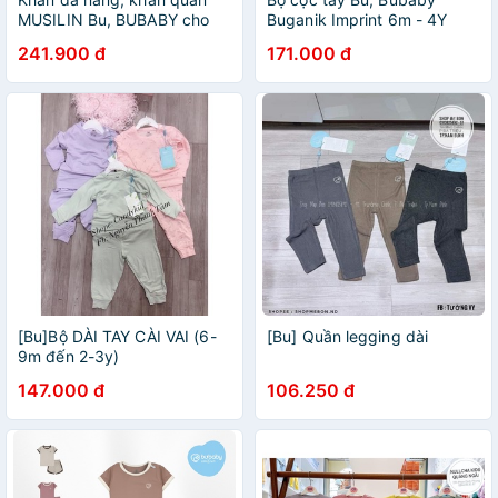
MUSILIN Bu, BUBABY cho
Buganik Imprint 6m - 4Y
bé
241.900 đ
171.000 đ
[Bu]Bộ DÀI TAY CÀI VAI (6-
[Bu] Quần legging dài
9m đến 2-3y)
147.000 đ
106.250 đ