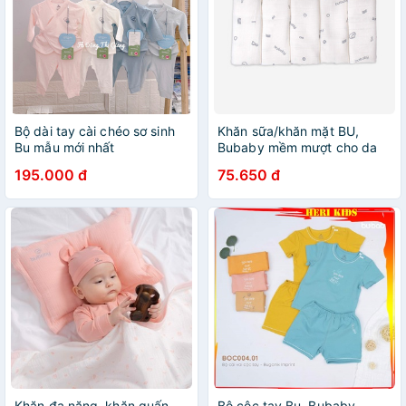
Bộ dài tay cài chéo sơ sinh
Khăn sữa/khăn mặt BU,
Bu mẫu mới nhất
Bubaby mềm mượt cho da
nhạy cảm của bé
195.000 đ
75.650 đ
Khăn đa năng, khăn quấn
Bộ cộc tay Bu, Bubaby