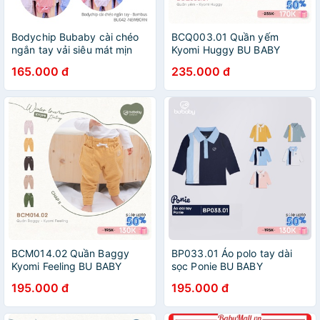
Bodychip Bubaby cài chéo
BCQ003.01 Quần yếm
ngắn tay vải siêu mát mịn
Kyomi Huggy BU BABY
size 3-5kg BU042
165.000 đ
235.000 đ
BCM014.02 Quần Baggy
BP033.01 Áo polo tay dài
Kyomi Feeling BU BABY
sọc Ponie BU BABY
195.000 đ
195.000 đ