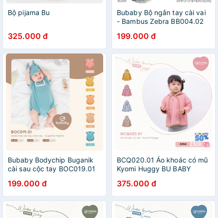
Bộ pijama Bu
Bubaby Bộ ngắn tay cài vai
- Bambus Zebra BB004.02
(các mom chọn màu vui lòng
325.000 đ
199.000 đ
inb ạ)
Bubaby Bodychip Buganik
BCQ020.01 Áo khoác có mũ
cài sau cộc tay BOC019.01
Kyomi Huggy BU BABY
199.000 đ
375.000 đ