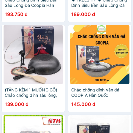
Sâu Lòng Đá Coopia Hàn
Dính Siêu Bền Sâu Lòng Đá
Quốc có nắp kính size
Coopia korea có nắp đậy
193.750 đ
189.000 đ
32cm/30cm (Tặng Thìa Gỗ) .
kính size 32cm ThinkSky
.
(TẶNG KÈM 1 MUỐNG GỖ)
Chảo chống dính vân đá
Chảo chống dính sâu lòng,
COOPIA Hàn Quốc
chảo vân đá Coopia Hàn
139.000 đ
145.000 đ
Quốc 32-33cm có nắp kính,
dùng được các loại bếp