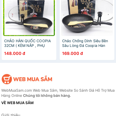
CHẢO HÀN QUỐC COOPIA
Chảo Chống Dính Siêu Bền
32CM ( KÈM NẮP , PHỤ
Sâu Lòng Đá Coopia Hàn
KIỆN )
Quốc Có Nắp Kính Size
148.000 đ
169.000 đ
32cm + Tặng Thìa Gỗ.
WebMuaSam.com Web Mua Sắm, Website So Sánh Giá Hỗ Trợ Mua
Hàng Online
Chúng tôi không bán hàng.
VỀ WEB MUA SẮM
Giới thiệu