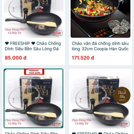
❤ FREESHIP ❤ Chảo Chống
Chảo vân đá chống dính sâu
Dính Siêu Bền Sâu Lòng Đá
lòng 32cm Coopia Hàn Quốc
Coopia Hàn Quốc có nắp
kèm nắp đậy
85.000 đ
171.520 đ
kính size 32cm/30cm (Tặng
Thìa Gỗ )
Chảo Chống Dính Siêu Bền
❤ FREESHIP ❤ Chảo Chống