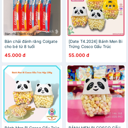
Bàn chải đánh răng Colgate
[Date T4.2024] Bánh Men Bi
cho bé từ 8 tuổi
Trứng Cosco Gấu Trúc
Panda - Hổ Vàng Hộp 100g
45.000 đ
55.000 đ
Bánh Men Bi Cosco Gấu Trúc
BÁNH MEN BI COSCO GẤU