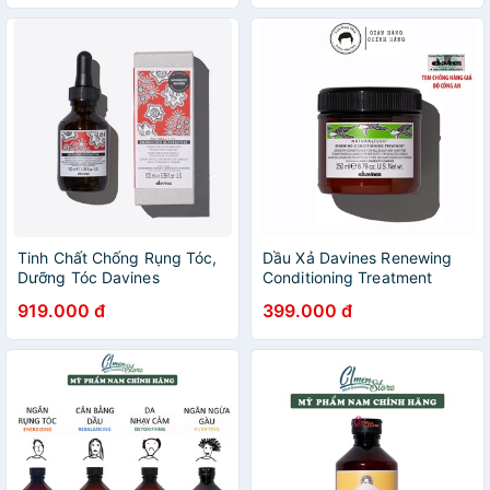
Tinh Chất Chống Rụng Tóc,
Dầu Xả Davines Renewing
Dưỡng Tóc Davines
Conditioning Treatment
Energizing Superactive
Chính Hãng 250ml
919.000 đ
399.000 đ
Chính Hãng – 100ml