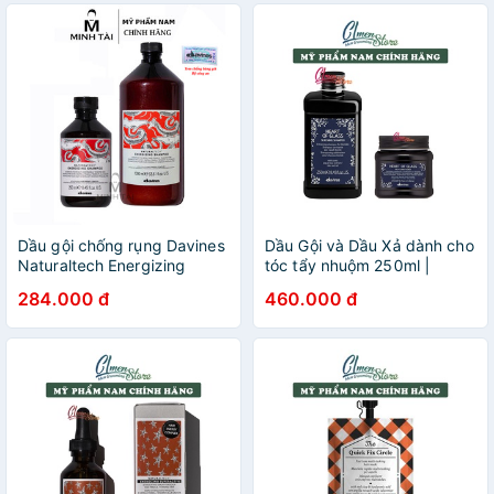
Dầu gội chống rụng Davines
Dầu Gội và Dầu Xả dành cho
Naturaltech Energizing
tóc tẩy nhuộm 250ml |
Shampoo - Hàng chính hãng
Davines Heart Of Glass
284.000 đ
460.000 đ
có tem vỡ và tem phụ tiếng
Shampoo | Davines Heart Of
việt
Glass Conditioner