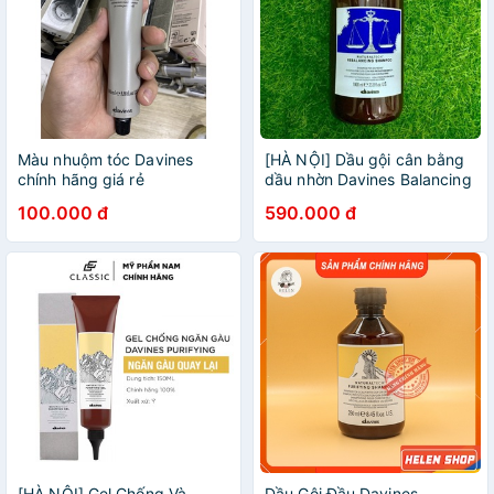
Màu nhuộm tóc Davines
[HÀ NỘI] Dầu gội cân bằng
chính hãng giá rẻ
dầu nhờn Davines Balancing
1000ml (ITALY)
100.000 đ
590.000 đ
[HÀ NỘI] Gel Chống Và
Dầu Gội Đầu Davines