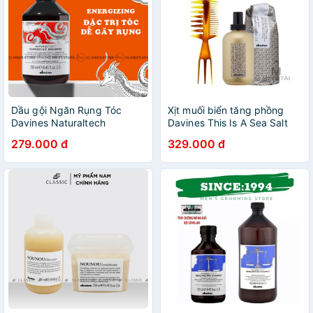
Dầu gội Ngăn Rụng Tóc
Xịt muối biển tăng phồng
Davines Naturaltech
Davines This Is A Sea Salt
ENERGIZING 250ml
Spray 250ml - Hàng chính
279.000 đ
329.000 đ
hãng có tem vỡ và tem phụ
tiếng việt