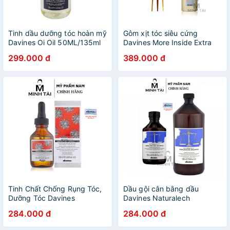
Tinh dầu dưỡng tóc hoàn mỹ
Gôm xịt tóc siêu cứng
Davines Oi Oil 50ML/135ml
Davines More Inside Extra
Strong Hairspray 400ml -
299.000 đ
389.000 đ
Hàng chính hãng
Tinh Chất Chống Rụng Tóc,
Dầu gội cân bằng dầu
Dưỡng Tóc Davines
Davines Naturalech
Energizing Superactive
Rebalancing Shampoo -
284.000 đ
284.000 đ
100ml - Hàng chính hãng có
Hàng chính hãng có tem vỡ
tem vỡ tem phụ tiếng việt
và tem phụ tiếng việt