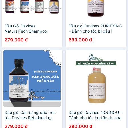
Dầu Gội Davines
Dầu gội Davines PURIFYING
NaturalTech Shampoo
– Dành cho tóc bị gàu |
250ml (Ngăn Rụng - Ngăn
1000ml
279.000 đ
699.000 đ
Gàu - Cân Bằng Dầu - Giải
Độc)
Dầu gội Cân bằng dầu trên
Dầu gội Davines NOUNOU –
tóc Davines Rebalancing
Dành cho tóc hư tổn do hóa
250ml
chất
279.000 đ
280.000 đ