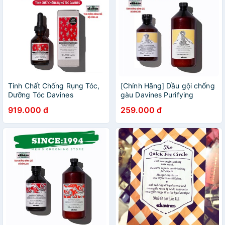
Tinh Chất Chống Rụng Tóc,
[Chính Hãng] Dầu gội chống
Dưỡng Tóc Davines
gàu Davines Purifying
Energizing Superactive
Shampoo 250ml
919.000 đ
259.000 đ
Chính Hãng – 100ml