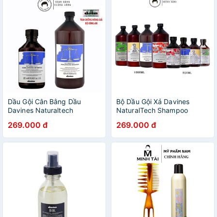
Dầu Gội Cân Bằng Dầu
Bộ Dầu Gội Xả Davines
Davines Naturaltech
NaturalTech Shampoo
Rebalancing Shampoo Chính
250ml/1000ml
269.000 đ
269.000 đ
Hãng 250ml