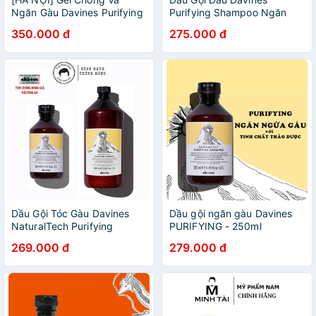
Ngăn Gàu Davines Purifying
Purifying Shampoo Ngăn
150ml
Gàu Hiệu Quả Với Tinh Chất
350.000 đ
275.000 đ
Thảo Dược
Dầu Gội Tóc Gàu Davines
Dầu gội ngăn gàu Davines
NaturalTech Purifying
PURIFYING - 250ml
Shampoo
269.000 đ
279.000 đ