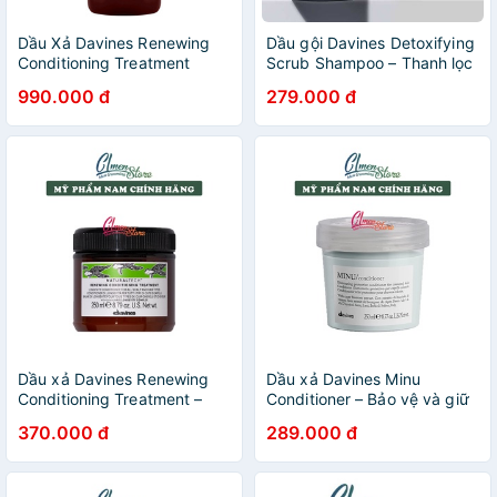
Dầu Xả Davines Renewing
Dầu gội Davines Detoxifying
Conditioning Treatment
Scrub Shampoo – Thanh lọc
Chính Hãng - 1000ml
giải độc cho tóc và da đầu
990.000 đ
279.000 đ
250ml
Dầu xả Davines Renewing
Dầu xả Davines Minu
Conditioning Treatment –
Conditioner – Bảo vệ và giữ
Chống lão hóa cho tóc |
màu cho mái tóc nhuộm
370.000 đ
289.000 đ
250ml