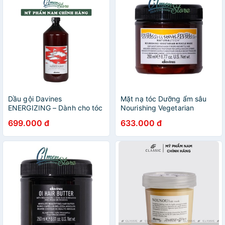
Dầu gội Davines
Mặt nạ tóc Dưỡng ẩm sâu
ENERGIZING – Dành cho tóc
Nourishing Vegetarian
dễ gãy rụng | 1000ml
Miracle Mask - 250ml
699.000 đ
633.000 đ