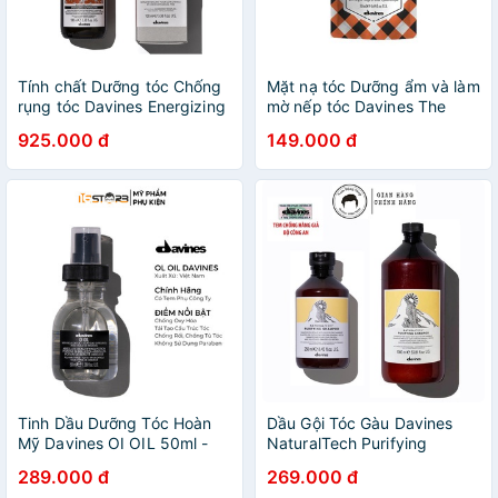
Tính chất Dưỡng tóc Chống
Mặt nạ tóc Dưỡng ẩm và làm
rụng tóc Davines Energizing
mờ nếp tóc Davines The
Superactive - 100ml
Quick Fix Circle - 50ml
925.000 đ
149.000 đ
Tinh Dầu Dưỡng Tóc Hoàn
Dầu Gội Tóc Gàu Davines
Mỹ Davines OI OIL 50ml -
NaturalTech Purifying
Nhập Khẩu Ý
Shampoo
289.000 đ
269.000 đ