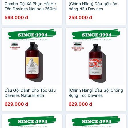
Combo Gội Xả Phục Hồi Hư
[Chính Hãng] Dầu gội cân
Tổn Davines Nounou 250ml
bằng dầu Davines
Rebalancing Shampoo
569.000 đ
259.000 đ
250ml
Dầu Gội Dành Cho Tóc Gàu
[Chính Hãng] Dầu Gội Chống
Davines NaturalTech
Rụng Tóc Davines
Purifying Shampoo Chính
Naturaltech Energizing
629.000 đ
629.000 đ
Hãng - 1000ml
Shampoo Chính Hãng -
1000ml