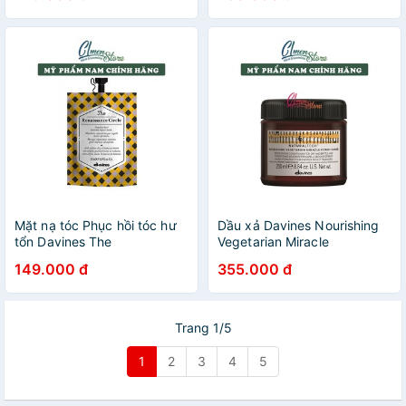
Mặt nạ tóc Phục hồi tóc hư
Dầu xả Davines Nourishing
tổn Davines The
Vegetarian Miracle
Renaissance Circle - 50ml
Conditioner – 250ml
149.000 đ
355.000 đ
Trang 1/5
1
2
3
4
5