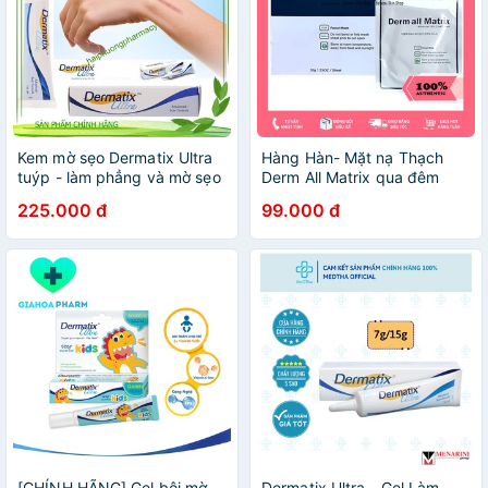
Kem mờ sẹo Dermatix Ultra
Hàng Hàn- Mặt nạ Thạch
tuýp - làm phẳng và mờ sẹo
Derm All Matrix qua đêm
lồi, sẹo thâm, sẹo phì đại,
căng bóng, tái tạo làn da với
225.000 đ
99.000 đ
nám rạn da
Collagen
[CHÍNH HÃNG] Gel bôi mờ
Dermatix Ultra - Gel Làm