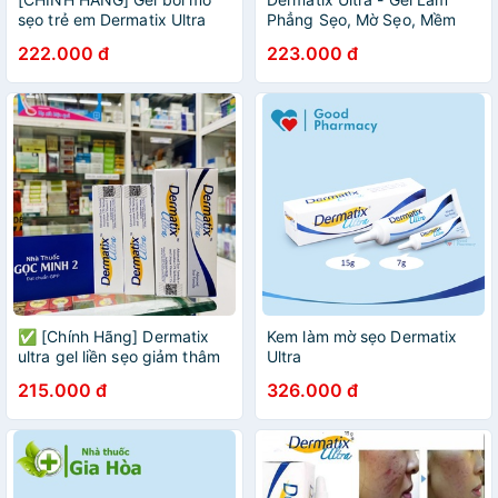
sẹo trẻ em Dermatix Ultra
Phẳng Sẹo, Mờ Sẹo, Mềm
Scar Care for Kids chuyên
Sẹo, Sẹo Thâm, Sẹo Lồi, Sẹo
222.000 đ
223.000 đ
biệt cho bé trên 3 tháng tuổi
Mổ (Tuýp 7g/15g) [Chính
[kid, kem sẹo]
Hãng]
✅ [Chính Hãng] Dermatix
Kem làm mờ sẹo Dermatix
ultra gel liền sẹo giảm thâm
Ultra
215.000 đ
326.000 đ