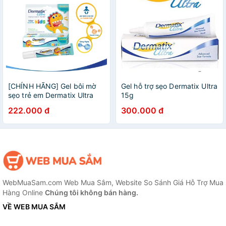
[CHÍNH HÃNG] Gel bôi mờ
Gel hỗ trợ sẹo Dermatix Ultra
sẹo trẻ em Dermatix Ultra
15g
Scar Care for Kids an toàn,
222.000 đ
300.000 đ
chuyên biệt cho bé trên 3
tháng tuổi [kid]
WebMuaSam.com Web Mua Sắm, Website So Sánh Giá Hỗ Trợ Mua
Hàng Online
Chúng tôi không bán hàng.
VỀ WEB MUA SẮM