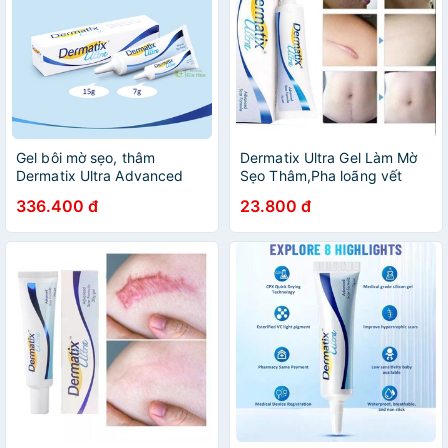
Gel bôi mờ sẹo, thâm
Dermatix Ultra Gel Làm Mờ
Dermatix Ultra Advanced
Sẹo Thâm,Pha loãng vết
Scar Formula (CHÍNH HÃNG)
bỏng, vết sẹo cũ, vết rỗ mụn
336.400 đ
23.800 đ
- Giảm sẹo lồi, phì đại, sẹo
và dấu ấn 15g
mổ hiệu quả