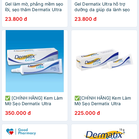
Gel làm mờ, phẳng mềm sẹo
Gel Dermatix Ultra hỗ trợ
lồi, sẹo thâm Dermatix Ultra
dưỡng da giúp da lành sẹo
15g
15g
23.800 đ
23.800 đ
✅ [CHÍNH HÃNG] Kem Làm
✅[CHÍNH HÃNG] Kem Làm
Mờ Sẹo Dermatix Ultra
Mờ Sẹo Dermatix Ultra
Advanced Scar Formula Gel
Advanced Scar Formula Gel
350.000 đ
225.000 đ
15g
7g