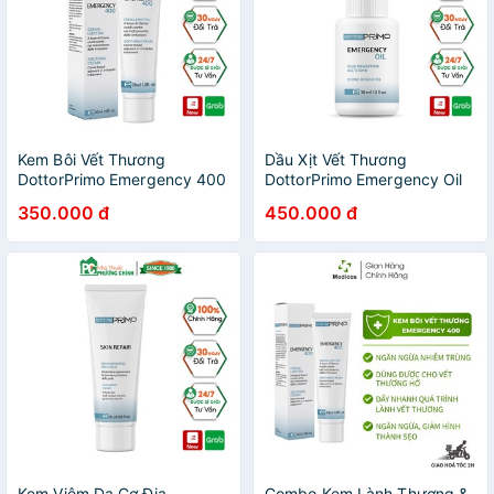
Kem Bôi Vết Thương
Dầu Xịt Vết Thương
DottorPrimo Emergency 400
DottorPrimo Emergency Oil
Giúp Vết Thương Nhanh
Giúp Vết Thương Nhanh
350.000 đ
450.000 đ
Lành Và Chống Sẹo (Chai
Lành & Ngăn Nhiễm Trùng
30ml)
(Chai 30ml)
Kem Viêm Da Cơ Địa
Combo Kem Lành Thương &