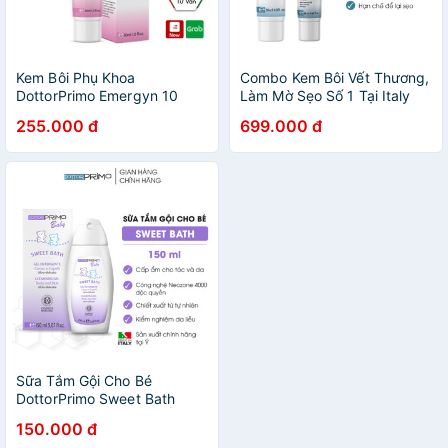
Kem Bôi Phụ Khoa
Combo Kem Bôi Vết Thương,
DottorPrimo Emergyn 10
Làm Mờ Sẹo Số 1 Tại Italy
Giúp Giảm Khô Rát, Nấm
DottorPrimo Emergency 400
255.000 đ
699.000 đ
Ngứa Vùng Kín (Tuýp 30ml)
30ml & DottorPrimo Scargel
Plus 20ml
Sữa Tắm Gội Cho Bé
DottorPrimo Sweet Bath
150ml - Cung Cấp Độ Ẩm,
150.000 đ
Hương Thơm Nhẹ Dịu Thoải