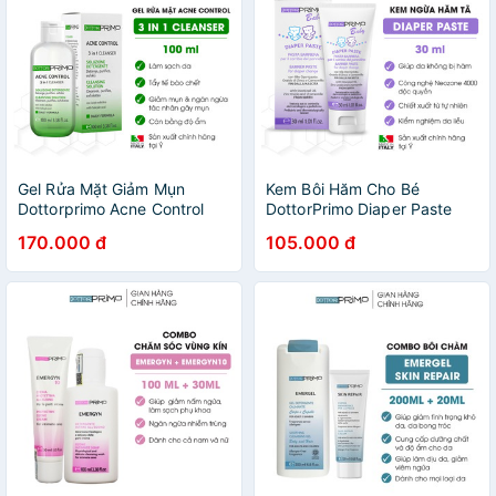
Gel Rửa Mặt Giảm Mụn
Kem Bôi Hăm Cho Bé
Dottorprimo Acne Control
DottorPrimo Diaper Paste
100ml 3 In 1 Cleanser - Sữa
30ml - Giúp Ngừa Hăm Bỉm
170.000 đ
105.000 đ
Rửa Mặt Giảm Mụn Dành
Tã, Lành Vết Hăm Đỏ &
Cho Mọi Loại Da
Dưỡng Da Cho Bé