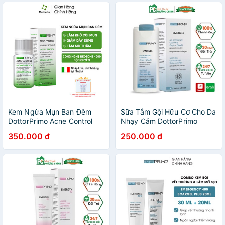
Kem Ngừa Mụn Ban Đêm
Sữa Tắm Gội Hữu Cơ Cho Da
DottorPrimo Acne Control
Nhạy Cảm DottorPrimo
Ozone Dry Spot Night
Emergel - Giúp Làm Sạch &
350.000 đ
250.000 đ
Giảm Các Triệu Chứng Kích
Ứng Da (Chai 200ml)