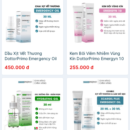
Dầu Xịt Vết Thương
Kem Bôi Viêm Nhiễm Vùng
DottorPrimo Emergency Oil
Kín DottorPrimo Emergyn 10
(Chai 30ml)
Giảm Nấm Ngứa, Khô Rát Và
450.000 đ
255.000 đ
Nhiễm Khuẩn 30ml