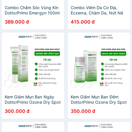
Combo Chăm Sóc Vùng Kín
Combo Viêm Da Cơ Địa,
DottorPrimo Emergyn 100ml
Eczema, Chàm Da, Nứt Nẻ
Và Emergyn 10 30ml Giúp
DottorPrimo Skin Repair
389.000 đ
415.000 đ
Giảm Nấm Ngứa & Viêm
20ml & DottorPrimo Emergel
Nhiễm Vùng Kín
200ml
Kem Giảm Mụn Ban Ngày
Kem Giảm Mụn Ban Đêm
DottorPrimo Ozone Dry Spot
DottorPrimo Ozone Dry Spot
Day 15ml - Làm Mờ Vết
Night 10ml - Làm Mờ Thâm,
300.000 đ
350.000 đ
Thâm Do Mụn, Làm Đều Màu
Giúp Da Căng Mịn
Da