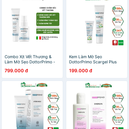
Combo Xịt Vết Thương &
Kem Làm Mờ Sẹo
Làm Mờ Sẹo DottorPrimo -
DottorPrimo Scargel Plus
Giải Pháp Nhanh Lành Vết
Giúp Làm Mờ Sẹo Và Các
799.000 đ
199.000 đ
Thương & Làm Mờ Sẹo Số 1
Vết Thâm Do Sẹo (Tuýp 10-
Tại Italy
20ml)