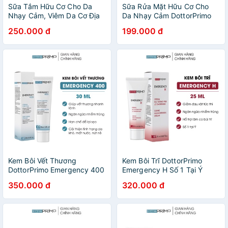
Sữa Tắm Hữu Cơ Cho Da
Sữa Rửa Mặt Hữu Cơ Cho
Nhạy Cảm, Viêm Da Cơ Địa
Da Nhạy Cảm DottorPrimo
DottorPrimo Emergel 200ml
Hydramilk - Công Nghệ Làm
250.000 đ
199.000 đ
Sạch Sâu 2 in 1 120ml
Kem Bôi Vết Thương
Kem Bôi Trĩ DottorPrimo
DottorPrimo Emergency 400
Emergency H Số 1 Tại Ý
(Chai 30ml)
Giúp Ngăn Ngừa Nhiễm
350.000 đ
320.000 đ
Trùng Và Giảm Đau Rát Tức
Thì 25ml