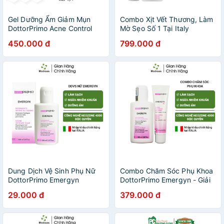
Gel Dưỡng Ẩm Giảm Mụn
Combo Xịt Vết Thương, Làm
DottorPrimo Acne Control
Mờ Sẹo Số 1 Tại Italy
Hydrating 30ml - Hỗ Trợ Mờ
DottorPrimo Scargel Plus
450.000 đ
799.000 đ
Thâm Mụn, Dưỡng Da Căng
20ml & DottorPrimo
Mịn
Emergency Oil 30ml
Dung Dịch Vệ Sinh Phụ Nữ
Combo Chăm Sóc Phụ Khoa
DottorPrimo Emergyn
DottorPrimo Emergyn - Giải
Pháp Chăm Sóc Phụ Khoa
29.000 đ
379.000 đ
Toàn Diện Số 1 Tại Italy