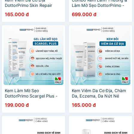
DottorPrimo Skin Repair
Làm Mờ Sẹo DottorPrimo -
Giúp Làm Dịu, Giảm Kích
Giải Pháp Nhanh Lành Vết
165.000 đ
699.000 đ
Ứng, Cấp Ẩm Và Phục Hồi
Thương & Làm Mờ Sẹo Số 1
Tổn Thương Da (Tuýp 20-
Tại Italy
50ml)
Kem Làm Mờ Sẹo
Kem Viêm Da Cơ Địa, Chàm
DottorPrimo Scargel Plus -
Da, Eczema, Da Nứt Nẻ
Duy Nhất Dùng Được Khi Vết
DottorPrimo Skin Repair
199.000 đ
165.000 đ
Thương Còn Ướt (Tuýp 10ml
(Tuýp 20-50ml)
/ 20ml)