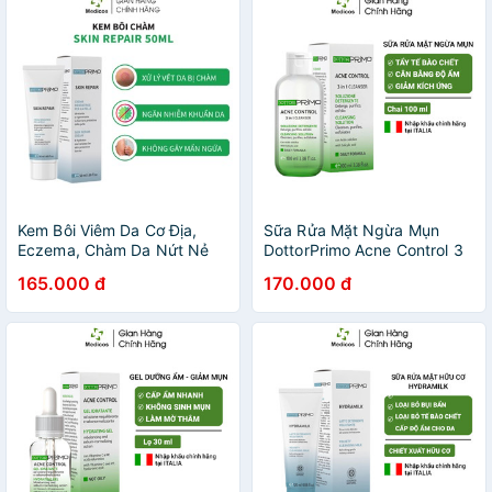
Kem Bôi Viêm Da Cơ Địa,
Sữa Rửa Mặt Ngừa Mụn
Eczema, Chàm Da Nứt Nẻ
DottorPrimo Acne Control 3
DottorPrimo Skin Repair
in1 Cleanser
165.000 đ
170.000 đ
(Tuýp 20-50ml)