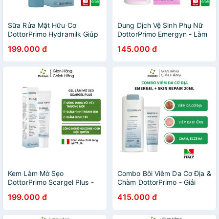
Sữa Rửa Mặt Hữu Cơ
Dung Dịch Vệ Sinh Phụ Nữ
DottorPrimo Hydramilk Giúp
DottorPrimo Emergyn - Làm
Tẩy Trang, Làm Sạch Sâu Và
Sạch, Giảm Viêm Nhiễm &
199.000 đ
145.000 đ
Dưỡng Ẩm Cho Da (Tuýp
Nấm Ngứa Phụ Khoa
120ml)
Kem Làm Mờ Sẹo
Combo Bôi Viêm Da Cơ Địa &
DottorPrimo Scargel Plus -
Chàm DottorPrimo - Giải
Duy Nhất Dùng Được Khi Vết
Pháp Cho Người Bị Viêm Da
199.000 đ
415.000 đ
Thương Còn Ướt, Ngăn
Cơ Địa Số 1 Tại Italy
Chặn Tạo Sẹo Ngay Từ Đầu