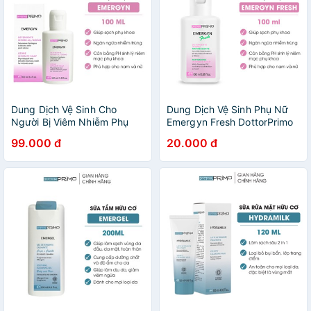
Dung Dịch Vệ Sinh Cho
Dung Dịch Vệ Sinh Phụ Nữ
Người Bị Viêm Nhiễm Phụ
Emergyn Fresh DottorPrimo
Khoa DottorPrimo Emergyn
Dùng Hằng Ngày 100ml
99.000 đ
20.000 đ
(Chai 100ml)