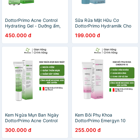
DottorPrimo Acne Control
Sữa Rửa Mặt Hữu Cơ
Hydrating Gel - Dưỡng ẩm,
DottorPrimo Hydramilk Cho
giảm mụn, mờ thâm
Da Nhạy Cảm Dễ Bị Kích
450.000 đ
199.000 đ
Ứng (Chai 120ml)
Kem Ngừa Mụn Ban Ngày
Kem Bôi Phụ Khoa
DottorPrimo Acne Control
DottorPrimo Emergyn 10
Ozone Dry Spot Day (15ml)
Giúp Giảm Nấm Ngứa Và
300.000 đ
255.000 đ
Nhiễm Khuẩn