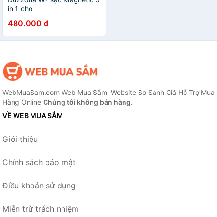
in 1 cho
iPhone/Androids/Apple
480.000 đ
Watch/AirPods
WebMuaSam.com Web Mua Sắm, Website So Sánh Giá Hỗ Trợ Mua
Hàng Online
Chúng tôi không bán hàng.
VỀ WEB MUA SẮM
Giới thiệu
Chính sách bảo mật
Điều khoản sử dụng
Miễn trừ trách nhiệm