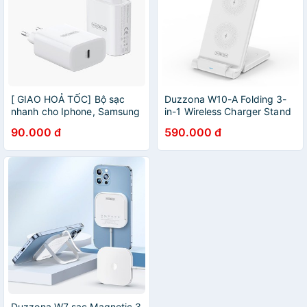
[ GIAO HOẢ TỐC] Bộ sạc
Duzzona W10-A Folding 3-
nhanh cho Iphone, Samsung
in-1 Wireless Charger Stand
hiệu DUZZONA T3 cổng
15W for iPhone / AirPods /
90.000 đ
590.000 đ
Power Delivery C, công suất
Apple Watch
20W - Hàng chính hãng
Duzzona W7 sạc Magnetic 3