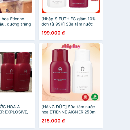
 hoa Etienne
[Nhập SIEUTHIEG giảm 10%
lâu, dưỡng trắng
đơn từ 99K] Sữa tắm nước
hoa ETIENNE AIGNER, thơm
199.000 đ
lâu, dưỡng trắng da
ỚC HOA A
[HÀNG ĐỨC] Sữa tắm nước
ER EXPLOSIVE,
hoa ETIENNE AIGNER 250ml
 NỘI ĐỊA ĐỨC
215.000 đ