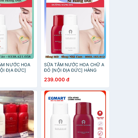
TẮM NƯỚC HOA
SỮA TẮM NƯỚC HOA CHỮ A
̣I ĐỊA ĐỨC]
ĐỎ [NỘI ĐỊA ĐỨC] HÀNG
P ĐỦ BILL
CAO CẤP ĐỦ BILL [Hot]
239.000 đ