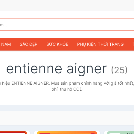
G NAM
SẮC ĐẸP
SỨC KHỎE
PHỤ KIỆN THỜI TRANG
TÚI VÍ NỮ
GIÀY DÉP NỮ
TÚI VÍ NAM
ĐỒNG HỒ
T
entienne aigner
(25)
G TRẺ EM & TRẺ SƠ SINH
GAMING & CONSOLE
CAMERAS 
SỞ THÍCH & SƯU TẦM
Ô TÔ
MÔ TÔ, XE MÁY
SÁCH & T
 hiệu ENTIENNE AIGNER. Mua sản phẩm chính hãng với giá tốt nhất,
phí, thu hộ COD