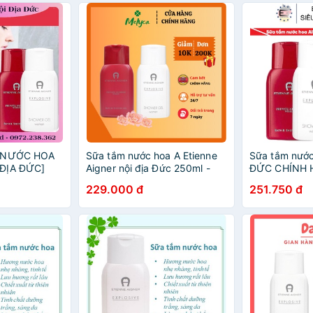
M NƯỚC HOA
Sữa tắm nước hoa A Etienne
Sữa tắm nướ
ĐỊA ĐỨC]
Aigner nội địa Đức 250ml -
ĐỨC CHÍNH 
ĐỦ BILL
Shop Melyca
tắm nước ho
229.000 đ
251.750 đ
250ML mùi hư
và quyến rũ - 