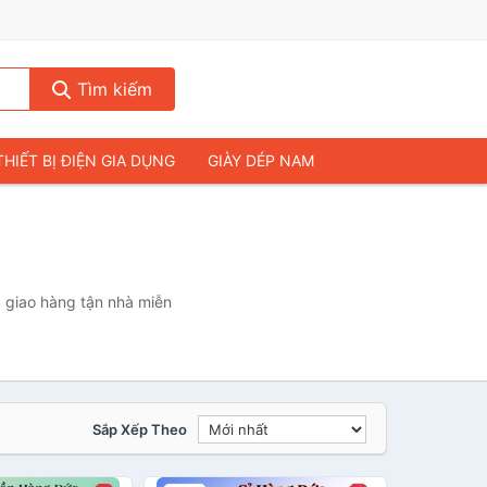
Tìm kiếm
THIẾT BỊ ĐIỆN GIA DỤNG
GIÀY DÉP NAM
HIẾT BỊ ÂM THANH
THỰC PHẨM VÀ ĐỒ UỐNG
& FLYCAM
NHÀ CỬA & ĐỜI SỐNG
ẠP CHÍ
MÁY TÍNH & LAPTOP
 giao hàng tận nhà miễn
Sắp Xếp Theo