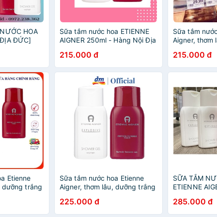
M NƯỚC HOA
Sữa tắm nước hoa ETIENNE
Sữa tắm nước
ĐỊA ĐỨC]
AIGNER 250ml - Hàng Nội Địa
Aigner, thơm 
ĐỦ BILL
Đức
da
215.000 đ
215.000 đ
a Etienne
Sữa tắm nước hoa Etienne
SỮA TẮM NƯ
, dưỡng trắng
Aigner, thơm lâu, dưỡng trắng
ETIENNE AIG
da
250ML, HÀNG
225.000 đ
285.000 đ