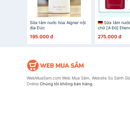
Sữa tắm nước hoa Aigner nội
🇩🇪 Sữa tắm nướ
địa Đức
chữ [A Đỏ] Etien
[HÀNG ĐỨC] cha
195.000 đ
275.000 đ
WebMuaSam.com Web Mua Sắm, Website So Sánh Giá
Online
Chúng tôi không bán hàng.