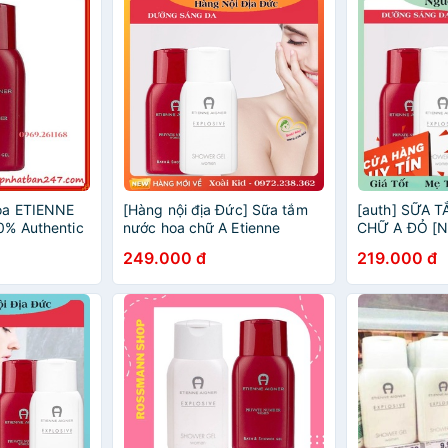
oa ETIENNE
[Hàng nội địa Đức] Sữa tắm
[auth] SỮA 
0% Authentic
nước hoa chữ A Etienne
CHỮ A ĐỎ [NÔ
Aigner của Đức
HÀNG CAO CẤ
249.000 đ
219.000 đ
[Hot]