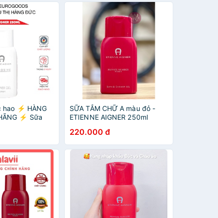
c hao ⚡ HÀNG
SỮA TẮM CHỮ A màu đỏ -
HÃNG ⚡ Sữa
ETIENNE AIGNER 250ml
a Đức AIGNER
220.000 đ
ơng sang trọng
Đủ bill