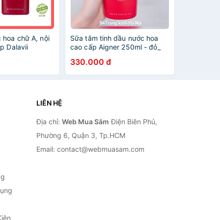
 hoa chữ A, nội
Sữa tắm tinh dầu nước hoa
p Dalavii
cao cấp Aigner 250ml - đỏ_
Đức
330.000 đ
LIÊN HỆ
Địa chỉ:
Web Mua Sắm
Điện Biên Phủ,
Phường 6, Quận 3, Tp.HCM
Email: contact@webmuasam.com
ng
Dụng
Kiện