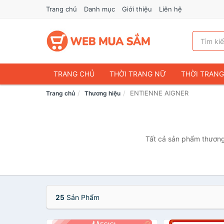
Trang chủ
Danh mục
Giới thiệu
Liên hệ
TRANG CHỦ
THỜI TRANG NỮ
THỜI TRAN
ENTIENNE AIGNER
Trang chủ
Thương hiệu
ĐIỆN THOẠI & PHỤ KIỆN
DU LỊCH & HÀNH LÝ
CHĂM SÓC THÚ CƯNG
MẸ & BÉ
THỜI TRAN
THỂ THAO & DÃ NGOẠI
VĂN PHÒNG PHẨM
Tất cả sản phẩm thương
VOUCHER & DỊCH VỤ
25
Sản Phẩm