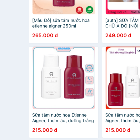
[Màu Đỏ] sữa tắm nước hoa
[auth] SỮA TẮ
etienne aigner 250ml
CHỮ A ĐỎ [NỘI 
HÀNG CAO CẤP 
265.000 đ
249.000 đ
[Hot]
Sữa tắm nước hoa Etienne
Sữa tắm nước ho
Aigner, thơm lâu, dưỡng trắng
Aigner, thơm lâu
da
da
215.000 đ
215.000 đ