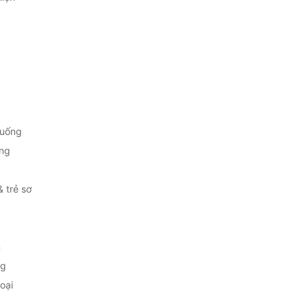
 uống
ng
& trẻ sơ
m
ng
oại