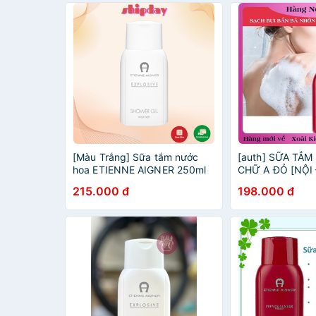
[Màu Trắng] Sữa tắm nước
[auth] SỮA TẮ
hoa ETIENNE AIGNER 250ml
CHỮ A ĐỎ [NỘI 
HÀNG CAO CẤP 
215.000 đ
198.000 đ
[Hot]