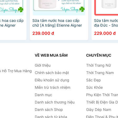
c hoa cao cấp
Sữa tắm nước hoa cao cấp
Sữa tắm nước
ne Aigner
chữ [A trắng] Etienne Aigner
địa Đức - Sho
i 250ml
[HÀNG ĐỨC] chai 250ml
239.000 đ
229.000 đ
VỀ WEB MUA SẮM
CHUYÊN MỤC
Giới thiệu
Thời Trang Nữ
 Hỗ Trợ Mua Hàng
Chính sách bảo mật
Thời Trang Nam
Điều khoản sử dụng
Sắc Đẹp
Miễn trừ trách nhiệm
Sức Khỏe
Danh mục
Phụ Kiện Thời Tra
Danh sách thương hiệu
Thiết Bị Điện Gia 
Danh sách Shop
Giày Dép Nam
Danh sách từ khóa
Điện Thoại & Phụ 