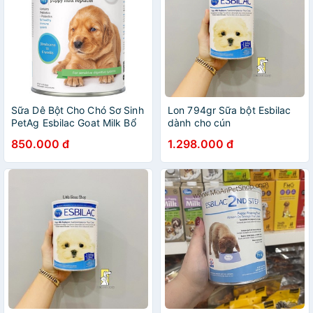
Sữa Dê Bột Cho Chó Sơ Sinh
Lon 794gr Sữa bột Esbilac
PetAg Esbilac Goat Milk Bổ
dành cho cún
Sung Hoặc Thay Thế Sữa
850.000 đ
1.298.000 đ
Của Chó Mẹ (Lon 340gr)