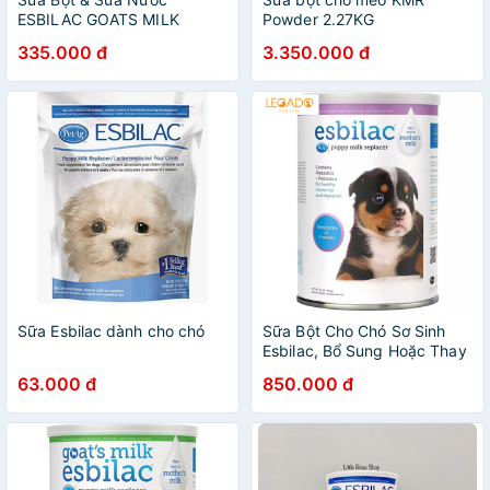
ESBILAC GOATS MILK
Powder 2.27KG
NGUYÊN CHẤT USA
335.000 đ
3.350.000 đ
Sữa Esbilac dành cho chó
Sữa Bột Cho Chó Sơ Sinh
Esbilac, Bổ Sung Hoặc Thay
Thế Sữa Của Chó Mẹ
63.000 đ
850.000 đ