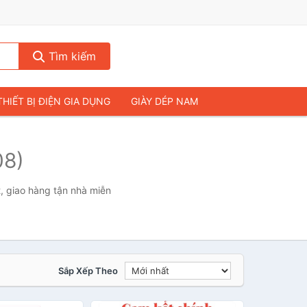
Tìm kiếm
THIẾT BỊ ĐIỆN GIA DỤNG
GIÀY DÉP NAM
HIẾT BỊ ÂM THANH
THỰC PHẨM VÀ ĐỒ UỐNG
08)
& FLYCAM
NHÀ CỬA & ĐỜI SỐNG
ẠP CHÍ
MÁY TÍNH & LAPTOP
, giao hàng tận nhà miễn
Sắp Xếp Theo