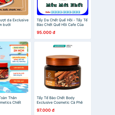
ợt da Exclusive
Tẩy Da Chết Quế Hồi - Tẩy Tế
m bưởi
Bào Chết Quế Hồi Cafe Của
Nga 380ml, Moon Store 9999
95.000 đ
Toàn Thân
Tẩy Tế Bào Chết Body
metics Chiết
Exclusive Cosmetic Cà Phê
 & Cafe 380g
Quế Đinh Hương 380g
97.000 đ