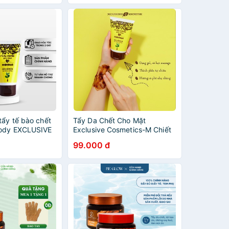
tẩy tế bào chết
Tẩy Da Chết Cho Mặt
body EXCLUSIVE
Exclusive Cosmetics-M Chiết
l Scrub (TTBC
Xuất Cà Phê (100g)
99.000 đ
+ TTBC Body