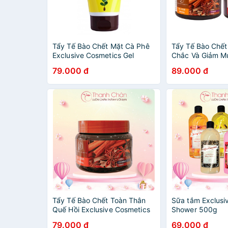
Tẩy Tế Bào Chết Mặt Cà Phê
Tẩy Tế Bào Chê
Exclusive Cosmetics Gel
Chắc Và Giảm M
Scrub For Face Coffee 100g
Exclusive Cosme
79.000 đ
89.000 đ
Scrub Quế Hồi V
380g
Tẩy Tế Bào Chết Toàn Thân
Sữa tắm Exclusi
Quế Hồi Exclusive Cosmetics
Shower 500g
Gel Scrub Coffee Cinnamon
79.000 đ
69.000 đ
Cloves 380g