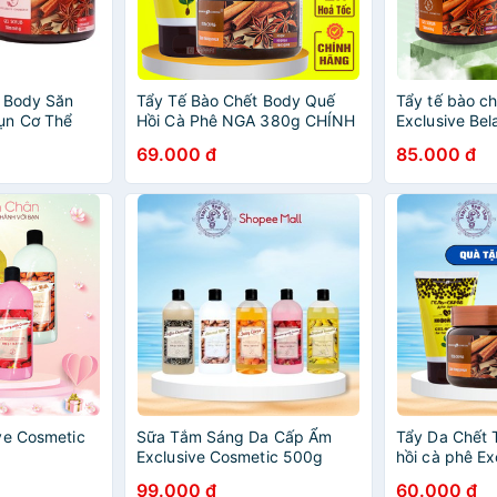
́t Body Săn
Tẩy Tế Bào Chết Body Quế
Tẩy tế bào ch
ụn Cơ Thể
Hồi Cà Phê NGA 380g CHÍNH
Exclusive Bel
tics Gel
HÃNG - Tẩy Da Chết Quế Hồi
quế hồi và c
69.000 đ
85.000 đ
à Cà Phê
Da Mặt Và Toàn Thân
SkinCare JAPARI
ve Cosmetic
Sữa Tắm Sáng Da Cấp Ẩm
Tẩy Da Chết 
Exclusive Cosmetic 500g
hồi cà phê Ex
Quế Hồi Cafe
99.000 đ
60.000 đ