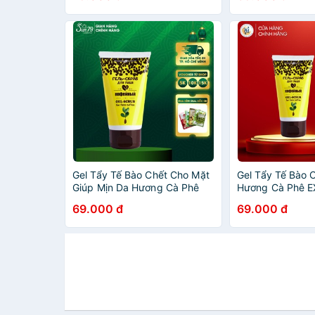
Gel Tẩy Tế Bào Chết Cho Mặt
Gel Tẩy Tế Bào 
Giúp Mịn Da Hương Cà Phê
Hương Cà Phê 
EXCLUSIVE COSMETIC Gel
COSMETIC Gel S
69.000 đ
69.000 đ
Scrub For Face Coffee 100r/g
Face Coffee 100