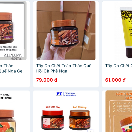
àn Thân
Tẩy Da Chết Toàn Thân Quế
Tẩy Da Chết 
Quế Nga Gel
Hồi Cà Phê Nga
nnamon 380g
79.000 đ
61.000 đ