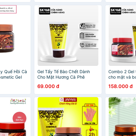
y Quế Hồi Cà
Gel Tẩy Tế Bào Chết Dành
Combo 2 Gel 
osmetic Gel
Cho Mặt Hương Cà Phê
cho mặt và 
innamon
EXCLUSIVE COSMETIC Gel
COSMETIC Ge
69.000 đ
158.000 đ
Scrub For Face Coffee 100g
Mặt 100r/g 
380g)