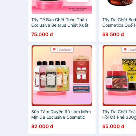
Tẩy Tế Bào Chết Toàn Thân
Tẩy Da Chết Bod
Exclusive Belarus Chiết Xuất
Cosmetics Quế 
Quế Hồi & Cafe 380g
380g Và Mặt Ca
75.000 đ
69.500 đ
Tạo DaSáng Da
Thân
Sữa Tắm Quyến Rũ Làm Mềm
Tẩy Da Chết To
Mịn Da Exclusive Cosmetic
Hồi Cà Phê 380g
500g daothinhuquynh
Bào Chết Cho M
82.000 đ
65.000 đ
Exclusive Cosme