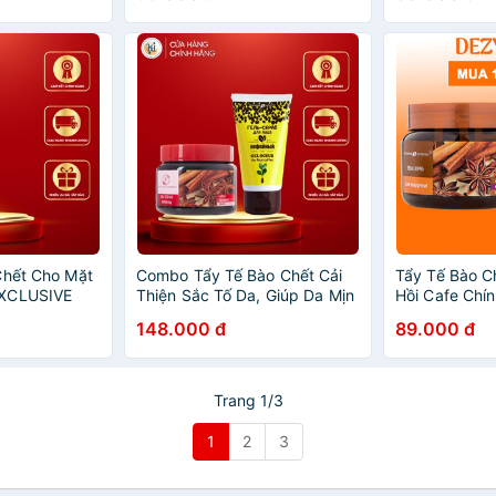
Chết Cho Mặt
Combo Tẩy Tế Bào Chết Cải
Tẩy Tế Bào C
EXCLUSIVE
Thiện Sắc Tố Da, Giúp Da Mịn
Hồi Cafe Chí
crub For
Và Mềm Mại EXCLUSIVE
Chết Toàn Th
148.000 đ
89.000 đ
r/g
COSMETIC ( Mặt 100r/g +
Vitamin A E 
Body 380g )
Ẩm Da Dezy
Trang 1/3
1
2
3