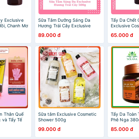
y Exclusive
Sữa Tắm Dưỡng Sáng Da
Tẩy Da Chết 
Hồi, Chanh Mơ
Hương Trái Cây Exclusive
Exclusive Co
fe 100gTái
Cosmetic Cream Shower
Gel Scrub For
89.000 đ
65.000 đ
Mờ ThâmToàn
500g
100g
àn Thân Quế
Sữa tắm Exclusive Cosmetic
Tẩy Da Toàn 
 và Tẩy Tế
Shower 500g
Phê Nga 38
ặt 100g
99.000 đ
85.000 đ
tics