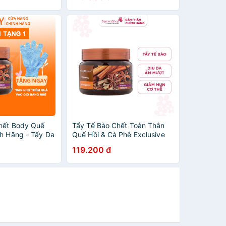
hết Body Quế
Tẩy Tế Bào Chết Toàn Thân
nh Hãng - Tẩy Da
Quế Hồi & Cà Phê Exclusive
ân Săn Chắc Da
Cosmetic Gel Scrub Coffee &
119.200 đ
Panthenol Dưỡng
Cinnamon (380ml)