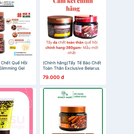
 Chết Quế Hồi
(Chính hãng)Tẩy Tế Bào Chết
Slimming Gel
Toàn Thân Exclusive Belarus
namon Cloves
Chiết Xuất Quế Hồi & Cafe
79.000 đ
osmetik 380g