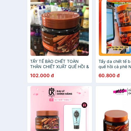
TẨY TẾ BÀO CHẾT TOÀN
Tẩy da chết tế 
THÂN CHIẾT XUẤT QUẾ HỒI &
quế hồi cà phê 
CAFE EXCLUSIVE BELARUS
Bilena mẫu mới 
102.000 đ
60.800 đ
380G