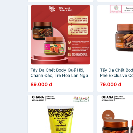
mụn 380g
Tẩy Da Chết Body Quế Hồi,
Tẩy Da Chết Bod
Chanh Đào, Tre Hoa Lan Nga
Phê Exclusive C
Exclusive Cosmetic Gel Scrub
Scrub Coffee C
89.000 đ
79.000 đ
380g
Cloves 380g