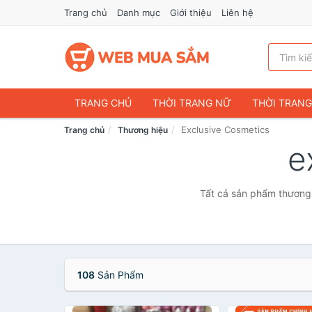
Trang chủ
Danh mục
Giới thiệu
Liên hệ
TRANG CHỦ
THỜI TRANG NỮ
THỜI TRAN
Exclusive Cosmetics
Trang chủ
Thương hiệu
ĐIỆN THOẠI & PHỤ KIỆN
DU LỊCH & HÀNH LÝ
e
CHĂM SÓC THÚ CƯNG
MẸ & BÉ
THỜI TRAN
THỂ THAO & DÃ NGOẠI
VĂN PHÒNG PHẨM
Tất cả sản phẩm thương 
VOUCHER & DỊCH VỤ
108
Sản Phẩm