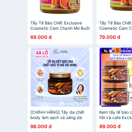
Tẩy Tế Bào Chết Exclusive
Tẩy Tế Bào Chết
Cosmetic Cam Chanh Mơ Bưởi
Cosmetic Cam C
380g
380gSáng Mịn D
69.000 đ
79.000 đ
Lưu Thông Máu
Lão Hoá
[CHÍNH HÃNG] Tẩy da chết
Kem tẩy tế bào 
body làm sạch và sáng da
hồi và cafe Excl
chiết xuất quế hồi 380ml
chính hãng Gel t
98.000 đ
89.000 đ
toàn thân cà ph