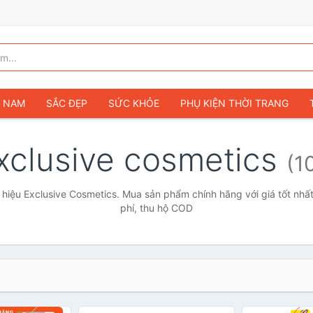
G NAM
SẮC ĐẸP
SỨC KHỎE
PHỤ KIỆN THỜI TRANG
TÚI VÍ NỮ
GIÀY DÉP NỮ
TÚI VÍ NAM
ĐỒNG HỒ
T
xclusive cosmetics
(1
G TRẺ EM & TRẺ SƠ SINH
GAMING & CONSOLE
CAMERAS 
SỞ THÍCH & SƯU TẦM
Ô TÔ
MÔ TÔ, XE MÁY
SÁCH & T
hiệu Exclusive Cosmetics. Mua sản phẩm chính hãng với giá tốt nhất
phí, thu hộ COD