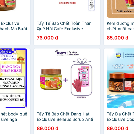
 Exclusive
Tẩy Tế Bào Chết Toàn Thân
Kem dưỡng mư
hanh Mơ Bưởi
Quế Hồi Cafe Exclusive
chiết xuất ca
aKích Thích
Cosmetics 380g
76.000 đ
85.000 đ
Quế HồiChống
chết body quế
Tẩy Tế Bào Chết Dạng Hạt
Tẩy Da Chết 
usive nga
Exclusive Belarus Scrub Anti
Exclusive Cos
ẩy da chết
Cellulite Cam Chanh Mơ
Xuất Quế Hồi
89.000 đ
89.000 đ
ê cho da dầu
(380g)