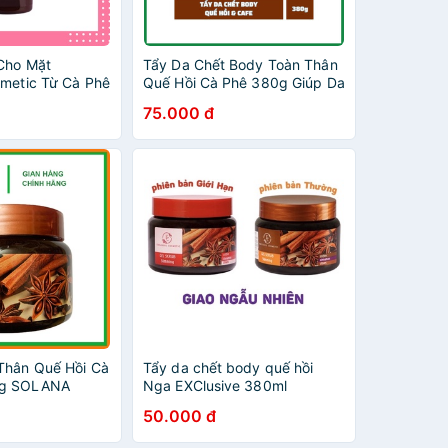
Cho Mặt
Tẩy Da Chết Body Toàn Thân
smetic Từ Cà Phê
Quế Hồi Cà Phê 380g Giúp Da
 Face Coffee
Trắng Mịn Giảm Căng Bóng -
75.000 đ
Wincy Mart Shop
Thân Quế Hồi Cà
Tẩy da chết body quế hồi
0g SOLANA
Nga EXClusive 380ml
50.000 đ