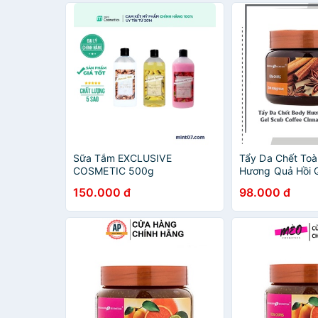
Sữa Tắm EXCLUSIVE
Tẩy Da Chết To
COSMETIC 500g
Hương Quả Hồi 
Scub Coffee Ci
150.000 đ
98.000 đ