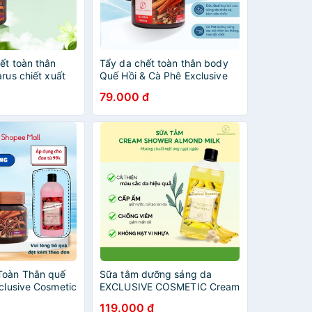
ết toàn thân
Tẩy da chết toàn thân body
arus chiết xuất
Quế Hồi & Cà Phê Exclusive
afe 380ml
Cosmetics 380g - Be Glow
79.000 đ
Beauty
Toàn Thân quế
Sữa tắm dưỡng sáng da
clusive Cosmetic
EXCLUSIVE COSMETIC Cream
 380g
Shower Tropical Banana
119.000 đ
500ml