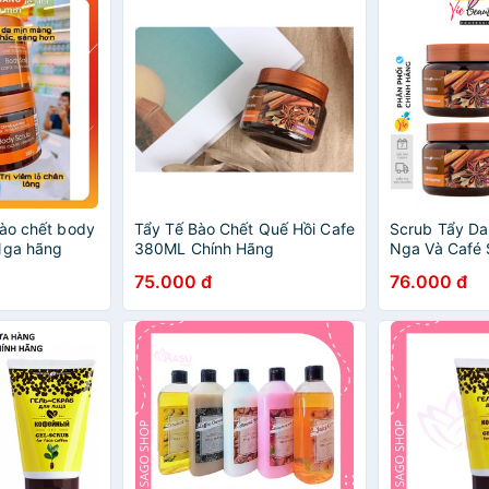
bào chết body
Tẩy Tế Bào Chết Quế Hồi Cafe
Scrub Tẩy Da
Nga hãng
380ML Chính Hãng
Nga Và Café 
380g
Coffee & Cin
75.000 đ
76.000 đ
Eksklyuziv K