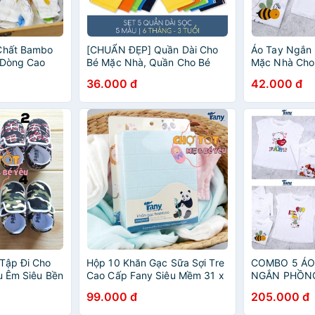
 Chất Bambo
[CHUẨN ĐẸP] Quần Dài Cho
Áo Tay Ngắn
t Dòng Cao
Bé Mặc Nhà, Quần Cho Bé
Mặc Nhà Cho 
ỏng Mềm Mịn,
Mặc Đi Học Màu Sọc Fany
Fany
36.000 đ
42.000 đ
é Hiệu Fany
Mặc Mát (7-35KG)(1 cái)
Tập Đi Cho
Hộp 10 Khăn Gạc Sữa Sợi Tre
COMBO 5 ÁO
u Êm Siêu Bền
Cao Cấp Fany Siêu Mềm 31 x
NGẮN PHỒN
30 cm
CHO BÉ GÁI 
99.000 đ
205.000 đ