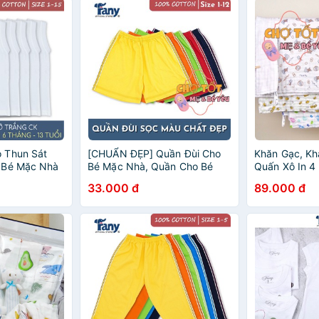
 Thun Sát
[CHUẨN ĐẸP] Quần Đùi Cho
Khăn Gạc, Kh
 Bé Mặc Nhà
Bé Mặc Nhà, Quần Cho Bé
Quấn Xô In 4
un cotton vải
Mặc Đi Học Màu Sọc Fany
Fany
33.000 đ
89.000 đ
át)
Mặc Mát (7-35KG)(1 cái)