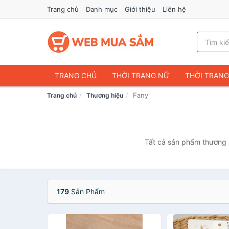
Trang chủ
Danh mục
Giới thiệu
Liên hệ
TRANG CHỦ
THỜI TRANG NỮ
THỜI TRAN
Fany
Trang chủ
Thương hiệu
ĐIỆN THOẠI & PHỤ KIỆN
DU LỊCH & HÀNH LÝ
CHĂM SÓC THÚ CƯNG
MẸ & BÉ
THỜI TRAN
THỂ THAO & DÃ NGOẠI
VĂN PHÒNG PHẨM
Tất cả sản phẩm thương h
VOUCHER & DỊCH VỤ
179
Sản Phẩm