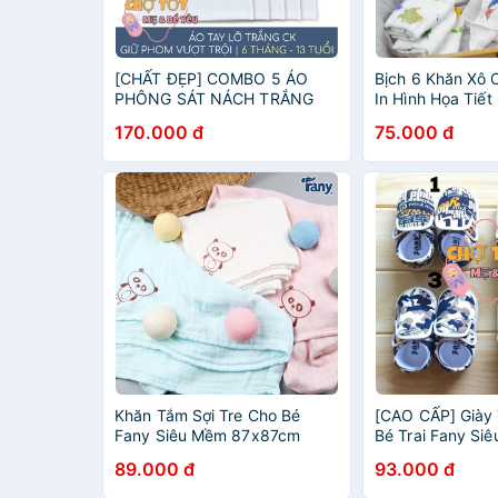
[CHẤT ĐẸP] COMBO 5 ÁO
Bịch 6 Khăn Xô
PHÔNG SÁT NÁCH TRẮNG
In Hình Họa Tiế
CHO BÉ MẶC NHÀ LOẠI ĐẸP
Cấp, Chất Vải M
170.000 đ
75.000 đ
HIỆU FANY
Khăn Sữa Cho B
Khăn Tắm Sợi Tre Cho Bé
[CAO CẤP] Giày 
Fany Siêu Mềm 87x87cm
Bé Trai Fany Siê
(khăn xô sợi tre)
89.000 đ
93.000 đ