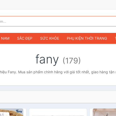
G NAM
SẮC ĐẸP
SỨC KHỎE
PHỤ KIỆN THỜI TRANG
TÚI VÍ NỮ
GIÀY DÉP NỮ
TÚI VÍ NAM
ĐỒNG HỒ
T
fany
(179)
G TRẺ EM & TRẺ SƠ SINH
GAMING & CONSOLE
CAMERAS 
SỞ THÍCH & SƯU TẦM
Ô TÔ
MÔ TÔ, XE MÁY
SÁCH & T
iệu Fany. Mua sản phẩm chính hãng với giá tốt nhất, giao hàng tận