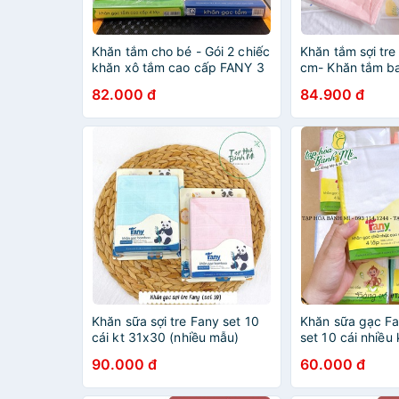
Khăn tắm cho bé - Gói 2 chiếc
Khăn tắm sợi tre
khăn xô tắm cao cấp FANY 3
cm- Khăn tắm ba
lớp và 4 lớp cho bé
chú gấu mềm mịn
82.000 đ
84.900 đ
bé
Khăn sữa sợi tre Fany set 10
Khăn sữa gạc Fa
cái kt 31x30 (nhiều mẫu)
set 10 cái nhiều
90.000 đ
60.000 đ