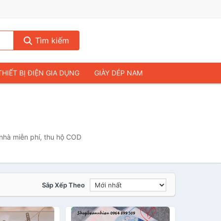
Tìm kiếm
THIẾT BỊ ĐIỆN GIA DỤNG
GIÀY DÉP NAM
HIẾT BỊ ÂM THANH
THỰC PHẨM VÀ ĐỒ UỐNG
& FLYCAM
NHÀ CỬA & ĐỜI SỐNG
ẠP CHÍ
MÁY TÍNH & LAPTOP
 nhà miễn phí, thu hộ COD
Sắp Xếp Theo