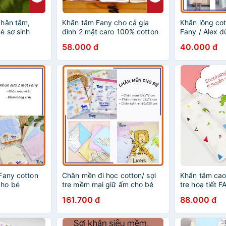
Khăn tắm,
Khăn tắm Fany cho cả gia
Khăn lông co
é sơ sinh
đình 2 mặt caro 100% cotton
Fany / Alex 
m mịn không
lụa KT 100*50
quấn bé sơ si
58.000 đ
40.000 đ
cỡ cho bé và 
Fany cotton
Chăn mền đi học cotton/ sợi
Khăn tắm cao 
ho bé
tre mềm mại giữ ấm cho bé
tre hoạ tiết 
mịn, siêu th
161.700 đ
88.000 đ