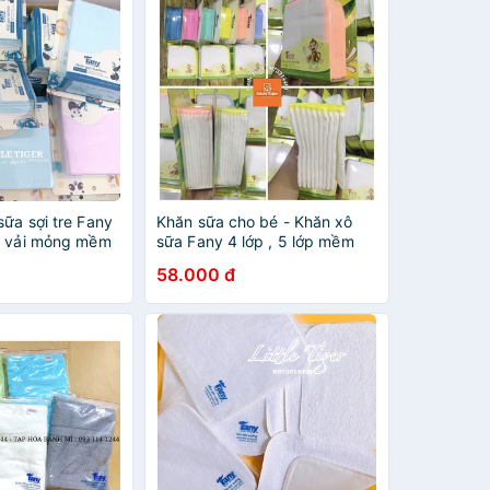
ữa sợi tre Fany
Khăn sữa cho bé - Khăn xô
t vải mỏng mềm
sữa Fany 4 lớp , 5 lớp mềm
a cho bé
mịn cho làn da bé
58.000 đ