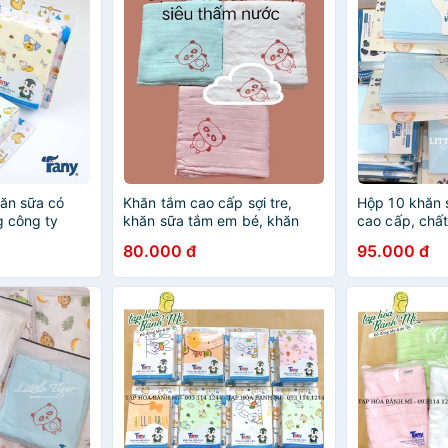
hăn sữa có
Khăn tắm cao cấp sợi tre,
Hộp 10 khăn s
g công ty
khăn sữa tắm em bé, khăn
cao cấp, chấ
iêu thấm
tắm bamboo công ty
mịn- Khăn sữ
80.000 đ
95.000 đ
Fany(87x87cm)