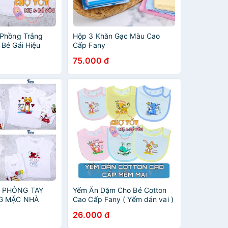
 Phồng Trắng
Hộp 3 Khăn Gạc Màu Cao
Bé Gái Hiệu
Cấp Fany
75.000 đ
 PHÔNG TAY
Yếm Ăn Dặm Cho Bé Cotton
G MẶC NHÀ
Cao Cấp Fany ( Yếm dán vai )
HIỆU FANY
26.000 đ