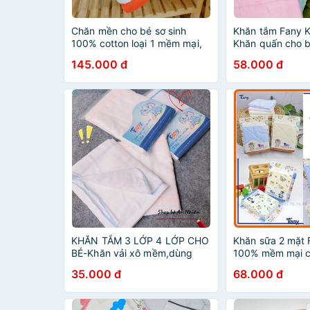
Chăn mền cho bé sơ sinh
Khăn tắm Fany 
100% cotton loại 1 mềm mại,
Khăn quấn cho b
không bai xù FANY Vietnam
100% cotton mề
145.000 đ
58.000 đ
bai xù
KHĂN TẮM 3 LỚP 4 LỚP CHO
Khăn sữa 2 mặt 
BÉ-Khăn vải xô mềm,dùng
100% mềm mại c
tắm hoặc quấn cho bé
35.000 đ
68.000 đ