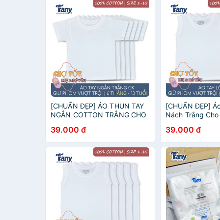
[CHUẨN ĐẸP] ÁO THUN TAY
[CHUẨN ĐẸP] Áo
NGẮN COTTON TRẮNG CHO
Nách Trắng Cho
BÉ MẶC NHÀ VẢI MÁT MỊN,
Hiệu Fany (Áo th
39.000 đ
39.000 đ
MỀM MẠI HIỆU FANY
căng kim mềm m