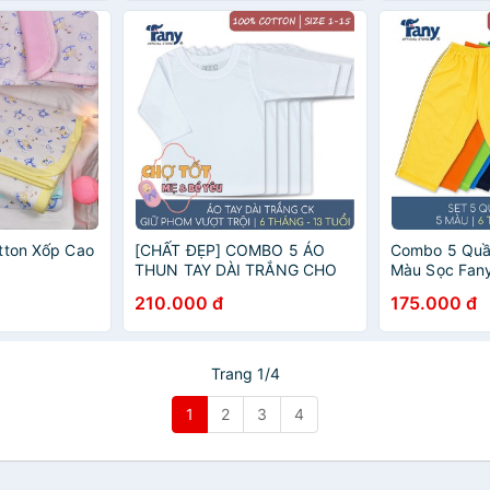
tton Xốp Cao
[CHẤT ĐẸP] COMBO 5 ÁO
Combo 5 Quầ
THUN TAY DÀI TRẮNG CHO
Màu Sọc Fany
BÉ MẶC NHÀ LOẠI ĐEP HIỆU
mềm đẹp )
210.000 đ
175.000 đ
FANY
Trang 1/4
1
2
3
4