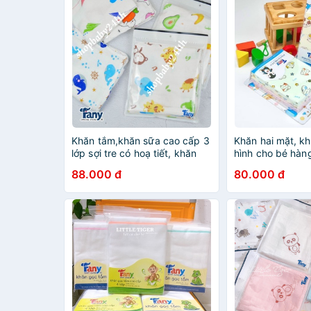
Khăn tắm,khăn sữa cao cấp 3
Khăn hai mặt, k
lớp sợi tre có hoạ tiết, khăn
hình cho bé hàn
tắm bamboo Fany, vải mềm
Fany,siêu mềm s
88.000 đ
80.000 đ
mịn, mát (87x87cm)
nước