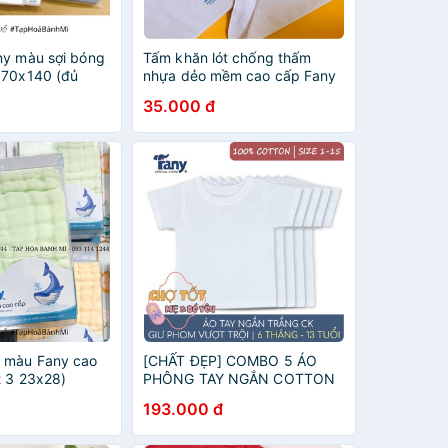
ny màu sợi bóng
Tấm khăn lót chống thấm
 70x140 (đủ
nhựa dẻo mềm cao cấp Fany
30 x 30 cm - Miếng lót thay
35.000 đ
tả cho bé.
 màu Fany cao
[CHẤT ĐẸP] COMBO 5 ÁO
t 3 23x28)
PHÔNG TAY NGẮN COTTON
TRẮNG CHO BÉ MẶC NHÀ VẢI
193.000 đ
MÁT MỊN MỀM MẠI HIỆU
FANY