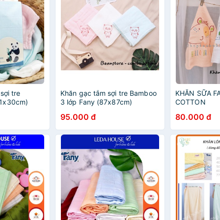
sợi tre
Khăn gạc tắm sợi tre Bamboo
KHĂN SỮA F
31x30cm)
3 lớp Fany (87x87cm)
COTTON
95.000 đ
80.000 đ