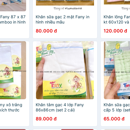
 Fany 87 x 87
Khăn sữa gạc 2 mặt Fany in
Khăn lông Fa
mboo in hình
hình nhiều mẫu
kt 60x120 và
 cho làn da
màu)
80.000 đ
120.000 đ
ny xô trắng
Khăn tắm gạc 4 lớp Fany
Khăn sữa gạc
 kích thước
86x86cm (set 2 cái)
cấp 5 lớp (se
89.000 đ
65.000 đ