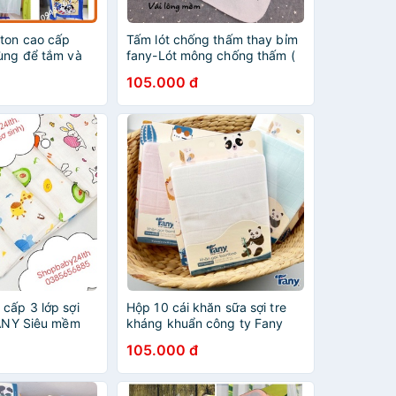
tton cao cấp
Tấm lót chống thấm thay bỉm
dùng để tắm và
fany-Lót mông chống thấm (
nh có nhiều kích
set 5 cái)
105.000 đ
người lớn
cấp 3 lớp sợi
Hộp 10 cái khăn sữa sợi tre
FANY Siêu mềm
kháng khuẩn công ty Fany
ấm,mát (87x87cm)
Việt Nam nhẹ nhàng đến với
105.000 đ
bé,mềm mại như bàn tay mẹ