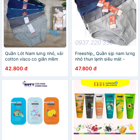
Quần Lót Nam lưng nhỏ, vải
Freeship_ Quần sịp nam lưng
cotton visco co giãn mềm
nhỏ thun lạnh siêu mát -
mại Freeman 6040 6050
Spandex Casual Freeman
42.800 đ
47.800 đ
6042