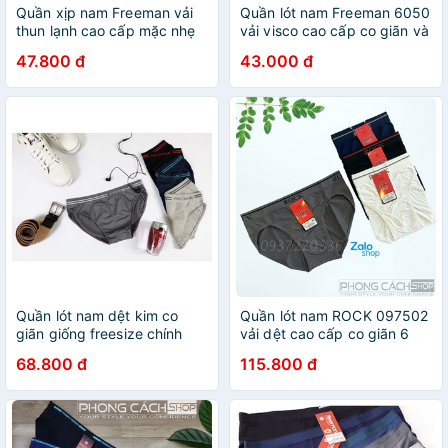
Quần xịp nam Freeman vải
Quần lót nam Freeman 6050
thun lạnh cao cấp mặc nhẹ
vải visco cao cấp co giãn và
và mát Casual 6042
thấm hút
47.800 đ
43.000 đ
Quần lót nam dệt kim co
Quần lót nam ROCK 097502
giãn giống freesize chính
vải dệt cao cấp co giãn 6
hãng Freeman 6017
chiều
68.800 đ
115.800 đ