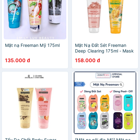
Mặt nạ Freeman Mỹ 175ml
Mặt Nạ Đất Sét Freeman
Deep Clearing 175ml - Mask
Đất Sét Mật Ong Manuka &
135.000 đ
158.000 đ
Dầu Tràm Trà
Tẩy Da Chết Body Sugar
[Mặt nạ nội địa Mỹ] Mặt nạ