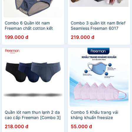
Combo 6 Quần lót nam
Combo 3 quần lót nam Brief
Freeman chất cotton kết
Seamless Freeman 6017
hợp lưng thun bản trẻ trung,
199.000 đ
219.000 đ
năng động BO306
Quần lót nam thun lạnh 2 da
Combo 5 Khẩu trang vải
cao cấp Freeman [Combo 3]
kháng khuẩn freesize
6058
Freeman
218.000 đ
55.000 đ