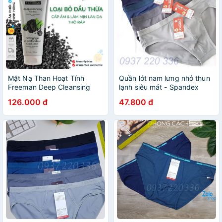
Mặt Nạ Than Hoạt Tính
Quần lót nam lưng nhỏ thun
Freeman Deep Cleansing
lạnh siêu mát - Spandex
Mud Mask Charcoal + Black
Casual Freeman 6042
126.000 đ
47.800 đ
Sugar Detoxify 175ml