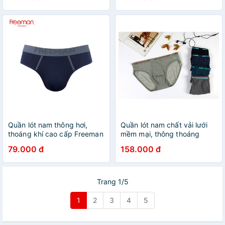
Quần lót nam thông hơi,
Quần lót nam chất vải lưới
thoáng khí cao cấp Freeman
mềm mại, thông thoáng
6055
Freeman [Combo 3]
79.000 đ
158.000 đ
Trang 1/5
1
2
3
4
5