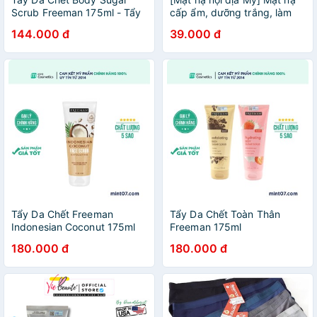
Scrub Freeman 175ml - Tẩy
cấp ẩm, dưỡng trắng, làm
tế bào chết toàn thân dưỡng
dịu da, loại bỏ bã nhờn cho
144.000 đ
39.000 đ
sáng da, thu nhỏ lỗ chân
da Freeman Americare
lông
Tẩy Da Chết Freeman
Tẩy Da Chết Toàn Thân
Indonesian Coconut 175ml
Freeman 175ml
180.000 đ
180.000 đ