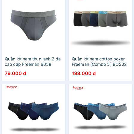
Quần lót nam thun lạnh 2 da
Quần lót nam cotton boxer
cao cấp Freeman 6058
Freeman [Combo 5] BO502
- Giao combo đai lưng kiểu
79.000 đ
198.000 đ
ngẫu nhiên