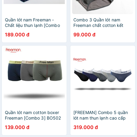
Quần lót nam Freeman -
Combo 3 Quần lót nam
Chất liệu thun lạnh [Combo
Freeman chất cotton kết
3] 6023
hợp lưng thun bản trẻ trung,
189.000 đ
99.000 đ
năng động BO306
Quần lót nam cotton boxer
[FREEMAN] Combo 5 quần
Freeman [Combo 3] BO502
lót nam thun lạnh cao cấp
- Giao combo đai lưng kiểu
6053
139.000 đ
319.000 đ
ngẫu nhiên