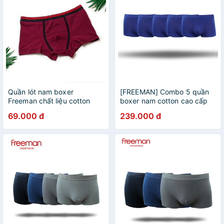
Quần lót nam boxer
[FREEMAN] Combo 5 quần
Freeman chất liệu cotton
boxer nam cotton cao cấp
thấm hút mồ hôi tốt màu đỏ
6522
69.000 đ
239.000 đ
sọc đen BO504