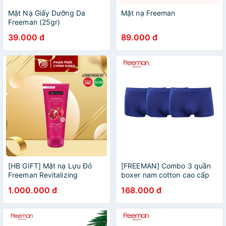
Mặt Nạ Giấy Dưỡng Da
Mặt nạ Freeman
Freeman (25gr)
39.000 đ
89.000 đ
[HB GIFT] Mặt nạ Lựu Đỏ
[FREEMAN] Combo 3 quần
Freeman Revitalizing
boxer nam cotton cao cấp
Pomegranate Peel Off Gel
6522
1.000.000 đ
168.000 đ
Mask 175g (HÀNG TẶNG
KHÔNG BÁN)