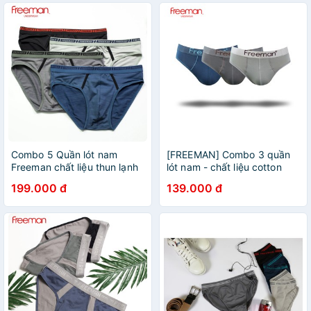
Combo 5 Quần lót nam
[FREEMAN] Combo 3 quần
Freeman chất liệu thun lạnh
lót nam - chất liệu cotton
thoáng mát, co giãn tốt
6029
199.000 đ
139.000 đ
BO307