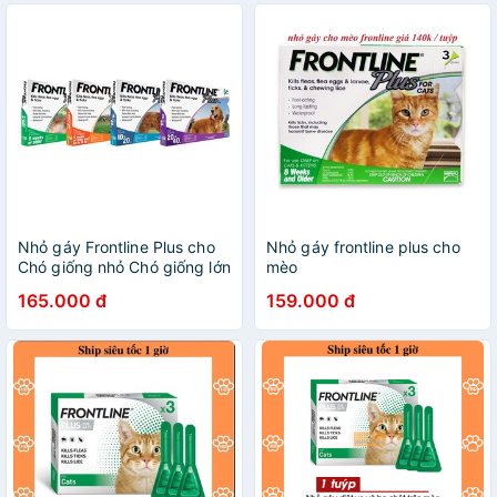
Nhỏ gáy Frontline Plus cho
Nhỏ gáy frontline plus cho
Chó giống nhỏ Chó giống lớn
mèo
ngừa ve rận bọ chét cho chó
165.000 đ
159.000 đ
dưới 10kg và từ 10-20kg