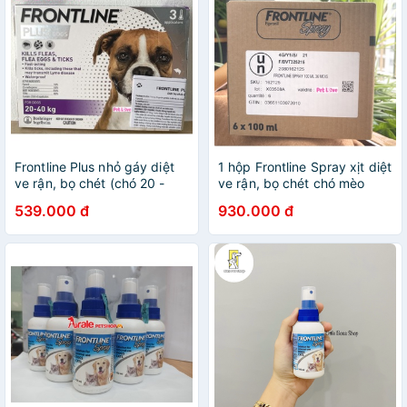
Frontline Plus nhỏ gáy diệt
1 hộp Frontline Spray xịt diệt
ve rận, bọ chét (chó 20 -
ve rận, bọ chét chó mèo
40kg, mẫu mới, 1 hộp x 3
(Pháp, 6 chai)
539.000 đ
930.000 đ
tuýp)