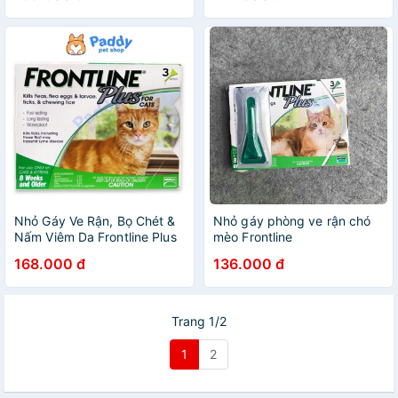
Nhỏ Gáy Ve Rận, Bọ Chét &
Nhỏ gáy phòng ve rận chó
Nấm Viêm Da Frontline Plus
mèo Frontline
Cho Mèo Trên 2 Tháng
168.000 đ
136.000 đ
Trang 1/2
1
2