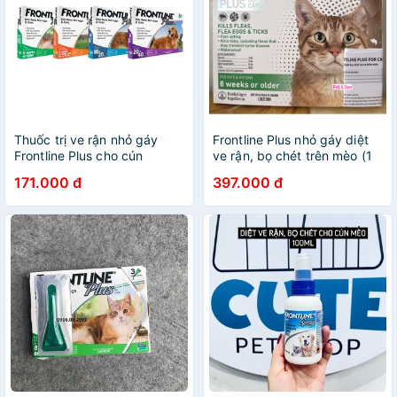
Thuốc trị ve rận nhỏ gáy
Frontline Plus nhỏ gáy diệt
Frontline Plus cho cún
ve rận, bọ chét trên mèo (1
hộp x 3 tuýp)
171.000 đ
397.000 đ