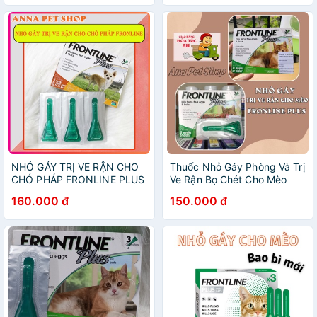
NHỎ GÁY TRỊ VE RẬN CHO
Thuốc Nhỏ Gáy Phòng Và Trị
CHÓ PHÁP FRONLINE PLUS
Ve Rận Bọ Chét Cho Mèo
Frontline Plus For Cats
160.000 đ
150.000 đ