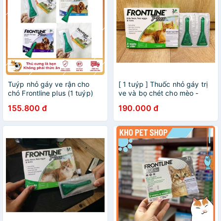
Tuýp nhỏ gáy ve rận cho
[ 1 tuýp ] Thuốc nhỏ gáy trị
chó Frontline plus (1 tuýp)
ve và bọ chét cho mèo -
Frontline Plus
155.800 đ
190.000 đ