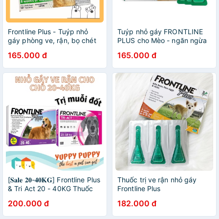
Frontline Plus - Tuýp nhỏ
Tuýp nhỏ gáy FRONTLINE
gáy phòng ve, rận, bọ chét
PLUS cho Mèo - ngăn ngừa
cho Mèo
ve rận
165.000 đ
165.000 đ
[𝐒𝐚𝐥𝐞 𝟐𝟎-𝟒𝟎𝐊𝐆] Frontline Plus
Thuốc trị ve rận nhỏ gáy
& Tri Act 20 - 40KG Thuốc
Frontline Plus
nhỏ gáy trị ve rận , muỗi , bọ
200.000 đ
182.000 đ
ruồi cho chó / cún