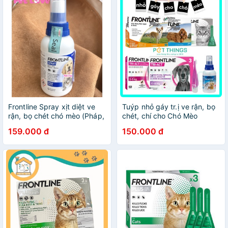
Frontline Spray xịt diệt ve
Tuýp nhỏ gáy tr.ị ve rận, bọ
rận, bọ chét chó mèo (Pháp,
chét, chí cho Chó Mèo
mẫu mới)
Frontline Plus (1 tuýp)
159.000 đ
150.000 đ