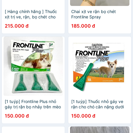
[ Hàng chính hãng ] Thuốc
Chai xịt ve rận bọ chét
xịt trị ve, rận, bọ chét cho
Frontline Spray
chó, mèo - Frontline Spray
215.000 đ
185.000 đ
100ml
[1 tuýp] Frontline Plus nhỏ
[1 tuýp] Thuốc nhỏ gáy ve
gáy trị rận bọ nhảy trên mèo
rận cho chó cân nặng dưới
>2 tháng
10kg
150.000 đ
150.000 đ