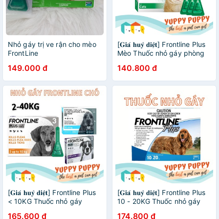
Nhỏ gáy trị ve rận cho mèo
[𝐆𝐢𝐚́ 𝐡𝐮𝐲̉ 𝐝𝐢𝐞̣̂𝐭] Frontline Plus
FrontLine
Mèo Thuốc nhỏ gáy phòng
trị ve rận cho mèo
149.000 đ
140.800 đ
[𝐆𝐢𝐚́ 𝐡𝐮𝐲̉ 𝐝𝐢𝐞̣̂𝐭] Frontline Plus
[𝐆𝐢𝐚́ 𝐡𝐮𝐲̉ 𝐝𝐢𝐞̣̂𝐭] Frontline Plus
< 10KG Thuốc nhỏ gáy
10 - 20KG Thuốc nhỏ gáy
phòng & trị bọ chét và ve
phòng & trị bọ chét và ve
165.600 đ
174.800 đ
cho chó / cún
cho chó