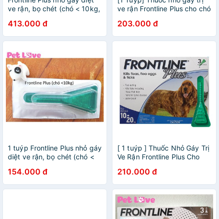
ve rận, bọ chét (chó < 10kg,
ve rận Frontline Plus cho chó
1 hộp x 3 tuýp)
mèo
413.000 đ
203.000 đ
1 tuýp Frontline Plus nhỏ gáy
[ 1 tuýp ] Thuốc Nhỏ Gáy Trị
diệt ve rận, bọ chét (chó <
Ve Rận Frontline Plus Cho
10kg)
chó ( 10-20KG)
154.000 đ
210.000 đ