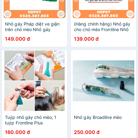
Nhỏ gáy Pháp diệt ve giận
(Hàng chính hãng) Nhỏ gáy
trên chó mèo Nhỏ gáy
cho chó mèo Frontline Nhỏ
Frontline Pháp hiệu quả
gáy Pháp cho chó mèo loại
149.000 đ
139.000 đ
bỏ ve rận
Tuýp nhỏ gáy chó mèo, 1
Nhỏ gáy Broadline mèo
tuýp Frontline Plus
160.000 đ
250.000 đ