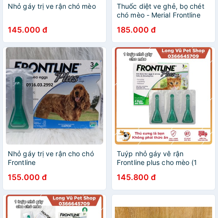
Nhỏ gáy trị ve rận chó mèo
Thuốc diệt ve ghẻ, bọ chét
chó mèo - Merial Frontline
Spray 100ml
145.000 đ
185.000 đ
Nhỏ gáy trị ve rận cho chó
Tuýp nhỏ gáy vê rận
Frontline
Frontline plus cho mèo (1
tuýp)
155.000 đ
145.800 đ