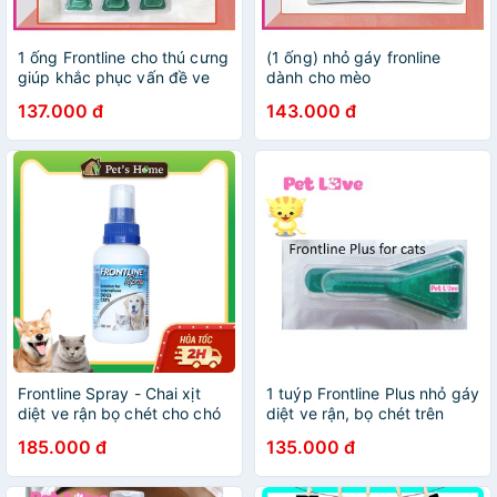
1 ống Frontline cho thú cưng
(1 ống) nhỏ gáy fronline
giúp khắc phục vấn đề ve
dành cho mèo
rận
137.000 đ
143.000 đ
Frontline Spray - Chai xịt
1 tuýp Frontline Plus nhỏ gáy
diệt ve rận bọ chét cho chó
diệt ve rận, bọ chét trên
mèo 100ml
mèo
185.000 đ
135.000 đ