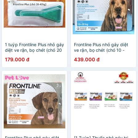
1 tuýp Frontline Plus nhỏ gáy
Frontline Plus nhỏ gáy diệt
diệt ve rận, bọ chét (chó 20
ve rận, bọ chét (chó 10 -
- 40kg)
20kg, 1 hộp x 3 tuýp)
179.000 đ
439.000 đ
Frontline Plus nhỏ gáy diệt
[1 Tuýp] Thuốc nhỏ gáy trị