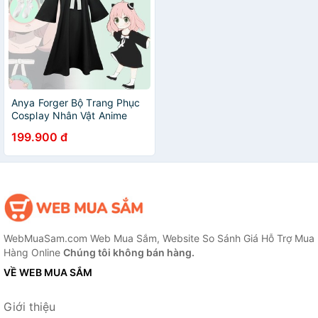
Anya Forger Bộ Trang Phục
Cosplay Nhân Vật Anime
SPY X Vớ Chân Váy Dễ
199.900 đ
Thương Cho Mẹ Và Bé Gái
Shcool
WebMuaSam.com Web Mua Sắm, Website So Sánh Giá Hỗ Trợ Mua
Hàng Online
Chúng tôi không bán hàng.
VỀ WEB MUA SẮM
Giới thiệu