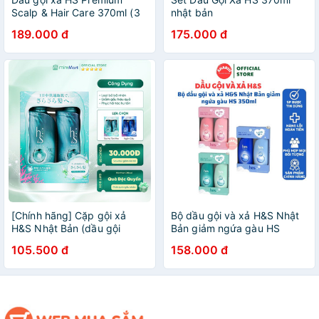
Scalp & Hair Care 370ml (3
nhật bản
loại)
189.000 đ
175.000 đ
[Chính hãng] Cặp gội xả
Bộ dầu gội và xả H&S Nhật
H&S Nhật Bản (dầu gội
Bản giảm ngứa gàu HS
370ml + dầu xả 370ml)
350ml
105.500 đ
158.000 đ