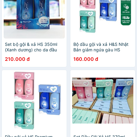
Set bộ gội & xả HS 350ml
Bộ dầu gội và xả H&S Nhật
(Xanh dương) cho da đầu
Bản giảm ngứa gàu HS
gàu, giảm khô sơ tóc - Nội
350ml
210.000 đ
160.000 đ
Địa Nhật
Dầu gội xả HS Premium
Set Dầu Gội Xả HS 370ml