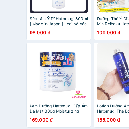
Sữa tắm Ý Dĩ Hatomugi 800ml
Dưỡng Thể Ý Dĩ
[ Made in Japan ] Loại bỏ các
Mịn Reihaku Ha
tạp chất, da chết, bã nhờn và
Lotion Nhật Bản
98.000 đ
109.000 đ
mồ hôi và giúp da trắng sáng
Store
Kem Dưỡng Hatomugi Cấp Ẩm
Lotion Dưỡng Ẩ
Da Mặt 300g Moisturizing
Hatomugi The Bo
Conditioning The Milky Cream
250ml
169.000 đ
165.000 đ