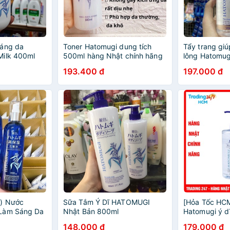
sáng da
Toner Hatomugi dung tích
Tẩy trang giú
Milk 400ml
500ml hàng Nhật chính hãng
lông Hatomug
Nhật chính h
193.400 đ
197.000 đ
g) Nước
Sữa Tắm Ý Dĩ HATOMUGI
[Hỏa Tốc HCM
Làm Sáng Da
Nhật Bản 800ml
Hatomugi ý d
oisturizing
sáng da 500m
148.000 đ
179.000 đ
Oil nội địa N