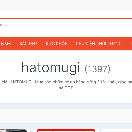
G NAM
SẮC ĐẸP
SỨC KHỎE
PHỤ KIỆN THỜI TRANG
TÚI VÍ NỮ
GIÀY DÉP NỮ
TÚI VÍ NAM
ĐỒNG HỒ
T
hatomugi
(1397)
G TRẺ EM & TRẺ SƠ SINH
GAMING & CONSOLE
CAMERAS 
SỞ THÍCH & SƯU TẦM
Ô TÔ
MÔ TÔ, XE MÁY
SÁCH & T
 hiệu HATOMUGI. Mua sản phẩm chính hãng với giá tốt nhất, giao hàn
hộ COD