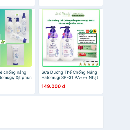
hể chống nắng
Sữa Dưỡng Thể Chống Nắng
omugi/ Xịt phun
Hatomugi SPF31 PA+++ Nhật
ng da tay
Bản, 250ml
149.000 đ