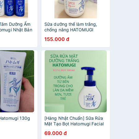
 Tắm Dưỡng Ẩm
Sữa dưỡng thể làm trắng,
omugi Nhật Bản
chống nắng HATOMUGI
SPF31 PA+++
155.000 đ
Hatomugi 130g
[Hàng Nhật Chuẩn] Sữa Rửa
Mặt Tạo Bọt Hatomugi Facial
whip 160ml Nhật Bản
69.000 đ