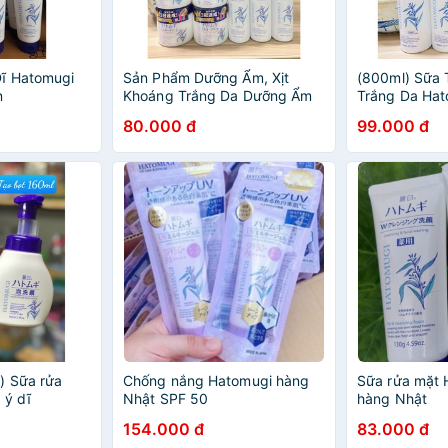
Dĩ Hatomugi
Sản Phẩm Dưỡng Ẩm, Xịt
(800ml) Sữa
n
Khoáng Trắng Da Dưỡng Ẩm
Trắng Da Hat
Chiết Xuất Hạt Ý Dĩ
80.000 đ
99.000 đ
HATOMUGI-NHẬT BẢN
) Sữa rửa
Chống nắng Hatomugi hàng
Sữa rửa mặt 
 ý dĩ
Nhật SPF 50
hàng Nhật
izing & facial
154.000 đ
83.000 đ