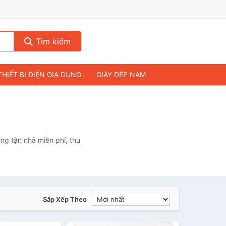
Tìm kiếm
THIẾT BỊ ĐIỆN GIA DỤNG
GIÀY DÉP NAM
HIẾT BỊ ÂM THANH
THỰC PHẨM VÀ ĐỒ UỐNG
& FLYCAM
NHÀ CỬA & ĐỜI SỐNG
ẠP CHÍ
MÁY TÍNH & LAPTOP
g tận nhà miễn phí, thu
Sắp Xếp Theo