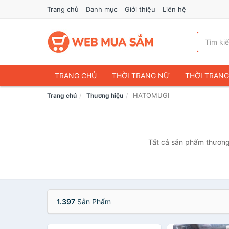
Trang chủ
Danh mục
Giới thiệu
Liên hệ
TRANG CHỦ
THỜI TRANG NỮ
THỜI TRAN
HATOMUGI
Trang chủ
Thương hiệu
ĐIỆN THOẠI & PHỤ KIỆN
DU LỊCH & HÀNH LÝ
CHĂM SÓC THÚ CƯNG
MẸ & BÉ
THỜI TRAN
THỂ THAO & DÃ NGOẠI
VĂN PHÒNG PHẨM
Tất cả sản phẩm thương
VOUCHER & DỊCH VỤ
1.397
Sản Phẩm