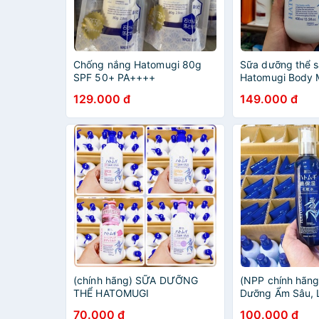
Chống nắng Hatomugi 80g
Sữa dưỡng thể 
SPF 50+ PA++++
Hatomugi Body 
129.000 đ
149.000 đ
(chính hãng) SỮA DƯỠNG
(NPP chính hãn
THỂ HATOMUGI
Dưỡng Ẩm Sâu, 
Hatomugi High M
70.000 đ
100.000 đ
Lotion 250ml