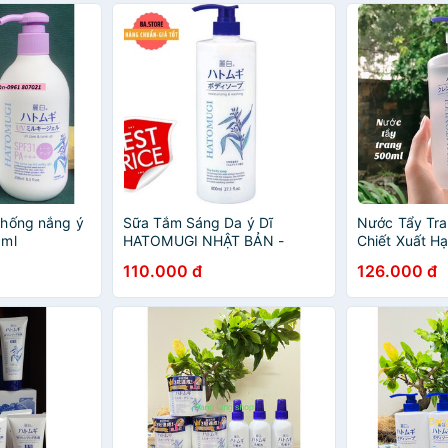
chống nắng ý
Sữa Tắm Sáng Da ý Dĩ
Nước Tẩy Tr
0ml
HATOMUGI NHẬT BẢN -
Chiết Xuất H
CHÍNH HÃNG 800ML
110.000 đ
126.000 đ