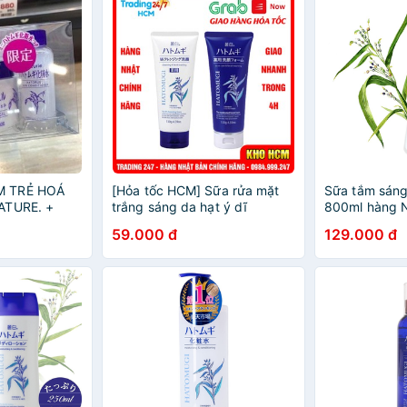
 TRẺ HOÁ
[Hỏa tốc HCM] Sữa rửa mặt
Sữa tắm sán
ATURE. +
trắng sáng da hạt ý dĩ
800ml hàng N
ON
Hatomugi 130g - Nội địa Nhật
(dưỡng ẩm sâ
59.000 đ
129.000 đ
Bản
da) - Larva S