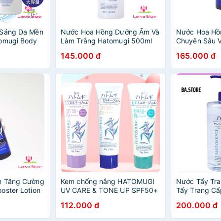
 Sáng Da Mền
Nước Hoa Hồng Dưỡng Ẩm Và
Nước Hoa Hồ
tomugi Body
Làm Trắng Hatomugi 500ml
Chuyên Sâu 
 250g - Larva
Nội Địa Nhật - Larva Store
250ml (High M
145.000 đ
165.000 đ
Lotion)
m Tăng Cường
Kem chống nắng HATOMUGI
Nước Tẩy Tra
oster Lotion
UV CARE & TONE UP SPF50+
Tẩy Trang C
PA++++ 70g
Cleansing & P
112.000 đ
200.000 đ
Hatomugi the