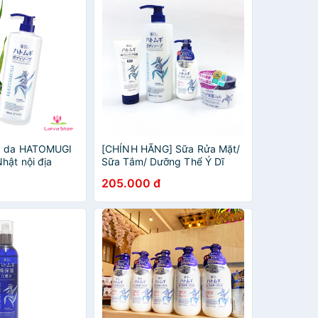
g da HATOMUGI
[CHÍNH HÃNG] Sữa Rửa Mặt/
hật nội địa
Sữa Tắm/ Dưỡng Thể Ý Dĩ
u, mịn và sáng
Nhật Bản.
205.000 đ
tore