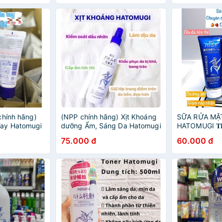
chính hãng)
(NPP chính hãng) Xịt Khoáng
SỮA RỬA MẶ
ay Hatomugi
dưỡng Ẩm, Sáng Da Hatomugi
HATOMUGI 𝐓𝐇𝐄
onditioning
Moisturizing & Conditioning
𝐅𝐀𝐂𝐈𝐀𝐋 𝐅
75.000 đ
60.000 đ
m 65g🤲
The Mist lotion 250ml
MỤN