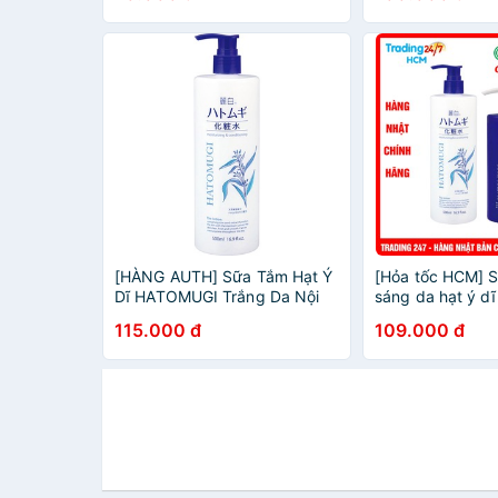
[HÀNG AUTH] Sữa Tắm Hạt Ý
[Hỏa tốc HCM] S
Dĩ HATOMUGI Trắng Da Nội
sáng da hạt ý d
Địa Nhật 800ml | Sữa Tắm
800ml, 600ml - 
115.000 đ
109.000 đ
Dưỡng Ẩm Trắng Da
Bản
Hatomugi