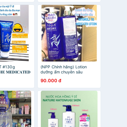
T #130g
(NPP Chính hãng) Lotion
 𝐌𝐄𝐃𝐈𝐂𝐀𝐓𝐄𝐃
dưỡng ẩm chuyên sâu
𝐎𝐀𝐌dành cho da
Hatomugi 500ml
90.000 đ