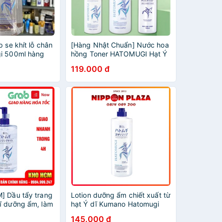
p se khít lỗ chân
[Hàng Nhật Chuẩn] Nước hoa
i 500ml hàng
hồng Toner HATOMUGI Hạt Ý
ãng
Dĩ Nhật Bản Dưỡng Ẩm Trắng
119.000 đ
Da 500 ml
] Dầu tẩy trang
Lotion dưỡng ẩm chiết xuất từ
ĩ dưỡng ẩm, làm
hạt Ý dĩ Kumano Hatomugi
l The Cleansing
500ml
145.000 đ
hật Bản