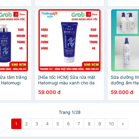
ữa tắm trắng
[Hỏa tốc HCM] Sữa rửa mặt
Sữa dưỡng t
ĩ Hatomugi
Hatomugi màu xanh cho da
dưỡng ẩm Hat
Nội địa Nhật
mụn nội địa nhật bản
sương và dưỡ
59.000 đ
59.000 đ
Hatomugi
Trang 1/28
1
2
3
4
5
6
7
8
9
10
»