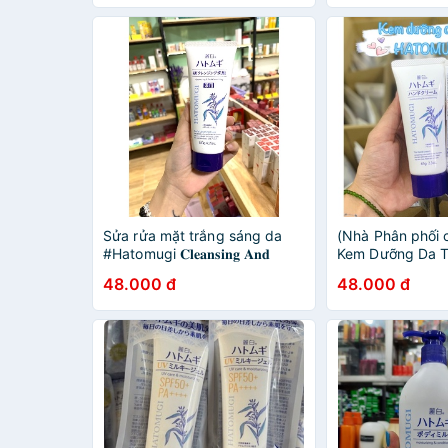
Sửa rửa mặt trắng sáng da
(Nhà Phân phối 
#Hatomugi 𝐂𝐥𝐞𝐚𝐧𝐬𝐢𝐧𝐠 𝐀𝐧𝐝
Kem Dưỡng Da T
𝐅𝐚𝐜𝐢𝐚𝐥 𝐖𝐚𝐬𝐡𝐢𝐧𝐠 𝟏𝟑𝟎𝐠
Moisturizing & C
48.000 đ
48.000 đ
The #HandCrea