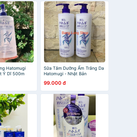
ang Hatomugi
Sữa Tắm Dưỡng Ẩm Trắng Da
ạt Ý Dĩ 500m
Hatomugi - Nhật Bản
99.000 đ