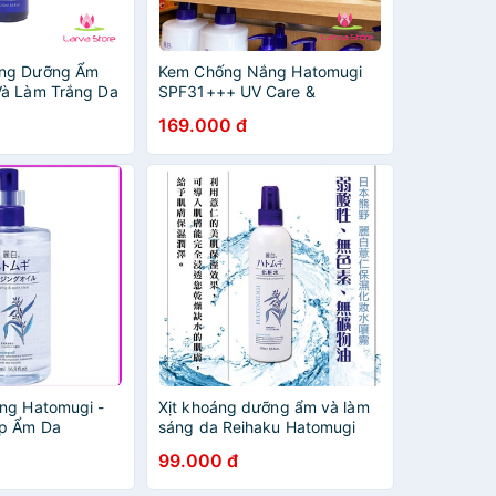
ng Dưỡng Ẩm
Kem Chống Nắng Hatomugi
Và Làm Trắng Da
SPF31+++ UV Care &
oisturizing
Moisturizing 250ml hàng Nhật
169.000 đ
nội địa - Larva Store
ng Hatomugi -
Xịt khoáng dưỡng ẩm và làm
ấp Ẩm Da
sáng da Reihaku Hatomugi
ore Clear
250ml
99.000 đ
 Cleasing 500ml