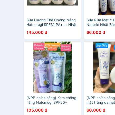
Sữa Dưỡng Thể Chống Nắng
Sữa Rửa Mặt Ý 
Hatomugi SPF31 PA+++ Nhật
Naturie Nhật Bả
Bản-250ml
145.000 đ
66.000 đ
(NPP chính hãng) Kem chống
(NPP chính hãng
nắng Hatomugi SPF50+
mặt trắng da hạt
PA++++ Nhật Bản
Hatomugi Moistur
105.000 đ
60.000 đ
washing