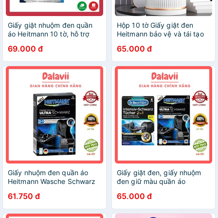
Giấy giặt nhuộm đen quần
Hộp 10 tờ Giấy giặt đen
áo Heitmann 10 tờ, hỗ trợ
Heitmann bảo vệ và tái tạo
quần áo bạc màu như mới,
màu đen áo quần bạc màu
69.000 đ
65.000 đ
hàng Đức
Giấy nhuộm đen quần áo
Giấy giặt đen, giấy nhuộm
Heitmann Wasche Schwarz
đen giữ màu quần áo
Tucher hàng Đức
DrBeckmann hộp 6 tờ hàng
61.750 đ
65.000 đ
Đức