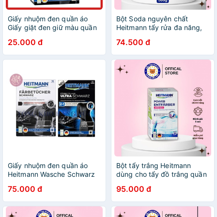
Giấy nhuộm đen quần áo
Bột Soda nguyên chất
Giấy giặt đen giữ màu quần
Heitmann tẩy rửa đa năng,
áo HEITMANN Hàng Đức
nhập khẩu Đức
25.000 đ
74.500 đ
BIMBUM
Giấy nhuộm đen quần áo
Bột tẩy trắng Heitmann
Heitmann Wasche Schwarz
dùng cho tẩy đồ trắng quần
Tucher hàng Đức
áo, chăn ga, khăn tắm [
75.000 đ
95.000 đ
nhập khẩu Đức]