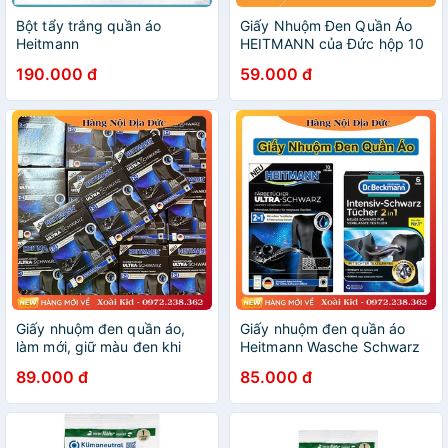
Bột tẩy trắng quần áo
Giấy Nhuộm Đen Quần Áo
Heitmann
HEITMANN của Đức hộp 10
tờ
190.000 đ
59.000 đ
Giấy nhuộm đen quần áo,
Giấy nhuộm đen quần áo
làm mới, giữ màu đen khi
Heitmann Wasche Schwarz
giặt Heitmann và Dr
Tucher hàng Đức -Mẫu mới
89.000 đ
85.000 đ
Beckmann Đức -Mẫu mới
nhất
nhất Đủ Bill