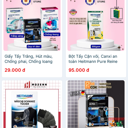
Giấy Tẩy Trắng, Hút màu,
Bột Tẩy Cặn vôi, Canxi an
Chống phai, Chống loang
toàn Heitmann Pure Reine
màu, nhuộm đen Heitmann [
Citronen Saure, gói 350g
29.000 đ
95.000 đ
Hàng Đức]