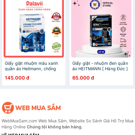
Giấy giặt nhuộm màu xanh
Giấy giặt - nhuộm đen quần
quần áo Heitmann, chống
áo HEITMANN [ Hàng Đức ]
phai màu và giữ màu vải bò
145.000 đ
65.000 đ
đồ Jeans hộp 10 tờ
WebMuaSam.com Web Mua Sắm, Website So Sánh Giá Hỗ Trợ Mua
Hàng Online
Chúng tôi không bán hàng.