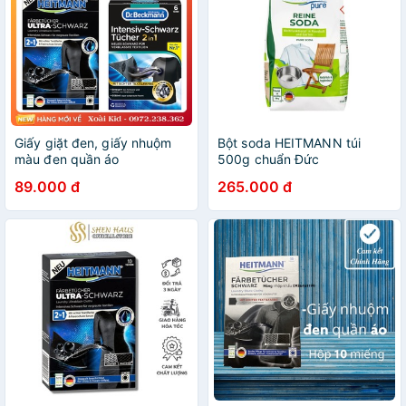
Giấy giặt đen, giấy nhuộm
Bột soda HEITMANN túi
màu đen quần áo
500g chuẩn Đức
HEITMANN và Dr Beckmann
89.000 đ
265.000 đ
- nội địa Đức chính hãng