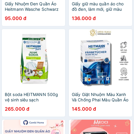
Giấy Nhuộm Đen Quần Áo
Giấy giữ màu quần áo cho
Heitmann Wasche Schwarz
đồ đen, làm mới, giữ màu
Tucher Bảo Vệ Và Tái Tạo
đen khi giặt Heitmann Đức
95.000 đ
136.000 đ
Màu Đen Cho Áo Quần Bạc
Màu Hàng Đức Chính Hãng
Bột soda HEITMANN 500g
Giấy Giặt Nhuộm Màu Xanh
vệ sinh siêu sạch
Và Chống Phai Màu Quần Áo
Jeans Heitmann Hộp 10 Tờ
265.000 đ
145.000 đ
Hàng Nội Địa Đức