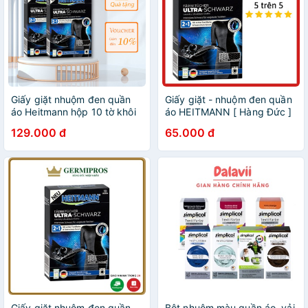
Giấy giặt nhuộm đen quần
Giấy giặt - nhuộm đen quần
áo Heitmann hộp 10 tờ khôi
áo HEITMANN [ Hàng Đức ]
phục quần bạc màu
giấy giữ màu quần áo đen
129.000 đ
65.000 đ
BIMBUM
Giấy giặt nhuộm đen quần
Bột nhuộm màu quần áo, vải