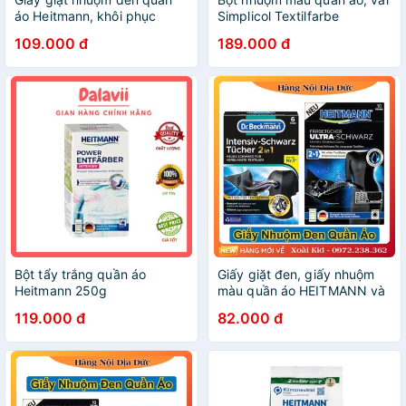
áo Heitmann, khôi phục
Simplicol Textilfarbe
quần áo bạc màu
Intensive/ Expert - Shop
109.000 đ
189.000 đ
Dalavii
Bột tẩy trắng quần áo
Giấy giặt đen, giấy nhuộm
Heitmann 250g
màu quần áo HEITMANN và
Dr Beckmann của Đức - Mẫu
119.000 đ
82.000 đ
mới nhất