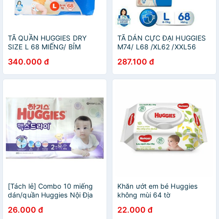
TÃ QUẦN HUGGIES DRY
TÃ DÁN CỰC ĐẠI HUGGIES
SIZE L 68 MIẾNG/ BỈM
M74/ L68 /XL62 /XXL56
QUẦN HUGGIES L68
{mẫu mới }
340.000 đ
287.100 đ
[Tách lẻ] Combo 10 miếng
Khăn ướt em bé Huggies
dán/quần Huggies Nội Địa
không mùi 64 tờ
Hàn Quốc đủ các size/dòng
26.000 đ
22.000 đ
cho bé