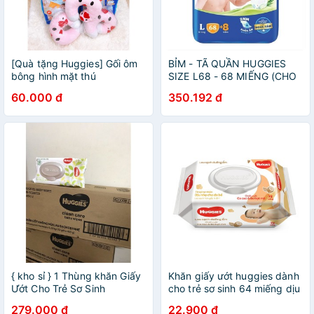
[Quà tặng Huggies] Gối ôm
BỈM - TÃ QUẦN HUGGIES
bông hình mặt thú
SIZE L68 - 68 MIẾNG (CHO
BÉ 9 - 14KG)
60.000 đ
350.192 đ
{ kho sỉ } 1 Thùng khăn Giấy
Khăn giấy ướt huggies dành
Ướt Cho Trẻ Sơ Sinh
cho trẻ sơ sinh 64 miếng dịu
HUGGIES (64 Tờ/ Gói)
nhẹ, 72 miếng cacao và bơ
279.000 đ
22.900 đ
hạt mỡ