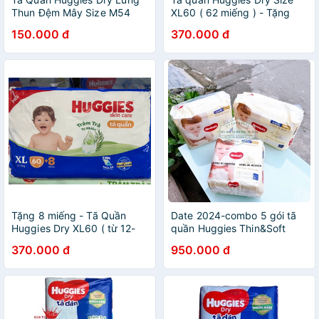
Thun Đệm Mây Size M54
XL60 ( 62 miếng ) - Tặng
cho bé 6-11kg ( 54 miếng )-
thêm8 miếng
150.000 đ
370.000 đ
HSD 2024
Tặng 8 miếng - Tã Quần
Date 2024-combo 5 gói tã
Huggies Dry XL60 ( từ 12-
quần Huggies Thin&Soft
17kg) mẫu mới hương tràm
(HSD 3 năm kể từ ngày sản
370.000 đ
950.000 đ
trà - HSD Luôn Mới
xuất)