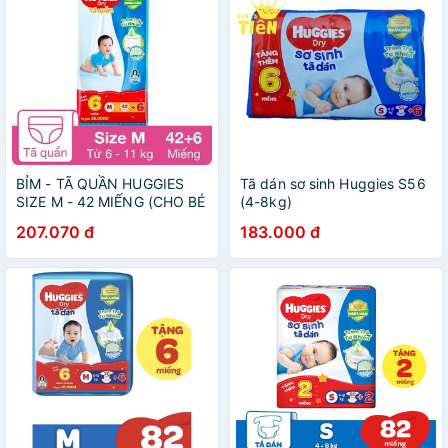
BỈM - TÃ QUẦN HUGGIES
Tã dán sơ sinh Huggies S56
SIZE M - 42 MIẾNG (CHO BÉ
(4-8kg)
6 - 11KG)
207.070 đ
183.000 đ