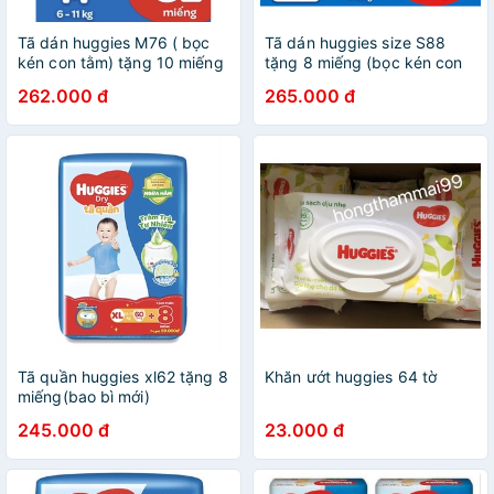
Tã dán huggies M76 ( bọc
Tã dán huggies size S88
kén con tằm) tặng 10 miếng
tặng 8 miếng (bọc kén con
tằm)
262.000 đ
265.000 đ
Tã quần huggies xl62 tặng 8
Khăn ướt huggies 64 tờ
miếng(bao bì mới)
245.000 đ
23.000 đ