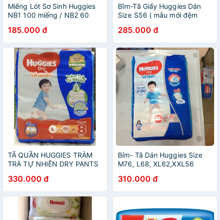
Miếng Lót Sơ Sinh Huggies
Bĩm-Tã Giấy Huggies Dán
NB1 100 miếng / NB2 60
Size S56 ( mẫu mới đệm
miếng
mây)
185.000 đ
285.000 đ
TÃ QUẦN HUGGIES TRÀM
Bỉm- Tã Dán Huggies Size
TRÀ TỰ NHIÊN DRY PANTS
M76, L68, XL62,XXL56
M76, L68, XL60, XXL54,
(mẫu mới đệm mây)
330.000 đ
310.000 đ
XXXL24