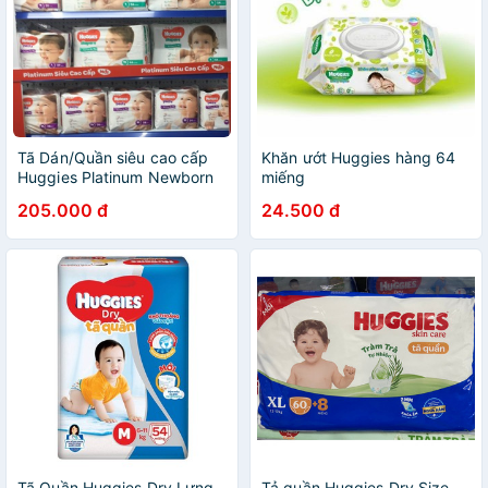
Tã Dán/Quần siêu cao cấp
Khăn ướt Huggies hàng 64
Huggies Platinum Newborn
miếng
60,S82,M64/M33,L54/L27,XL44/XL23,XXL26
205.000 đ
24.500 đ
miếng
Tã Quần Huggies Dry Lưng
Tả quần Huggies Dry Size