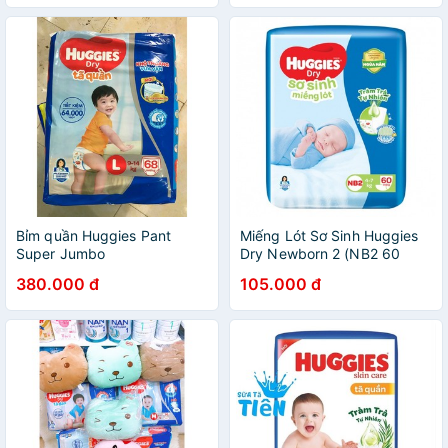
Bỉm quần Huggies Pant
Miếng Lót Sơ Sinh Huggies
Super Jumbo
Dry Newborn 2 (NB2 60
M74/L68/XL62
Miếng) Mẫu mới - HSD luôn
380.000 đ
105.000 đ
mới