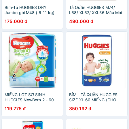
Bĩm-Tả HUGGIES DRY
Tả Quần HUGGIES M74/
Jumbo gói M48 ( 6-11 kg)
L68/ XL62/ XXL56 Mẫu Mới
Đệm Mây
175.000 đ
490.000 đ
MIẾNG LÓT SƠ SINH
BỈM - TÃ QUẦN HUGGIES
HUGGIES NewBorn 2 - 60
SIZE XL 60 MIẾNG (CHO
MIẾNG (CHO BÉ 4 - 7KG)
TRẺ 12 - 17KG)
119.775 đ
350.192 đ