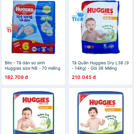
Bỉm - Tã dán sơ sinh
Tã Quần Huggies Dry L38 (9
Huggies size NB - 70 miếng
- 14Kg) - Gói 38 Miếng
(Cho bé dưới 5kg)
182.709 đ
210.045 đ