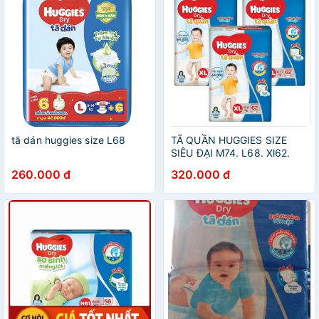
tã dán huggies size L68
TÃ QUẦN HUGGIES SIZE
SIÊU ĐẠI M74. L68. Xl62.
2XL56.
260.000 đ
320.000 đ