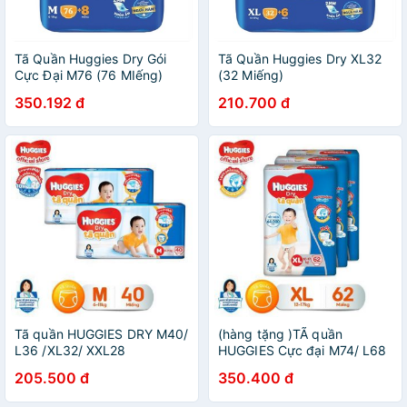
Tã Quần Huggies Dry Gói
Tã Quần Huggies Dry XL32
Cực Đại M76 (76 MIếng)
(32 Miếng)
350.192 đ
210.700 đ
Tã quần HUGGIES DRY M40/
(hàng tặng )TÃ quần
L36 /XL32/ XXL28
HUGGIES Cực đại M74/ L68
/XL62 /XXL56 {mẫu mới }
205.500 đ
350.400 đ