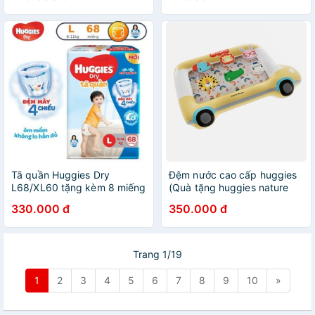
Tã quần Huggies Dry
Đệm nước cao cấp huggies
L68/XL60 tặng kèm 8 miếng
(Quà tặng huggies nature
trong mỗi bịch
made)
330.000 đ
350.000 đ
Trang 1/19
1
2
3
4
5
6
7
8
9
10
»