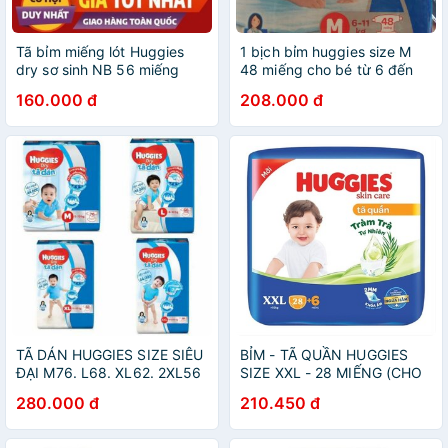
Tã bỉm miếng lót Huggies
1 bịch bỉm huggies size M
dry sơ sinh NB 56 miếng
48 miếng cho bé từ 6 đến
11kg
160.000 đ
208.000 đ
TÃ DÁN HUGGIES SIZE SIÊU
BỈM - TÃ QUẦN HUGGIES
ĐẠI M76. L68. XL62. 2XL56
SIZE XXL - 28 MIẾNG (CHO
BÉ 15 - 25KG)
280.000 đ
210.450 đ