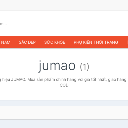
G NAM
SẮC ĐẸP
SỨC KHỎE
PHỤ KIỆN THỜI TRANG
TÚI VÍ NỮ
GIÀY DÉP NỮ
TÚI VÍ NAM
ĐỒNG HỒ
T
jumao
(1)
G TRẺ EM & TRẺ SƠ SINH
GAMING & CONSOLE
CAMERAS 
SỞ THÍCH & SƯU TẦM
Ô TÔ
MÔ TÔ, XE MÁY
SÁCH & T
 hiệu JUMAO. Mua sản phẩm chính hãng với giá tốt nhất, giao hàng t
COD