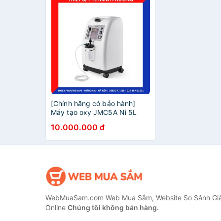
[Chính hãng có bảo hành]
Máy tạo oxy JMC5A Ni 5L
JUMAO đầy đủ giấy tờ nhập
10.000.000 đ
khẩu
WebMuaSam.com Web Mua Sắm, Website So Sánh Giá
Online
Chúng tôi không bán hàng.