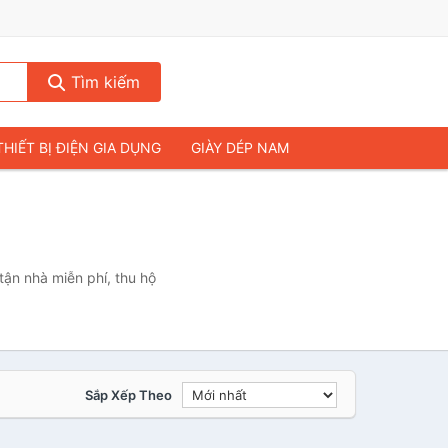
Tìm kiếm
THIẾT BỊ ĐIỆN GIA DỤNG
GIÀY DÉP NAM
HIẾT BỊ ÂM THANH
THỰC PHẨM VÀ ĐỒ UỐNG
& FLYCAM
NHÀ CỬA & ĐỜI SỐNG
ẠP CHÍ
MÁY TÍNH & LAPTOP
ận nhà miễn phí, thu hộ
Sắp Xếp Theo