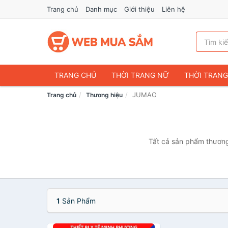
Trang chủ
Danh mục
Giới thiệu
Liên hệ
TRANG CHỦ
THỜI TRANG NỮ
THỜI TRAN
JUMAO
Trang chủ
Thương hiệu
ĐIỆN THOẠI & PHỤ KIỆN
DU LỊCH & HÀNH LÝ
CHĂM SÓC THÚ CƯNG
MẸ & BÉ
THỜI TRAN
THỂ THAO & DÃ NGOẠI
VĂN PHÒNG PHẨM
Tất cả sản phẩm thương
VOUCHER & DỊCH VỤ
1
Sản Phẩm