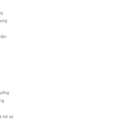
ng
Dụng
Kiện
 uống
ng
& trẻ sơ