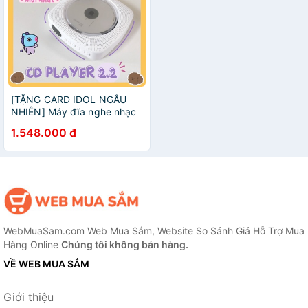
[TẶNG CARD IDOL NGẪU
NHIÊN] Máy đĩa nghe nhạc
CD 2.2 KECAG bản sạc pin -
1.548.000 đ
máy đọc đĩa CD, DVD treo
tường, để bàn nhỏ gọn
WebMuaSam.com Web Mua Sắm, Website So Sánh Giá Hỗ Trợ Mua
Hàng Online
Chúng tôi không bán hàng.
VỀ WEB MUA SẮM
Giới thiệu