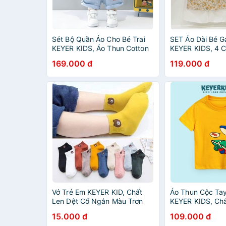
Sét Bộ Quần Áo Cho Bé Trai
SET Áo Dài Bé Gá
KEYER KIDS, Áo Thun Cotton
KEYER KIDS, 4 Ch
Phong Cách Sẽ Tà Họa Tiết
Kế Hoa Xinh Xắ
169.000 đ
119.000 đ
Phối Quần Short Jean SZ46
Chéo VN13
Vớ Trẻ Em KEYER KID, Chất
Áo Thun Cộc Tay
Len Dệt Cổ Ngắn Màu Trơn
KEYER KIDS, Chấ
Hình Thêu giúp thoáng khí và
Cotton Co giãn 
15.000 đ
109.000 đ
giữ ấm chân bé
Hình in Cá Mập