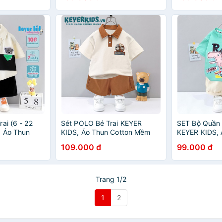
Form SM07
ai (6 - 22
Sét POLO Bé Trai KEYER
SET Bộ Quần 
, Áo Thun
KIDS, Áo Thun Cotton Mềm
KEYER KIDS, 
t Hợp Quần
Mại, Quần Short Kaki Cực
Cộc Tay Hoạt
109.000 đ
99.000 đ
iết đáng yêu
Phong Cách Logo In Siêu
Phối Quần Ka
Ngầu SZ64
Trang 1/2
1
2