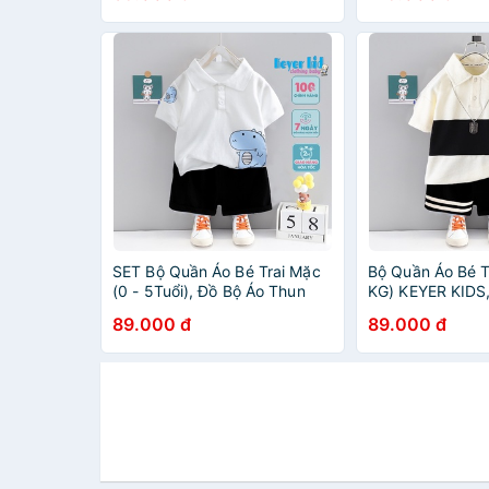
chúa SZ50
SET Bộ Quần Áo Bé Trai Mặc
Bộ Quần Áo Bé Tr
(0 - 5Tuổi), Đồ Bộ Áo Thun
KG) KEYER KIDS
Cotton Cổ Trụ Cộc Tay Hình
Cotton Cổ Bẻ Kế
89.000 đ
89.000 đ
Khũng Long Ngộ Ngĩnh -
Short 2 kẻ họa t
KEYER KIDS SZ97
SZ44