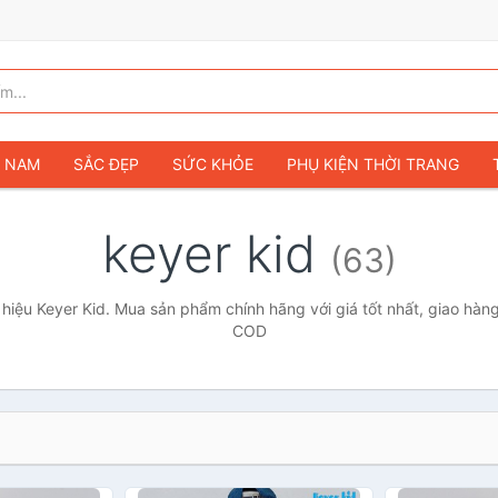
G NAM
SẮC ĐẸP
SỨC KHỎE
PHỤ KIỆN THỜI TRANG
TÚI VÍ NỮ
GIÀY DÉP NỮ
TÚI VÍ NAM
ĐỒNG HỒ
T
keyer kid
(63)
G TRẺ EM & TRẺ SƠ SINH
GAMING & CONSOLE
CAMERAS 
SỞ THÍCH & SƯU TẦM
Ô TÔ
MÔ TÔ, XE MÁY
SÁCH & T
iệu Keyer Kid. Mua sản phẩm chính hãng với giá tốt nhất, giao hàng
COD