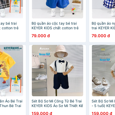
ay bé trai
Bộ quần áo cộc tay bé trai
Bộ quần áo ng
 cotton trẻ
KEYER KIDS chất cotton trẻ
trai KEYER KI
uổi) hình in
em (6 tháng - 5 tuổi) hình in
trẻ em (6 thán
79.000 đ
79.000 đ
ãn SZ39
đẹp gấu UCLA đáng yêu
in hoạt hình 
SZ38
ần Áo Bé Trai
Sét Bộ Sơ Mi Công Tử Bé Trai
Sét Bộ Sơ Mi 
Thun Bé Trai
KEYER KIDS Áo Sơ Mi Thiết Kế
- 5 tuổi) KEY
Quần Short
Kèm Nơ Phối Quần Short Kaki
Mi Chất Đũi 
159.000 đ
159.000 đ
g Long bạo
SM06
Short Kaki P