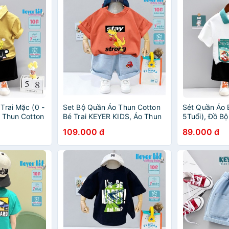
Trai Mặc (0 -
Set Bộ Quần Áo Thun Cotton
Sét Quần Áo B
o Thun Cotton
Bé Trai KEYER KIDS, Áo Thun
5Tuổi), Đồ B
Hình Chú Mèo
Cotton 4C Cộc Tay Phối Quần
Cổ Bo Trụ Cộ
109.000 đ
89.000 đ
ER KID SZ33
Short Jean Họa Tiết Hoạt Hình
Sóc Dễ Thươ
SZ47
SZ34