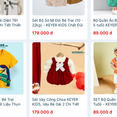
i Diện Tết
Sét Bộ Sơ Mi Đũi Bé Trai (10 -
Bộ Quần Áo Bé
i Tiết Thiết
22kg) - KEYER KIDS Chất Đũi
5 tuổi) KEYE
n Chất Nhung
Mịn Phong Cách Áo Sơ Mi Cổ
Cotton Trẻ E
179.000 đ
89.000 đ
Bẻ có túi kết hợp quần short
Ngắn Có Túi 
SM003
SZ95
 Bé Trai
Sét Váy Công Chúa KEYER
SET Bộ Quần Á
t Liệu Thun
KIDS, Váy Bé Gái 2 Chi Tiết
Tuổi) - KEYE
4 Chiều Mềm
Chất Liệu Đầm Nhung Có Nơ
Cotton Cổ Bo
179.000 đ
89.000 đ
 Nghộ Nghĩnh
Phối Áo Thun Cotton Tay
Quần Kaki S