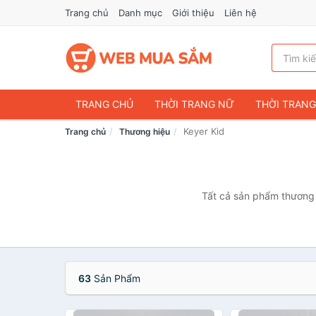
Trang chủ
Danh mục
Giới thiệu
Liên hệ
TRANG CHỦ
THỜI TRANG NỮ
THỜI TRAN
Keyer Kid
Trang chủ
Thương hiệu
ĐIỆN THOẠI & PHỤ KIỆN
DU LỊCH & HÀNH LÝ
CHĂM SÓC THÚ CƯNG
MẸ & BÉ
THỜI TRAN
THỂ THAO & DÃ NGOẠI
VĂN PHÒNG PHẨM
Tất cả sản phẩm thương h
VOUCHER & DỊCH VỤ
63
Sản Phẩm