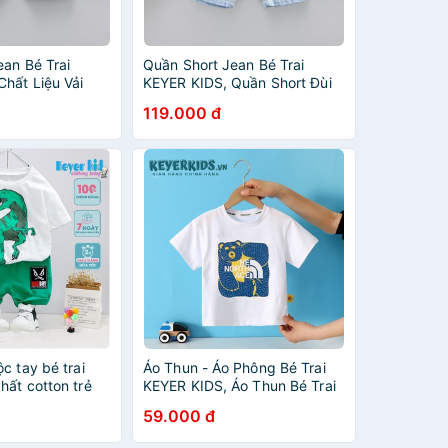
ean Bé Trai
Quần Short Jean Bé Trai
hất Liệu Vải
KEYER KIDS, Quần Short Đùi
ế 2 Túi Phía
Bé Chất Hình Thêu Thiết Kế 2
119.000 đ
Rộng Hàn Quốc
Túi Ngang Phong Cách Hàn
QT55
c tay bé trai
Áo Thun - Áo Phông Bé Trai
hất cotton trẻ
KEYER KIDS, Áo Thun Bé Trai
5 tuổi) hình in
Chất Thun Cotton Tici Mềm
59.000 đ
iêu ngầu cho bé
Mịn Hình Chú Gấu Dễ Thương
AT13