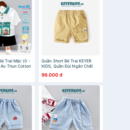
é Trai Mặc (0 -
Quần Short Bé Trai KEYER
ộ Áo Thun Cotton
KIDS, Quần Đùi Ngắn Chất
c Tay Hình Chú
Liệu KAKI Mềm Thiết Kế Túi
99.000 đ
ng - KEYER KIDS
hộp Dễ Thương QT52