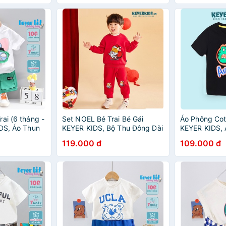
Bồng Cực Xinh VN17
ai (6 tháng -
Set NOEL Bé Trai Bé Gái
Áo Phông Cot
IDS, Áo Thun
KEYER KIDS, Bộ Thu Đông Dài
KEYER KIDS, 
Quần short có
Tay Cho Bé Chât Nỉ Họa Tiết
Bé Chất Liệu
119.000 đ
109.000 đ
 mang kính
Giáng Sinh Noel Dễ Thương
Mềm Mịn Hình
TD05
AT56