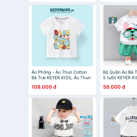
AT52
Áo Phông - Áo Thun Cotton
Bộ Quần Áo Bé Tr
Bé Trai KEYER KIDS, Áo Thun
5 tuổi) KEYER K
Ngắn Tay Bé Trai Chất Cotton
Cotton Cộc Tay 
109.000 đ
59.000 đ
4 Chiều Mềm Mịn Hình Dễ
túi hình chú cún
Thương AT51
SZ95