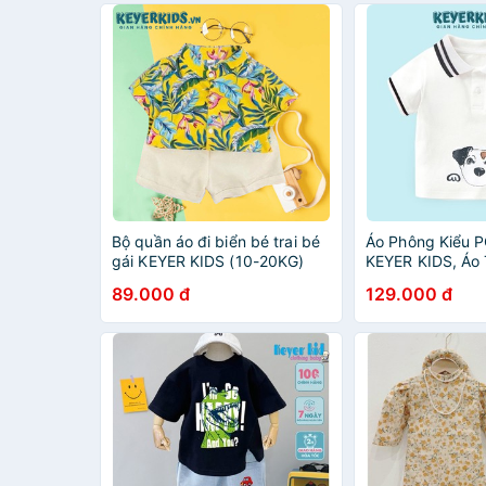
Bộ quần áo đi biển bé trai bé
Áo Phông Kiểu P
gái KEYER KIDS (10-20KG)
KEYER KIDS, Áo
chất lanh trẻ em thích hợp đi
Liệu Cotton 2 ch
89.000 đ
129.000 đ
du lịch hè họa tiết nổi bậc
Cổ Bẻ Hình Chú
Thương AT55