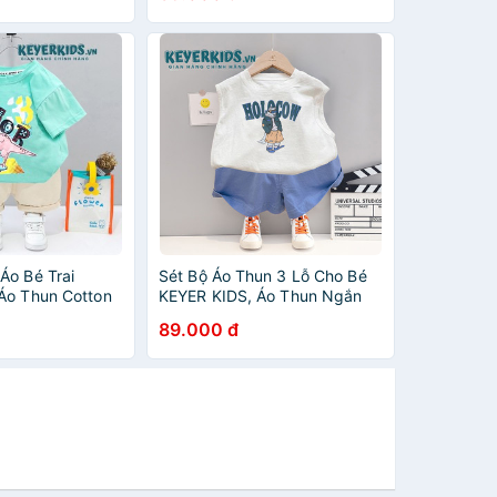
Áo Bé Trai
Sét Bộ Áo Thun 3 Lỗ Cho Bé
Áo Thun Cotton
KEYER KIDS, Áo Thun Ngắn
 Hình Sôi Động
Tay Thun Cotton, Quần Short
89.000 đ
ki SZ57
Kaki Mềm Form Hàn SZ63