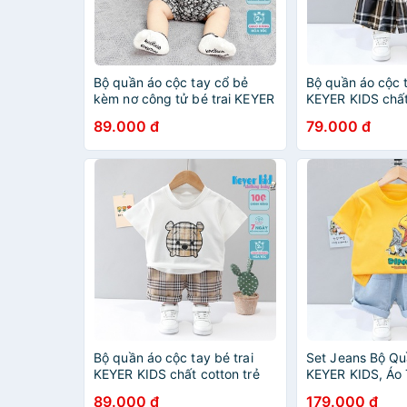
Bộ quần áo cộc tay cổ bẻ
Bộ quần áo cộc t
kèm nơ công tử bé trai KEYER
KEYER KIDS chất
KIDS chất cotton trẻ em (6
em (6 tháng - 5 t
89.000 đ
79.000 đ
tháng - 5 tuổi) SZ37
chữ đẹp đơn gi
Bộ quần áo cộc tay bé trai
Set Jeans Bộ Qu
KEYER KIDS chất cotton trẻ
KEYER KIDS, Áo 
em (6 tháng - 5 tuổi) hình in
Cotton 4C Phối 
89.000 đ
179.000 đ
gấu đáng yêu SZ31
Jean Hình Khủn