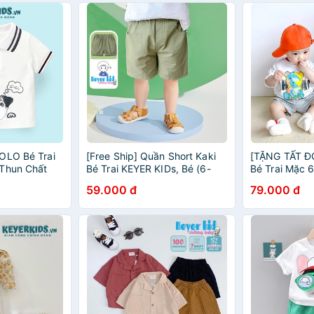
OLO Bé Trai
[Free Ship] Quần Short Kaki
[TẶNG TẤT Đ
 Thun Chất
Bé Trai KEYER KIDs, Bé (6-
Bé Trai Mặc 6
iều Cổ Bo Trụ
22KG) Thời Trang Hè Sành
Cotton Hình I
59.000 đ
79.000 đ
 Cún Dễ
Điệu, Chất Kaki Thoải Mái
3D KEYER KI
Thấm Hút QT04