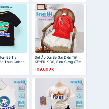
Sang Chãnh VN18
ton Bé Trai
Sét Áo Dài Bé Gái Diện Tết
Áo Thun Cotton
KEYER KIDS, Siêu Cưng Gồm
 Thun Cotton 2C
3 Chi Tiết Chất Lụa Dập Li Bé
109.000 đ
 in Đẹp Sắc Nét
Diện Tết Siêu Xinh VN14