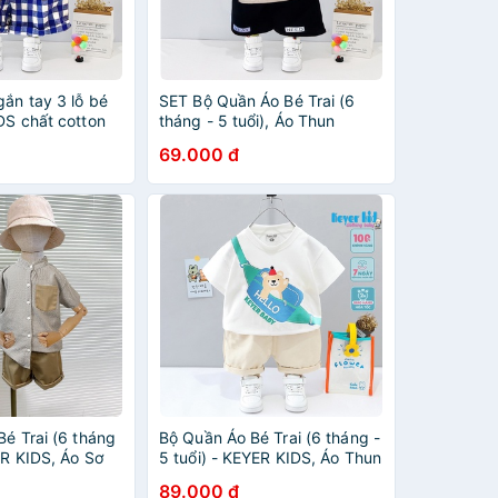
ắn tay 3 lỗ bé
SET Bộ Quần Áo Bé Trai (6
DS chất cotton
tháng - 5 tuổi), Áo Thun
g - 5 tuổi) hình
Cotton Phối Quần Short Họa
69.000 đ
SZ41
Tiết Gấu Dễ Thương - KEYER
KIDS MA001
Bé Trai (6 tháng
Bộ Quần Áo Bé Trai (6 tháng -
ER KIDS, Áo Sơ
5 tuổi) - KEYER KIDS, Áo Thun
Xốp Thô Quần
Cotton Cộc Tay, Quần Kaki
89.000 đ
hong Cách Chuẩn
Hình in Túi Đeo Ngang SZ45