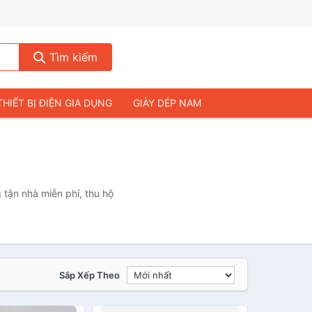
Tìm kiếm
THIẾT BỊ ĐIỆN GIA DỤNG
GIÀY DÉP NAM
HIẾT BỊ ÂM THANH
THỰC PHẨM VÀ ĐỒ UỐNG
& FLYCAM
NHÀ CỬA & ĐỜI SỐNG
ẠP CHÍ
MÁY TÍNH & LAPTOP
 tận nhà miễn phí, thu hộ
Sắp Xếp Theo