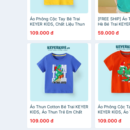
Áo Phông Cộc Tay Bé Trai
[FREE SHIP] Áo 
KEYER KIDS, Chất Liệu Thun
Hè Bé Trai KEYE
Cotton 4 Chiều Mềm , Họa
(6 - 22KG), Cộc 
109.000 đ
59.000 đ
Tiết Siêu Ngầu Dễ Phối Đồ
Thun mát Họa Ti
AT50
AT16
Áo Thun Cotton Bé Trai KEYER
Áo Phông Cộc Ta
KIDS, Áo Thun Trẻ Em Chất
KEYER KIDS, Áo
Vải Co giãn 4C, Mềm Mịn Họa
Chất Liệu Cotto
109.000 đ
109.000 đ
Tiết Hoạt Hình Dễ Thương
Hình Khủng Lon
AT48