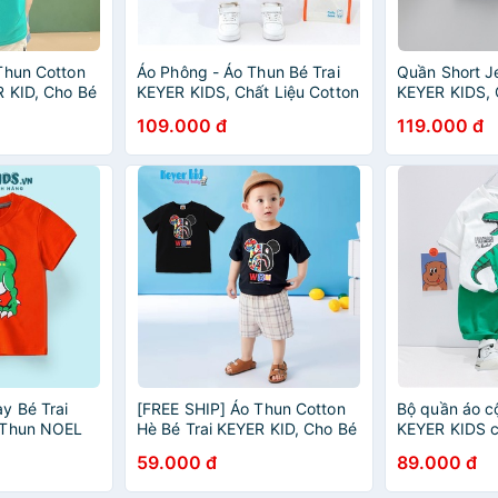
Thun Cotton
Áo Phông - Áo Thun Bé Trai
Quần Short J
R KID, Cho Bé
KEYER KIDS, Chất Liệu Cotton
KEYER KIDS, C
Tay Chất Liệu
4C Thiết Kế Sẽ Tà Áo Phong
Jeans Thiết K
109.000 đ
119.000 đ
ết in Sắc Nét
Cách Hình Khủng Long AT46
Trước Form 
QT46
y Bé Trai
[FREE SHIP] Áo Thun Cotton
Bộ quần áo cộ
 Thun NOEL
Hè Bé Trai KEYER KID, Cho Bé
KEYER KIDS c
n 4 Chiều Hoạt
(6 - 22KG), Cộc Tay Chất Liệu
em (6 tháng - 
59.000 đ
89.000 đ
g Ngố AT54
Thun mát Họa Tiết in Sắc Nét
khủng long s
AT14
SZ32