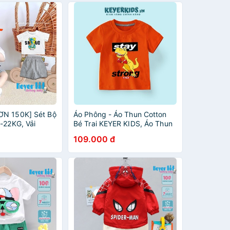
ƠN 150K] Sét Bộ
Áo Phông - Áo Thun Cotton
-22KG, Vải
Bé Trai KEYER KIDS, Áo Thun
n Hoạt Hình Gấu
Trẻ Em Chất Liệu Cotton 4C
109.000 đ
D VN SZ35
Hình in Khủng Long Dễ
Thương AT47