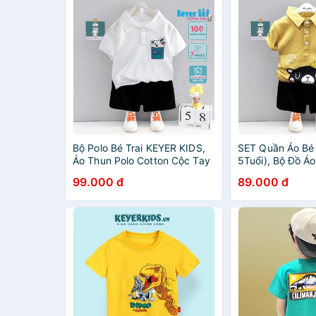
Bộ Polo Bé Trai KEYER KIDS,
SET Quần Áo Bé 
Áo Thun Polo Cotton Cộc Tay
5Tuổi), Bộ Đồ Á
Quần Short Kaki Họa Tiết Túi
Cổ Trụ Cộc Tay 
99.000 đ
89.000 đ
Thỏ Dễ Thương SZ62
Đen Kute - KEY