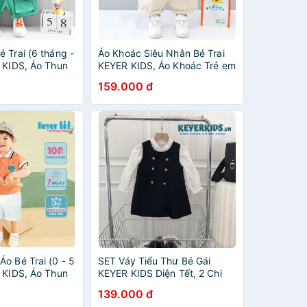
 Trai (6 tháng -
Áo Khoác Siêu Nhân Bé Trai
R KIDS, Áo Thun
KEYER KIDS, Áo Khoác Trẻ em
m Quần Short
Chất Đẹp Gió 2 Lớp, Có Mũ in
159.000 đ
Hình in Chú Cún
Hình Thật Người Nhện Sắc
Nét AK05
o Bé Trai (0 - 5
SET Váy Tiểu Thư Bé Gái
R KIDS, Áo Thun
KEYER KIDS Diện Tết, 2 Chi
 Trụ Cộc Tay
Tiết Áo Sơ Mi Mêm Tay Phồng
139.000 đ
Z43
Phối Váy Rời Chất Cát Hàn