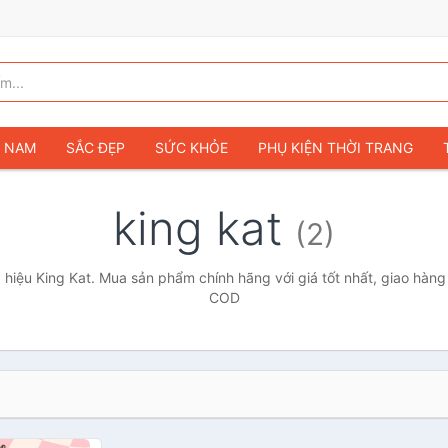
G NAM
SẮC ĐẸP
SỨC KHỎE
PHỤ KIỆN THỜI TRANG
TÚI VÍ NỮ
GIÀY DÉP NỮ
TÚI VÍ NAM
ĐỒNG HỒ
T
king kat
(2)
G TRẺ EM & TRẺ SƠ SINH
GAMING & CONSOLE
CAMERAS 
SỞ THÍCH & SƯU TẦM
Ô TÔ
MÔ TÔ, XE MÁY
SÁCH & T
hiệu King Kat. Mua sản phẩm chính hãng với giá tốt nhất, giao hàng 
COD