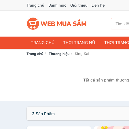
Trang chủ
Danh mục
Giới thiệu
Liên hệ
TRANG CHỦ
THỜI TRANG NỮ
THỜI TRAN
King Kat
Trang chủ
Thương hiệu
ĐIỆN THOẠI & PHỤ KIỆN
DU LỊCH & HÀNH LÝ
CHĂM SÓC THÚ CƯNG
MẸ & BÉ
THỜI TRAN
THỂ THAO & DÃ NGOẠI
VĂN PHÒNG PHẨM
Tất cả sản phẩm thương 
VOUCHER & DỊCH VỤ
2
Sản Phẩm