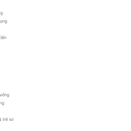
ng
Dụng
Kiện
 uống
ng
& trẻ sơ