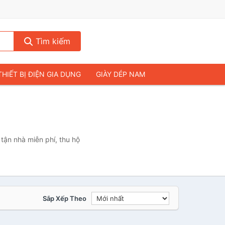
Tìm kiếm
THIẾT BỊ ĐIỆN GIA DỤNG
GIÀY DÉP NAM
HIẾT BỊ ÂM THANH
THỰC PHẨM VÀ ĐỒ UỐNG
& FLYCAM
NHÀ CỬA & ĐỜI SỐNG
ẠP CHÍ
MÁY TÍNH & LAPTOP
tận nhà miễn phí, thu hộ
Sắp Xếp Theo