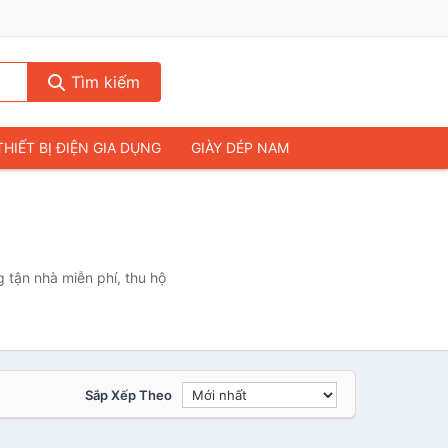
Tìm kiếm
THIẾT BỊ ĐIỆN GIA DỤNG
GIÀY DÉP NAM
HIẾT BỊ ÂM THANH
THỰC PHẨM VÀ ĐỒ UỐNG
& FLYCAM
NHÀ CỬA & ĐỜI SỐNG
ẠP CHÍ
MÁY TÍNH & LAPTOP
 tận nhà miễn phí, thu hộ
Sắp Xếp Theo