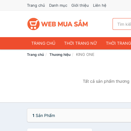
Trang chủ
Danh mục
Giới thiệu
Liên hệ
TRANG CHỦ
THỜI TRANG NỮ
THỜI TRAN
KING ONE
Trang chủ
Thương hiệu
ĐIỆN THOẠI & PHỤ KIỆN
DU LỊCH & HÀNH LÝ
CHĂM SÓC THÚ CƯNG
MẸ & BÉ
THỜI TRAN
THỂ THAO & DÃ NGOẠI
VĂN PHÒNG PHẨM
Tất cả sản phẩm thương h
VOUCHER & DỊCH VỤ
1
Sản Phẩm