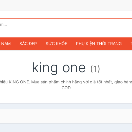
G NAM
SẮC ĐẸP
SỨC KHỎE
PHỤ KIỆN THỜI TRANG
TÚI VÍ NỮ
GIÀY DÉP NỮ
TÚI VÍ NAM
ĐỒNG HỒ
T
king one
(1)
G TRẺ EM & TRẺ SƠ SINH
GAMING & CONSOLE
CAMERAS 
SỞ THÍCH & SƯU TẦM
Ô TÔ
MÔ TÔ, XE MÁY
SÁCH & T
iệu KING ONE. Mua sản phẩm chính hãng với giá tốt nhất, giao hàng
COD