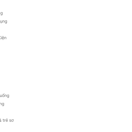
ng
Dụng
Kiện
 uống
ng
& trẻ sơ