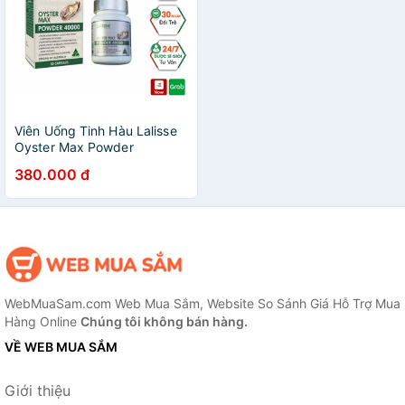
Viên Uống Tinh Hàu Lalisse
Oyster Max Powder
40000mg Bổ Sung Các
380.000 đ
Hoạt Chất Tăng Cường Sinh
Lực Cơ Thể - 30 Viên
WebMuaSam.com Web Mua Sắm, Website So Sánh Giá Hỗ Trợ Mua
Hàng Online
Chúng tôi không bán hàng.
VỀ WEB MUA SẮM
Giới thiệu