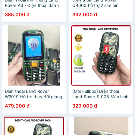
Rover A6 - Điện thoại dành
Q4000 hỗ trợ 2 sim pin
cho người già, loa siêu lớn –
khủng loa to phù hợp cho
385.000 đ
392.000 đ
Bảo Hành 12 Tháng
người già _ sạc dự phòng
cho máy khác
Điện thoại Land Rover
[Mới Fullbox] Điện thoại
W2019 Hỗ trợ thay đổi giọng
Land Rover S-008 Màn hình
nói Hỗ trợ ghi âm cuộc gọi tự
màu TFT rộng 2.0 inch 2 sim
479.000 đ
329.000 đ
động Hỗ trợ sạc pin cho điện
2 sóng, 1 thẻ nhớ Loa siêu to
thoại khác