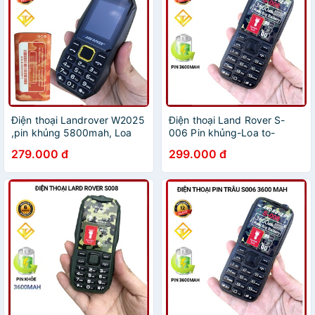
Điện thoại Landrover W2025
Điện thoại Land Rover S-
,pin khủng 5800mah, Loa
006 Pin khủng-Loa to-
siêu to - BH 12 tháng
nguyên seal - BH 12 tháng
279.000 đ
299.000 đ