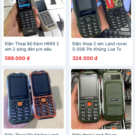
Điện Thoại Bộ Đàm H999 2
Điện thoại 2 sim Land rover
sim 2 sóng đèn pin siêu
S-008 Pin Khủng Loa To
sáng,pin khủng - Bảo hành
Hàng Mới FullBox - Bảo hành
569.000 đ
324.000 đ
12 tháng
1 năm
Điện Thoại Pin Khủng Land
Điên thoại Land Rover