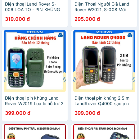
Điện thoại Land Rover S-
Điện Thoại Người Già Land
006 LOA TO - PIN KHỦNG
Rover W2021, S-008 Mới
FullBox, Pin Trâu Loa Khỏe
319.000 đ
295.000 đ
Điện thoại pin khủng Land
Điện thoại pin khủng 2 Sim
Rover W2019 Loa lo hỗ trợ 2
LandRover Q4000 sạc pin
sim
cho máy khác
399.000 đ
399.000 đ