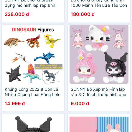
dựng mô hình lắp ráp 6ni1
1000 Mảnh Tên Lửa Tàu Con
1000 Mảnh Tên Lửa Tàu Con
Thoi Quà Tặng Sinh Nhật
228.000 đ
180.000 đ
Thoi Quà Tặng Sinh Nhật
Cho Trẻ Bé Trai ( 8742 -1 )
Cho Trẻ Bé Trai
Khủng Long 2022 8 Con Lẻ
SUNNY Bộ Xếp mô Hình lắp
Nhiều Chủng Loài Hãng Lele
ráp 3D đồ chơi xếp hình cho
con dài 12cm x cao 8cm
bé Động Vật Dễ Thương Cho
14.999 đ
9.000 đ
Bé brick hunter