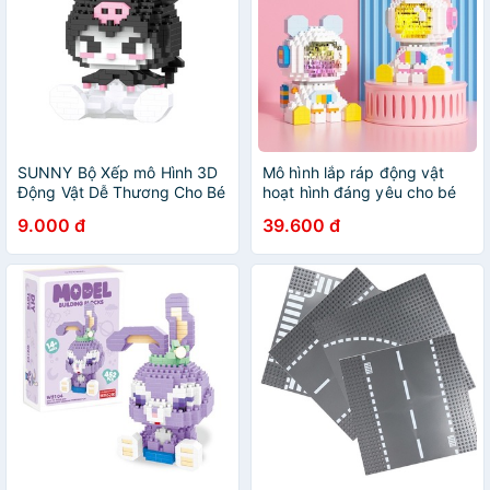
SUNNY Bộ Xếp mô Hình 3D
Mô hình lắp ráp động vật
Động Vật Dễ Thương Cho Bé
hoạt hình đáng yêu cho bé
brick hunter
Bộ Xếp 3D Động Vật Dễ
9.000 đ
39.600 đ
Thương Cho Bé Bearbrick
hunter