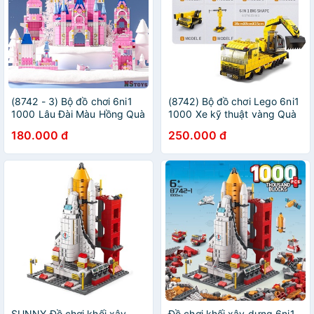
(8742 - 3) Bộ đồ chơi 6ni1
(8742) Bộ đồ chơi Lego 6ni1
1000 Lâu Đài Màu Hồng Quà
1000 Xe kỹ thuật vàng Quà
Tặng Sinh Nhật Cho Trẻ Bé
Tặng Sinh Nhật Cho Bé Trai
180.000 đ
250.000 đ
Gái
SUNNY Đồ chơi khối xây
Đồ chơi khối xây dựng 6ni1