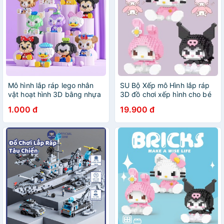
Mô hình lắp ráp lego nhân
SU Bộ Xếp mô Hình lắp ráp
vật hoạt hình 3D bằng nhựa
3D đồ chơi xếp hình cho bé
ABS cao cấp nhiều mẫu
Động Vật Dễ Thương Cho Bé
1.000 đ
19.900 đ
đáng yêu
brick hunter