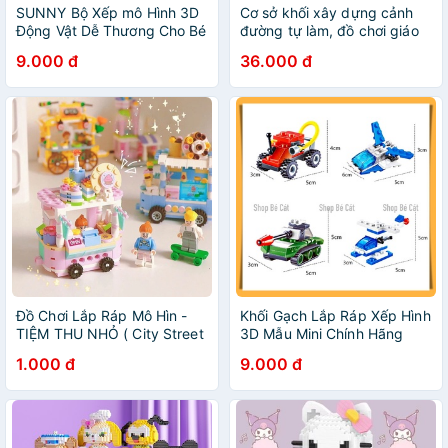
SUNNY Bộ Xếp mô Hình 3D
Cơ sở khối xây dựng cảnh
Động Vật Dễ Thương Cho Bé
đường tự làm, đồ chơi giáo
brick hunter
dục các bộ phận khối xây
9.000 đ
36.000 đ
dựng cho trẻ em
Đồ Chơi Lắp Ráp Mô Hìn -
Khối Gạch Lắp Ráp Xếp Hình
TIỆM THU NHỎ ( City Street
3D Mẫu Mini Chính Hãng
View Series )
Level Easy Cho Bé Từ 6 Tuổi
1.000 đ
9.000 đ
[No Box, Túi OPP]