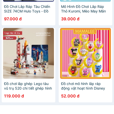
Đồ Chơi Lắp Ráp Tàu Chiến
Mô Hình Đồ Chơi Lắp Ráp
SIZE 74CM Hulo Toys - Đồ
Thỏ Kuromi, Mèo May Mắn
Chơi Cho Bé Từ 6 Tuổi, Đồ
Kitty, Thỏ Hồng Melody
97.000 đ
39.000 đ
Chơi Sáng Tạo, Xếp Hình
Lớn
Đồ chơi lắp ghép Lego tàu
Đồ chơi mô hình lắp ráp
vũ trụ 520 chi tiết ghép hình
động vật hoạt hình Disney
cho bé trai giúp bé rèn luyện
có đèn phát sáng
119.000 đ
52.000 đ
tư duy phát triển trí tuệ