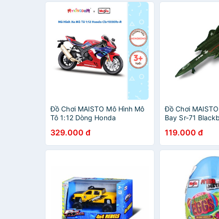
Đồ Chơi MAISTO Mô Hình Mô
Đồ Chơi MAISTO
Tô 1:12 Dòng Honda
Bay Sr-71 Blackb
Cbr1000Rr-R Fireblade Sp
0061/MT15088
329.000 đ
119.000 đ
20099/MT31101