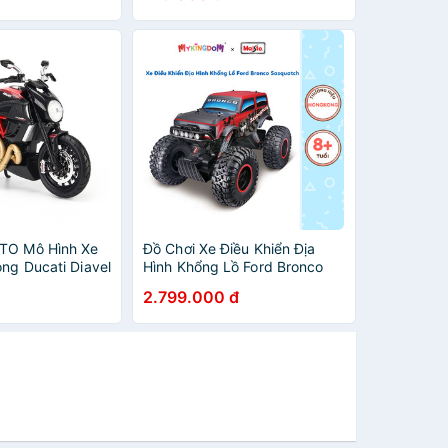
TO Mô Hình Xe
Đồ Chơi Xe Điều Khiển Địa
ng Ducati Diavel
Hình Khổng Lồ Ford Bronco
3/MT31101
Sasquatch MAISTO MT81339
2.799.000 đ