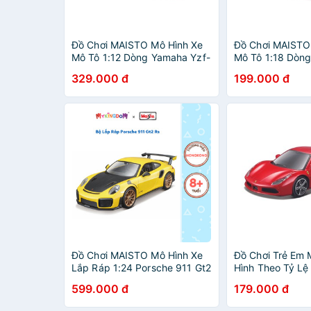
Đồ Chơi MAISTO Mô Hình Xe
Đồ Chơi MAISTO
Mô Tô 1:12 Dòng Yamaha Yzf-
Mô Tô 1:18 Dòng
R1 2021 21847/MT31101
Monster + 2021
329.000 đ
199.000 đ
20131/MT3930
Đồ Chơi MAISTO Mô Hình Xe
Đồ Chơi Trẻ Em
Lắp Ráp 1:24 Porsche 911 Gt2
Hình Theo Tỷ Lệ
Rs 39523/MT39900
Ferrari 488 Gtb
599.000 đ
179.000 đ
36100