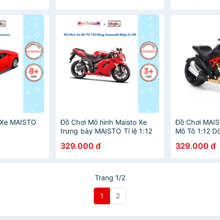
h Xe MAISTO
Đồ Chơi Mô hình Maisto Xe
Đồ Chơi MAIS
trưng bày MAISTO Tỉ lệ 1:12
Mô Tô 1:12 Dò
MT31101
Carbon 1102
329.000 đ
329.000 đ
Trang 1/2
1
2