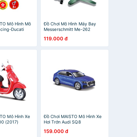
STO Mô Hình Mô
Đồ Chơi Mô Hình Máy Bay
acing-Ducati
Messerschmitt Me-262
 2021
MAISTO 06201/MT15088
119.000 đ
000
TO Mô Hình Xe
Đồ Chơi MAISTO Mô Hình Xe
0 (2017)
Hơi Trớn Audi SQ8
540
20118/MT21001
159.000 đ