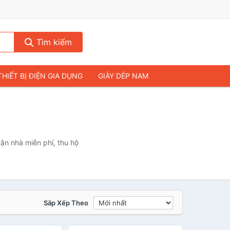
Tìm kiếm
THIẾT BỊ ĐIỆN GIA DỤNG
GIÀY DÉP NAM
HIẾT BỊ ÂM THANH
THỰC PHẨM VÀ ĐỒ UỐNG
& FLYCAM
NHÀ CỬA & ĐỜI SỐNG
ẠP CHÍ
MÁY TÍNH & LAPTOP
ận nhà miễn phí, thu hộ
Sắp Xếp Theo