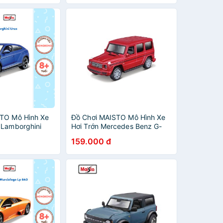
TO Mô Hình Xe
Đồ Chơi MAISTO Mô Hình Xe
 Lamborghini
Hơi Trớn Mercedes Benz G-
/MT39900
Class 2018 Màu Đỏ
159.000 đ
18896/MT21001