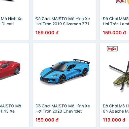
 Mô Hình Xe
Đồ Chơi MAISTO Mô Hình Xe
Đồ Chơi MAIS
 Ducati
Hơi Trớn 2019 Sliverado Z71
Hơi Trớn Lam
19109/MT21001
Centenario 
159.000 đ
159.000 đ
0
 MAISTO Mô
Đồ Chơi MAISTO Mô Hình Xe
Đồ Chơi Mô H
 1:43 Xe
Hơi Trớn 2020 Chevrolet
64 Apache M
 36023/18-
Corvette Stingray Couple
9805/MT150
159.000 đ
119.000 đ
19108/MT21001