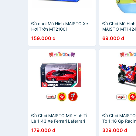
Đồ chơi Mô Hình MAISTO Xe
Đồ Chơi Mô Hình
Hơi Trớn MT21001
MAISTO MT1424
ngẫu nhiên)
159.000 đ
69.000 đ
Đồ Chơi MAISTO Mô Hình Tỉ
Đồ Chơi MAISTO
Lệ 1:43 Xe Ferrari Laferrari
Tô 1:18 Gp Raci
Aperta 36031/18-36100
Pramac Racing 
179.000 đ
329.000 đ
36379/MT3600