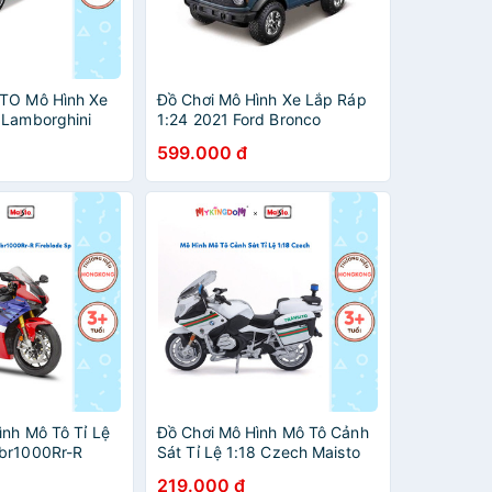
TO Mô Hình Xe
Đồ Chơi Mô Hình Xe Lắp Ráp
 Lamborghini
1:24 2021 Ford Bronco
p 640
Badlands MAISTO
599.000 đ
900
39535/MT39900
ình Mô Tô Tỉ Lệ
Đồ Chơi Mô Hình Mô Tô Cảnh
br1000Rr-R
Sát Tỉ Lệ 1:18 Czech Maisto
 MAISTO
Mt32306 MAISTO
219.000 đ
300
Czech/MT32306