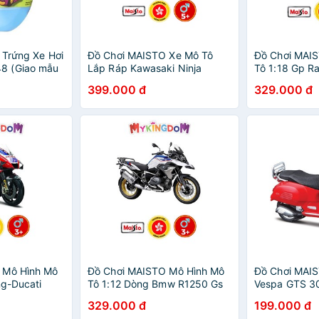
 Trứng Xe Hơi
Đồ Chơi MAISTO Xe Mô Tô
Đồ Chơi MAI
8 (Giao mẫu
Lắp Ráp Kawasaki Ninja
Tô 1:18 Gp R
H2TM R Tỉ Lệ 1:12
Lenovo Team
399.000 đ
329.000 đ
39198/MT39051AL
36374/MT36
 Mô Hình Mô
Đồ Chơi MAISTO Mô Hình Mô
Đồ Chơi MAIS
ng-Ducati
Tô 1:12 Dòng Bmw R1250 Gs
Vespa GTS 30
2021
20100/MT31101
16889/MT39
329.000 đ
199.000 đ
0