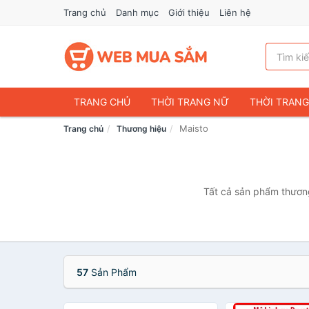
Trang chủ
Danh mục
Giới thiệu
Liên hệ
TRANG CHỦ
THỜI TRANG NỮ
THỜI TRAN
Maisto
Trang chủ
Thương hiệu
ĐIỆN THOẠI & PHỤ KIỆN
DU LỊCH & HÀNH LÝ
CHĂM SÓC THÚ CƯNG
MẸ & BÉ
THỜI TRAN
THỂ THAO & DÃ NGOẠI
VĂN PHÒNG PHẨM
Tất cả sản phẩm thương
VOUCHER & DỊCH VỤ
57
Sản Phẩm