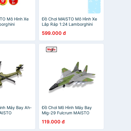
TO Mô Hình Xe
Đồ Chơi MAISTO Mô Hình Xe
borghini
Lắp Ráp 1:24 Lamborghini
17099/MT21001
Terzo Millennio
599.000 đ
39287/MT39900
ình Máy Bay Ah-
Đồ Chơi Mô Hình Máy Bay
AISTO
Mig-29 Fulcrum MAISTO
88
9978/MT15088
119.000 đ