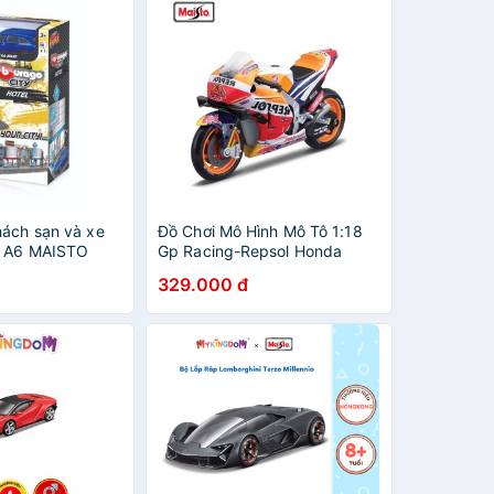
hách sạn và xe
Đồ Chơi Mô Hình Mô Tô 1:18
i A6 MAISTO
Gp Racing-Repsol Honda
Team 2021 MAISTO
329.000 đ
36372/MT36000