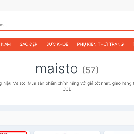
G NAM
SẮC ĐẸP
SỨC KHỎE
PHỤ KIỆN THỜI TRANG
TÚI VÍ NỮ
GIÀY DÉP NỮ
TÚI VÍ NAM
ĐỒNG HỒ
T
maisto
(57)
G TRẺ EM & TRẺ SƠ SINH
GAMING & CONSOLE
CAMERAS 
SỞ THÍCH & SƯU TẦM
Ô TÔ
MÔ TÔ, XE MÁY
SÁCH & T
 hiệu Maisto. Mua sản phẩm chính hãng với giá tốt nhất, giao hàng t
COD