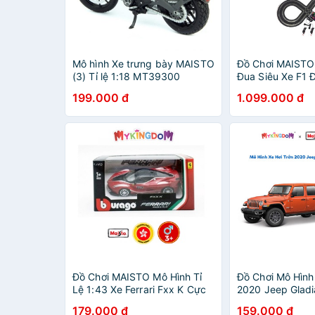
Mô hình Xe trưng bày MAISTO
Đồ Chơi MAISTO
(3) Tỉ lệ 1:18 MT39300
Đua Siêu Xe F1 
Lửa (Phiên Bản
199.000 đ
1.099.000 đ
Đồ Chơi MAISTO Mô Hình Tỉ
Đồ Chơi Mô Hình
Lệ 1:43 Xe Ferrari Fxx K Cực
2020 Jeep Glad
Ngầu 36024/18-36100
20041/MT21001
179.000 đ
159.000 đ