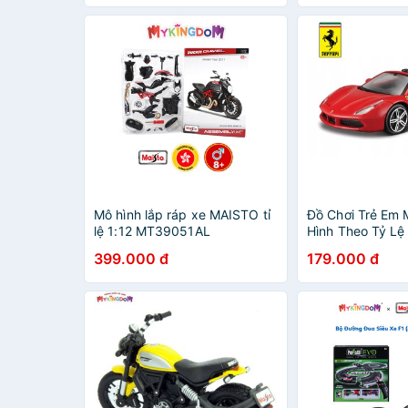
Mô hình lắp ráp xe MAISTO tỉ
Đồ Chơi Trẻ Em
lệ 1:12 MT39051AL
Hình Theo Tỷ Lệ
Ferrari 488 Spi
399.000 đ
179.000 đ
36100