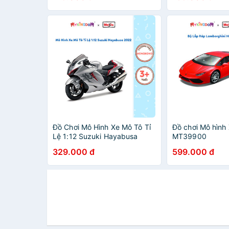
Đồ Chơi Mô Hình Xe Mô Tô Tỉ
Đồ chơi Mô hìn
Lệ 1:12 Suzuki Hayabusa
MT39900
2022 MAISTO
329.000 đ
599.000 đ
21848/MT31101