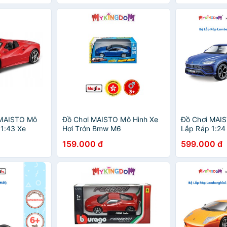
 MAISTO Mô
Đồ Chơi MAISTO Mô Hình Xe
Đồ Chơi MAIS
 1:43 Xe
Hơi Trớn Bmw M6
Lắp Ráp 1:24
der 36026/18-
16942/MT21001
Urus 39519
159.000 đ
599.000 đ