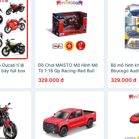
Ducati tỉ lệ
Đồ Chơi MAISTO Mô Hình Mô
Bộ mô hình k
 bày full box
Tô 1:18 Gp Racing-Red Bull
Bburago Aud
Ktm Factory 2021
329.000 đ
329.000 đ
36371/MT36000