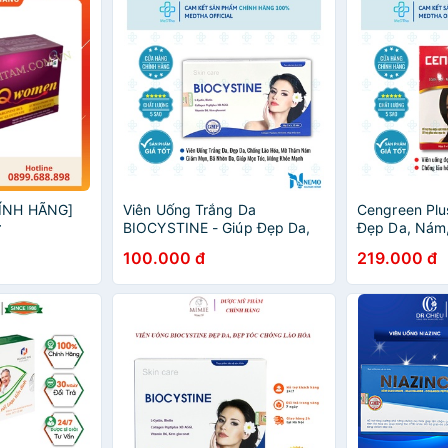
ÍNH HÃNG]
Viên Uống Trắng Da
Cengreen Plu
ữ
BIOCYSTINE - Giúp Đẹp Da,
Đẹp Da, Nám
Chống Lão Hóa, Giảm Mụn,
Dưỡng Tóc, L
100.000 đ
219.000 đ
Mọc Tóc, Móng Khỏe Đẹp
Collagen, Glu
(Hộp 30v/60v) [Chính Hãng]
Viên) [Chính 