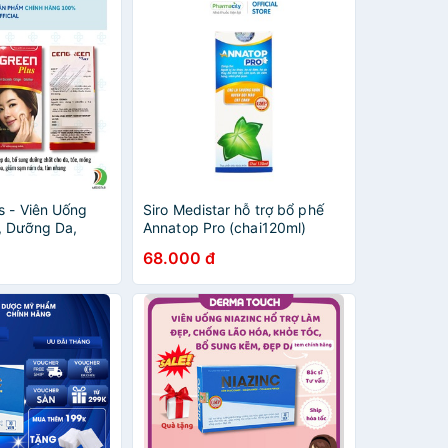
s - Viên Uống
Siro Medistar hỗ trợ bổ phế
, Dưỡng Da,
Annatop Pro (chai120ml)
-Cystine,
68.000 đ
tathion (Hộp 30
Hãng]