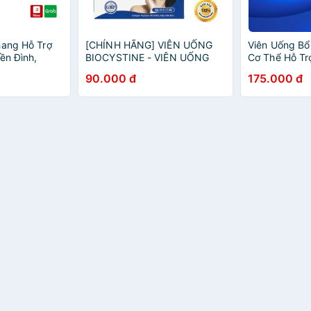
hang Hỗ Trợ
[CHÍNH HÃNG] VIÊN UỐNG
Viên Uống B
ền Đình,
BIOCYSTINE - VIÊN UỐNG
Cơ Thể Hỗ Tr
Đầu, Tê Bì
ĐẸP DA, ĐẸP TÓC, CHỐNG
Sáng Giảm Lã
90.000 đ
175.000 đ
20 Viên
LÃO HÓA HỘP 60 VIÊN
Móng Và Tóc
NiaZinC - hộp