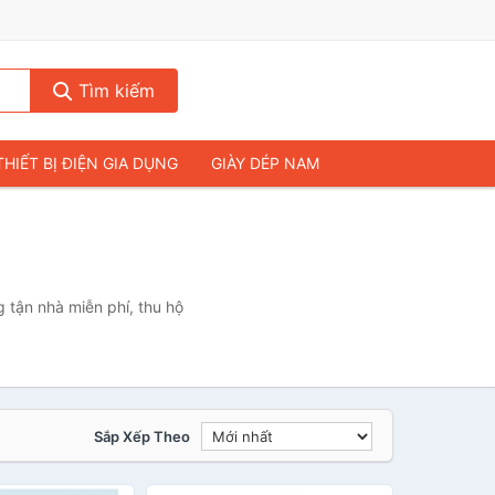
Tìm kiếm
THIẾT BỊ ĐIỆN GIA DỤNG
GIÀY DÉP NAM
HIẾT BỊ ÂM THANH
THỰC PHẨM VÀ ĐỒ UỐNG
& FLYCAM
NHÀ CỬA & ĐỜI SỐNG
ẠP CHÍ
MÁY TÍNH & LAPTOP
 tận nhà miễn phí, thu hộ
Sắp Xếp Theo