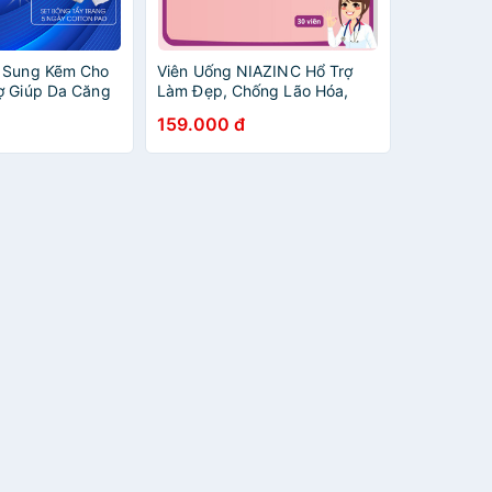
ổ Sung Kẽm Cho
Viên Uống NIAZINC Hổ Trợ
ợ Giúp Da Căng
Làm Đẹp, Chống Lão Hóa,
o Hóa Giúp
Khỏe Tóc, Bổ Sung Kẽm, Đẹp
159.000 đ
 Chắc Khỏe
Da
 30 viên