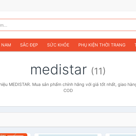
G NAM
SẮC ĐẸP
SỨC KHỎE
PHỤ KIỆN THỜI TRANG
TÚI VÍ NỮ
GIÀY DÉP NỮ
TÚI VÍ NAM
ĐỒNG HỒ
T
medistar
(11)
G TRẺ EM & TRẺ SƠ SINH
GAMING & CONSOLE
CAMERAS 
SỞ THÍCH & SƯU TẦM
Ô TÔ
MÔ TÔ, XE MÁY
SÁCH & T
iệu MEDISTAR. Mua sản phẩm chính hãng với giá tốt nhất, giao hàng
COD