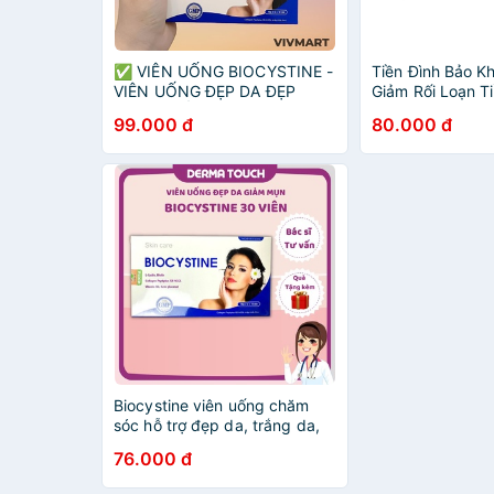
✅ VIÊN UỐNG BIOCYSTINE -
Tiền Đình Bảo K
VIÊN UỐNG ĐẸP DA ĐẸP
Giảm Rối Loạn Ti
TÓC, CHỐNG LÃO HÓA -
Chóng Mặt, Đau 
99.000 đ
80.000 đ
HỘP 30 VIÊN
Chân Tay - Hộp 
Biocystine viên uống chăm
sóc hỗ trợ đẹp da, trắng da,
mọc tóc, mọc móng (30 viên)
76.000 đ