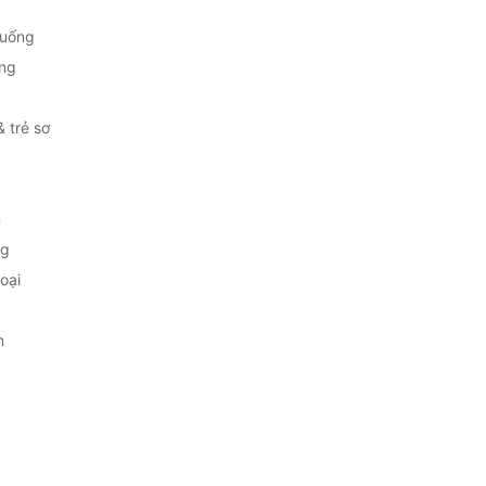
 uống
ng
& trẻ sơ
m
ng
oại
m