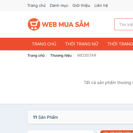
Trang chủ
Danh mục
Giới thiệu
Liên hệ
TRANG CHỦ
THỜI TRANG NỮ
THỜI TRAN
MEDISTAR
Trang chủ
Thương hiệu
ĐIỆN THOẠI & PHỤ KIỆN
DU LỊCH & HÀNH LÝ
CHĂM SÓC THÚ CƯNG
MẸ & BÉ
THỜI TRAN
THỂ THAO & DÃ NGOẠI
VĂN PHÒNG PHẨM
Tất cả sản phẩm thương h
VOUCHER & DỊCH VỤ
11
Sản Phẩm