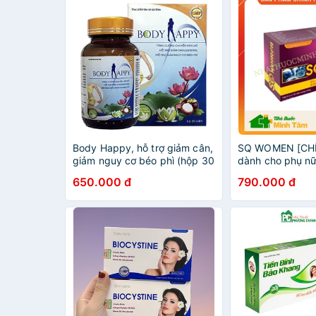
Body Happy, hỗ trợ giảm cân,
SQ WOMEN [CH
giảm nguy cơ béo phì (hộp 30
dành cho phụ n
viên) hàng chính hãng.
650.000 đ
790.000 đ