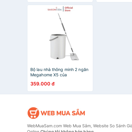
Bộ lau nhà thông minh 2 ngăn
Megahome X5 của
Saigoncook thể tích 15L sử
359.000 đ
dụng cây lau nhà tự vắt mâm
lau hình chữ nhật
WebMuaSam.com Web Mua Sắm, Website So Sánh Giá
Online
Chúng tôi không bán hàng.