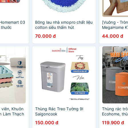
 Homemart 03
Bông lau nhà xmopro chất liệu
[Vuông - Tròn
 thước
cotton siêu thấm hút
MegaHome KT
Thớt Gỗ Cao 
70.000 đ
44.000 đ
Toàn Với Con
Thiện Với Môi
 viên, Khuôn
Thùng Rác Treo Tường 9l
Thùng rác trò
ôn Làm Thạch
Saigoncook
Ecohome, thùn
 Tròn Ngộ
phù hợp với 
150.000 đ
119.900 đ
ook