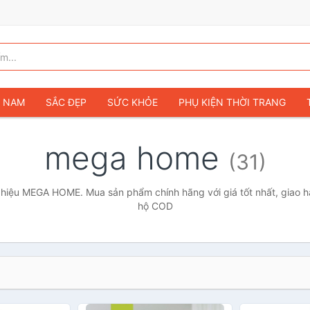
G NAM
SẮC ĐẸP
SỨC KHỎE
PHỤ KIỆN THỜI TRANG
TÚI VÍ NỮ
GIÀY DÉP NỮ
TÚI VÍ NAM
ĐỒNG HỒ
T
mega home
(31)
G TRẺ EM & TRẺ SƠ SINH
GAMING & CONSOLE
CAMERAS 
SỞ THÍCH & SƯU TẦM
Ô TÔ
MÔ TÔ, XE MÁY
SÁCH & T
hiệu MEGA HOME. Mua sản phẩm chính hãng với giá tốt nhất, giao hà
hộ COD