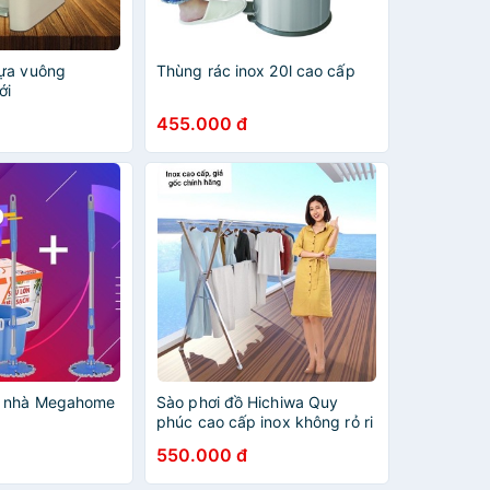
ựa vuông
Thùng rác inox 20l cao cấp
ới
455.000 đ
u nhà Megahome
Sào phơi đồ Hichiwa Quy
phúc cao cấp inox không rỏ ri
550.000 đ