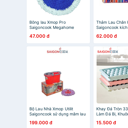
Bông lau Xmop Pro
Thảm Lau Chân
Saigoncook Megahome
Saigoncook kích
chuyên dùng cho cây lau
40x60cm
47.000 đ
62.000 đ
Xmop Pro thấm hút tốt ,mau
khô
Bộ Lau Nhà Xmop Utilit
Khay Đá Tròn 33
Saigoncook sử dụng mâm lau
Làm Đá Bi, Khu
tam giác
Hoa Quả Hình Bi
199.000 đ
15.500 đ
Nghĩnh Saigonc