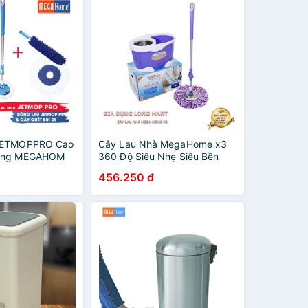
JETMOPPRO Cao
Cây Lau Nhà MegaHome x3
Hãng MEGAHOM
360 Độ Siêu Nhẹ Siêu Bền
Hàng Chính Hãng Bảo Hành
456.250 đ
12 Tháng