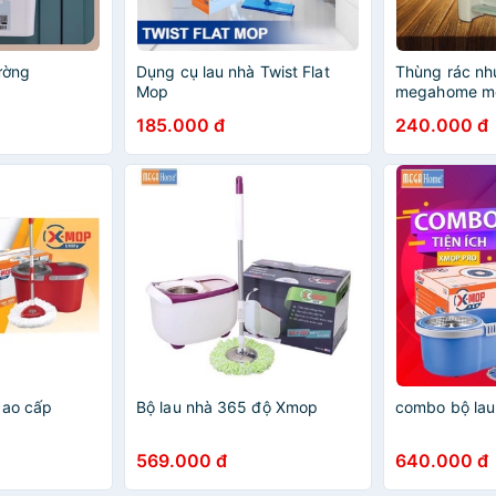
ường
Dụng cụ lau nhà Twist Flat
Thùng rác nh
Mop
megahome m
185.000 đ
240.000 đ
cao cấp
Bộ lau nhà 365 độ Xmop
combo bộ la
569.000 đ
640.000 đ