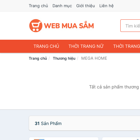
Trang chủ
Danh mục
Giới thiệu
Liên hệ
TRANG CHỦ
THỜI TRANG NỮ
THỜI TRAN
MEGA HOME
Trang chủ
Thương hiệu
ĐIỆN THOẠI & PHỤ KIỆN
DU LỊCH & HÀNH LÝ
CHĂM SÓC THÚ CƯNG
MẸ & BÉ
THỜI TRAN
THỂ THAO & DÃ NGOẠI
VĂN PHÒNG PHẨM
Tất cả sản phẩm thương 
VOUCHER & DỊCH VỤ
31
Sản Phẩm