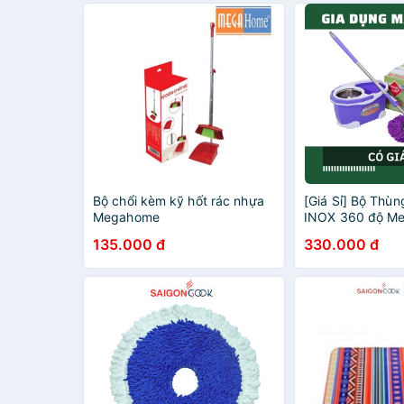
Bộ chổi kèm kỹ hốt rác nhựa
[Giá Sỉ] Bộ Thù
Megahome
INOX 360 độ Meg
tự động
135.000 đ
330.000 đ