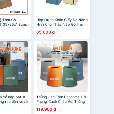
] Thớt Gỗ
Hộp Đựng Khăn Giấy Đa Năng
 35x25x1,8cm,
Hình Chữ Thập Nắp Gỗ Tre,
Su Tự Nhiên An
Hộp Đựng Giấy Ăn Decor Cao
65.000 đ
 Người Thân
Cấp Saigoncook
 Trường
n có nắp bật 10l
Thùng Rác Tròn Ecohome 10L
g rác tiện lợi và
Phong Cách Châu Âu, Thùng
mọi không gian
Đựng Rác Tròn Tiện Nghi Và
119.900 đ
Sang Trọng