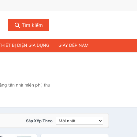
Tìm kiếm
THIẾT BỊ ĐIỆN GIA DỤNG
GIÀY DÉP NAM
HIẾT BỊ ÂM THANH
THỰC PHẨM VÀ ĐỒ UỐNG
& FLYCAM
NHÀ CỬA & ĐỜI SỐNG
ẠP CHÍ
MÁY TÍNH & LAPTOP
ng tận nhà miễn phí, thu
Sắp Xếp Theo