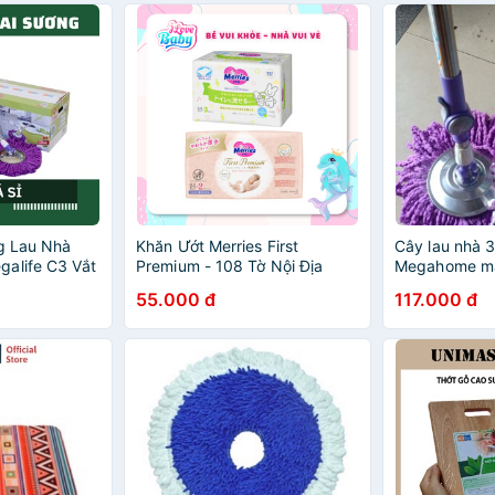
ng Lau Nhà
Khăn Ướt Merries First
Cây lau nhà 
alife C3 Vắt
Premium - 108 Tờ Nội Địa
Megahome mâ
Nhật
55.000 đ
117.000 đ