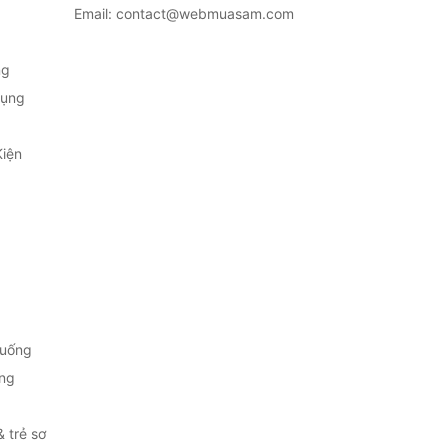
Email: contact@webmuasam.com
ng
Dụng
Kiện
 uống
ng
& trẻ sơ