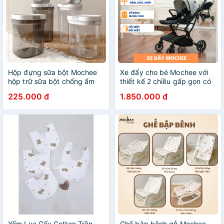
Hộp đựng sữa bột Mochee
Xe đẩy cho bé Mochee với
hộp trữ sữa bột chống ẩm
thiết kế 2 chiều gấp gọn có
tránh hút ẩm từ không khí
đai an toàn và 3 chế độ nằm
225.000 đ
1.850.000 đ
cản được tia cực tím giúp
ngả ngồi hàng chính hãng
sữa không lên men
Yếm Lụa Gấu Cotton Trần
Ghế bập bênh gỗ Mochee