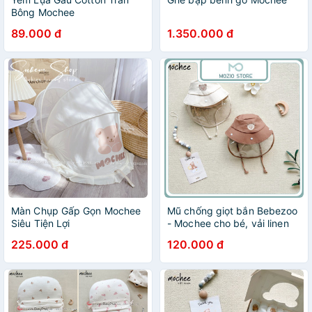
Bông Mochee
89.000 đ
1.350.000 đ
Màn Chụp Gấp Gọn Mochee
Mũ chống giọt bắn Bebezoo
Siêu Tiện Lợi
- Mochee cho bé, vải linen
mềm mại kèm kính chống
225.000 đ
120.000 đ
giọt bắn có thể tháo rời cực
đáng yêu