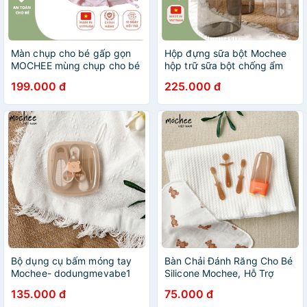
Màn chụp cho bé gấp gọn
Hộp đựng sữa bột Mochee
MOCHEE mùng chụp cho bé
hộp trữ sữa bột chống ẩm
chống muỗi dùng cho
giúp mẹ trữ sữa cho bé một
199.000 đ
225.000 đ
giường và nôi cũi made in
cách an toàn vệ sinh tránh bị
Vietnam
hút ẩm
Bộ dụng cụ bấm móng tay
Bàn Chải Đánh Răng Cho Bé
Mochee- dodungmevabe1
Silicone Mochee, Hỗ Trợ
Massage Lợi-
135.000 đ
75.000 đ
dodungmevabe1