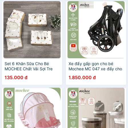
Set 6 Khăn Sữa Cho Bé
Xe đẩy gấp gọn cho bé
MOCHEE Chất Vải Sợi Tre
Mochee MC 047 xe đẩy cho
Mềm Mịn Dùng Làm Khăn
bé thuận tiện mang theo du
135.000 đ
1.850.000 đ
Lau Mặt, Yếm Đeo Cổ
lịch chính hãng Việt Nam