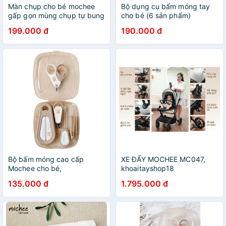
Màn chụp cho bé mochee
Bộ dụng cụ bấm móng tay
gấp gọn mùng chụp tự bung
cho bé (6 sản phẩm)
giúp bé chống muỗi che
Mochee - 1 hộp nhỏ đầy đủ
199.000 đ
190.000 đ
sáng hiệu quả dùng được
dụng cụ vệ sinh cho bé tiện
cho giường và nôi cũi
ơi là tiện
Bộ bấm móng cao cấp
XE ĐẨY MOCHEE MC047,
Mochee cho bé,
khoaitayshop18
khoaitasyshop18
135.000 đ
1.795.000 đ