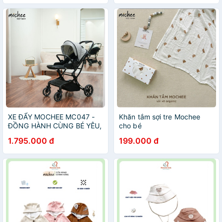
XE ĐẨY MOCHEE MC047 -
Khăn tắm sợi tre Mochee
ĐỒNG HÀNH CÙNG BÉ YÊU,
cho bé
dodungmevabe1
1.795.000 đ
199.000 đ