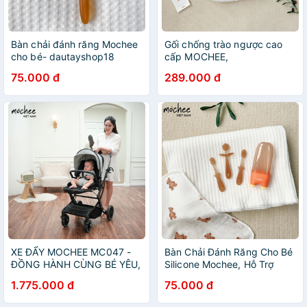
Bàn chải đánh răng Mochee
Gối chống trào ngược cao
cho bé- dautayshop18
cấp MOCHEE,
dautayshop18
75.000 đ
289.000 đ
XE ĐẨY MOCHEE MC047 -
Bàn Chải Đánh Răng Cho Bé
ĐỒNG HÀNH CÙNG BÉ YÊU,
Silicone Mochee, Hỗ Trợ
banbuondososinh1
Massage Lợi-
1.775.000 đ
75.000 đ
banbuondososinh1