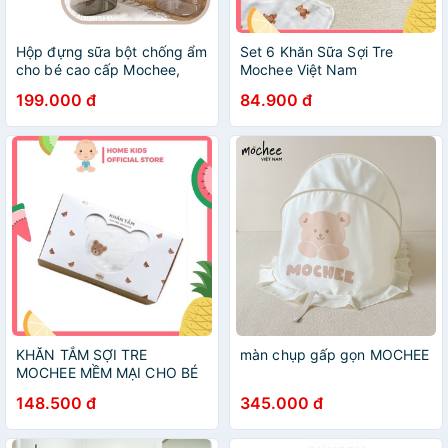
Hộp đựng sữa bột chống ẩm
Set 6 Khăn Sữa Sợi Tre
cho bé cao cấp Mochee,
Mochee Việt Nam
hộp trữ sữa cho bé hút chân
199.000 đ
84.900 đ
không - Minjeebaby
KHĂN TẮM SỢI TRE
màn chụp gấp gọn MOCHEE
MOCHEE MỀM MẠI CHO BÉ
SƠ SINH
148.500 đ
345.000 đ