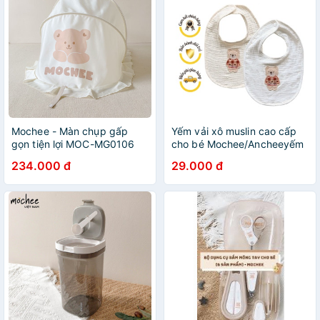
Mochee - Màn chụp gấp
Yếm vải xô muslin cao cấp
gọn tiện lợi MOC-MG0106
cho bé Mochee/Ancheeyếm
ăn dặm mềm mại, an toàn
234.000 đ
29.000 đ
cho bé