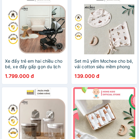
Xe đẩy trẻ em hai chiều cho
Set mũ yếm Mochee cho bé,
bé, xe đẩy gấp gọn du lịch
vải cotton siêu mềm phong
cho bé Mochee MC047
cách Hàn Quốc
1.799.000 đ
139.000 đ