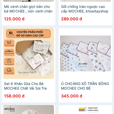
Mũ vành chắn giọt bắn cho
Gối chống trào ngược cao
bé MOCHEE , nón vành chắn
cấp MOCHEE, khoaitayshop
giọt bắn cho bé,
18
125.000 đ
289.000 đ
khoaitasyshop18
Set 6 Khăn Sữa Cho Bé
Ủ CHOÀNG XÔ TRẦN BÔNG
MOCHEE Chất Vải Sợi Tre
MOCHEE CHO BÉ
Mềm Mịn
158.000 đ
345.000 đ