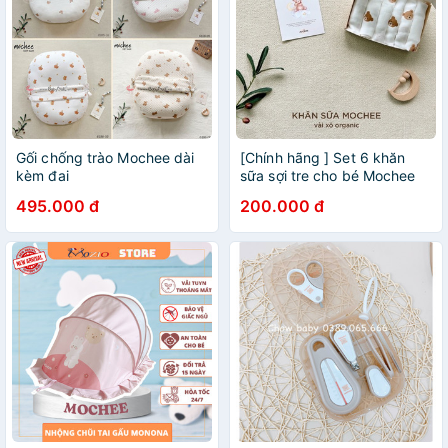
Gối chống trào Mochee dài
[Chính hãng ] Set 6 khăn
kèm đai
sữa sợi tre cho bé Mochee
30x30cm, khăn sữa gấu vải
495.000 đ
200.000 đ
xô organic