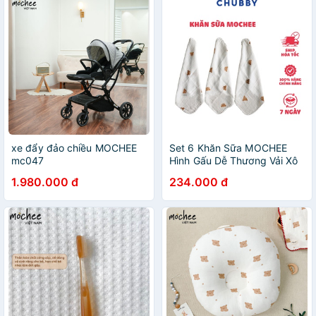
xe đẩy đảo chiều MOCHEE
Set 6 Khăn Sữa MOCHEE
mc047
Hình Gấu Dễ Thương Vải Xô
Sợi Tre Organic An Toàn Cho
1.980.000 đ
234.000 đ
Bé 30x30cm