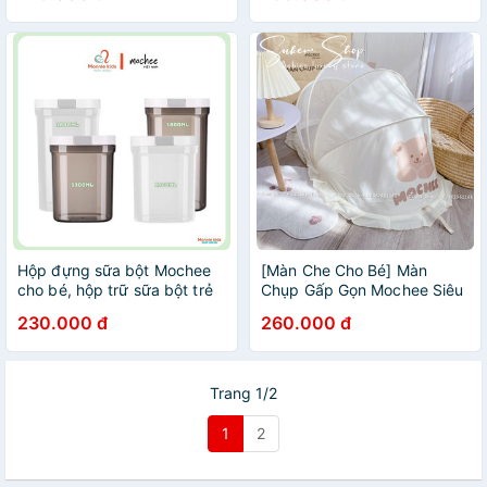
Hộp đựng sữa bột Mochee
[Màn Che Cho Bé] Màn
cho bé, hộp trữ sữa bột trẻ
Chụp Gấp Gọn Mochee Siêu
em chống ẩm cao cấp -
Tiện Lợi
230.000 đ
260.000 đ
Monnie Kids
Trang 1/2
1
2