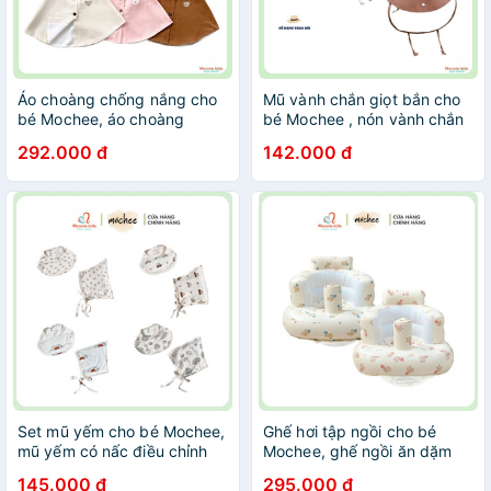
Áo choàng chống nắng cho
Mũ vành chắn giọt bắn cho
bé Mochee, áo choàng
bé Mochee , nón vành chắn
poncho trẻ em co giãn 4
giọt bắn trẻ em - Monnie
292.000 đ
142.000 đ
chiều - Monnie Kids
Kids
Set mũ yếm cho bé Mochee,
Ghế hơi tập ngồi cho bé
mũ yếm có nấc điều chỉnh
Mochee, ghế ngồi ăn dặm
thông minh tiện dụng -
trẻ em chất liệu cao su -
145.000 đ
295.000 đ
Monnie Kids
Monnie Kids