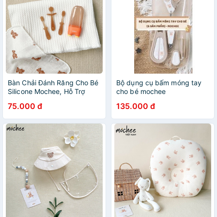
Bàn Chải Đánh Răng Cho Bé
Bộ dụng cụ bấm móng tay
Silicone Mochee, Hỗ Trợ
cho bé mochee
Massage Lợi,
75.000 đ
135.000 đ
khoaitasyshop18