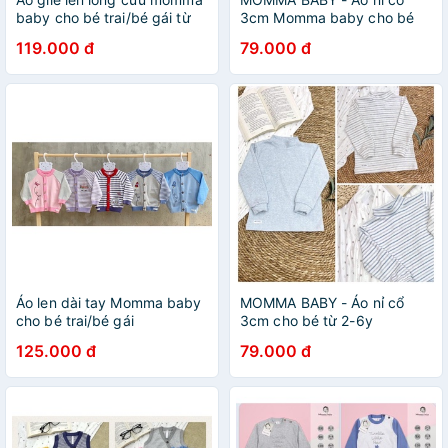
baby cho bé trai/bé gái từ
3cm Momma baby cho bé
sơ sinh đến 1 tuổi
trai/bé gái
119.000 đ
79.000 đ
Áo len dài tay Momma baby
MOMMA BABY - Áo nỉ cổ
cho bé trai/bé gái
3cm cho bé từ 2-6y
125.000 đ
79.000 đ