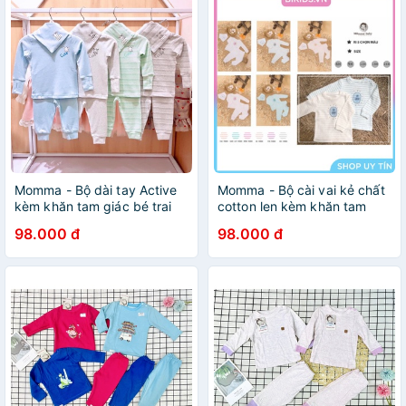
Momma - Bộ dài tay Active
Momma - Bộ cài vai kẻ chất
kèm khăn tam giác bé trai
cotton len kèm khăn tam
6-24m
giác 6-24m
98.000 đ
98.000 đ