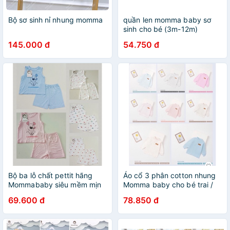
Bộ sơ sinh nỉ nhung momma
quần len momma baby sơ
sinh cho bé (3m-12m)
145.000 đ
54.750 đ
Bộ ba lỗ chất pettit hãng
Áo cổ 3 phân cotton nhung
Mommababy siêu mềm mịn
Momma baby cho bé trai /
cho bé(6m-24m)
gái (9-24m)
69.600 đ
78.850 đ