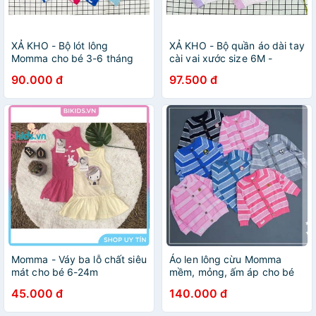
XẢ KHO - Bộ lót lông
XẢ KHO - Bộ quần áo dài tay
Momma cho bé 3-6 tháng
cài vai xước size 6M -
momma
90.000 đ
97.500 đ
Momma - Váy ba lỗ chất siêu
Áo len lông cừu Momma
mát cho bé 6-24m
mềm, mỏng, ấm áp cho bé
sơ sinh
45.000 đ
140.000 đ