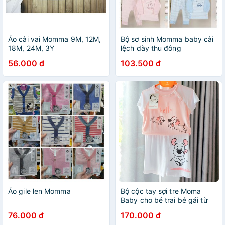
Áo cài vai Momma 9M, 12M,
Bộ sơ sinh Momma baby cài
18M, 24M, 3Y
lệch dày thu đông
56.000 đ
103.500 đ
Áo gile len Momma
Bộ cộc tay sợi tre Moma
Baby cho bé trai bé gái từ
6-15kg
76.000 đ
170.000 đ