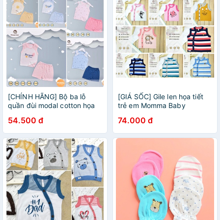
[CHÍNH HÃNG] Bộ ba lỗ
[GIÁ SỐC] Gile len họa tiết
quần đùi modal cotton họa
trẻ em Momma Baby
tiết trẻ em Momma baby
54.500 đ
74.000 đ