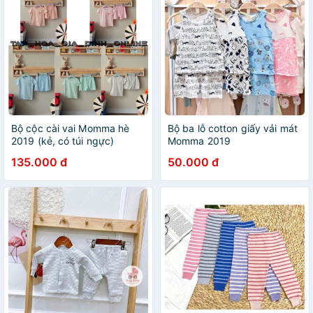
Bộ cộc cài vai Momma hè
Bộ ba lỗ cotton giấy vải mát
2019 (kẻ, có túi ngực)
Momma 2019
135.000 đ
50.000 đ