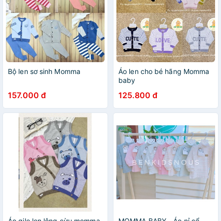
Bộ len sơ sinh Momma
Áo len cho bé hãng Momma
baby
157.000 đ
125.800 đ
Áo gile len lông cừu momma
MOMMA BABY - Áo nỉ cổ