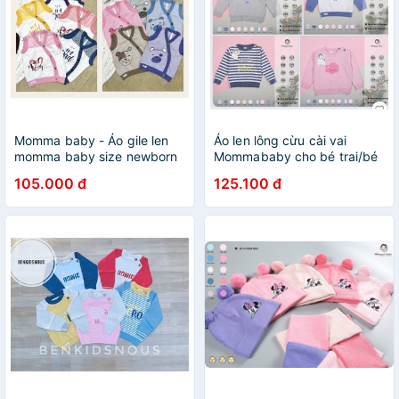
Momma baby - Áo gile len
Áo len lông cừu cài vai
momma baby size newborn
Mommababy cho bé trai/bé
cho bé trai/bé gái
gái từ 6 tháng đến 8 tuổi
105.000 đ
125.100 đ