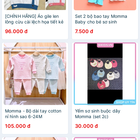
[CHÍNH HÃNG] Áo gile len
Set 2 bộ bao tay Momma
lông cừu cài lệch họa tiết kẻ
Baby cho bé sơ sinh
ngang trẻ em Momma baby
96.000 đ
7.500 đ
Momma - Bộ dài tay cotton
Yếm sơ sinh buộc dây
nỉ hình sao 6-24M
Momma (set 2c)
105.000 đ
30.000 đ