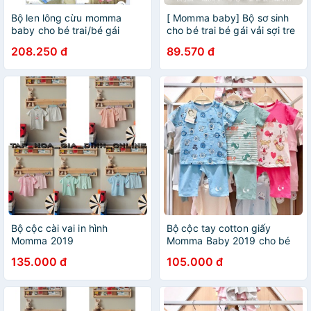
Bộ len lông cừu momma
[ Momma baby] Bộ sơ sinh
baby cho bé trai/bé gái
cho bé trai bé gái vải sợi tre
mềm mát
208.250 đ
89.570 đ
Bộ cộc cài vai in hình
Bộ cộc tay cotton giấy
Momma 2019
Momma Baby 2019 cho bé
135.000 đ
105.000 đ