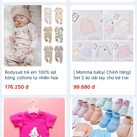
Bodysuit trẻ em 100% sợi
[ Momma baby/ Chính hãng]
bông cottons tự nhiên họa
Set 2 áo dài tay cho bé trai
tiết hàn quốc, hàng cao cấp
bé gái 0-6 tuổi
176.250 đ
99.680 đ