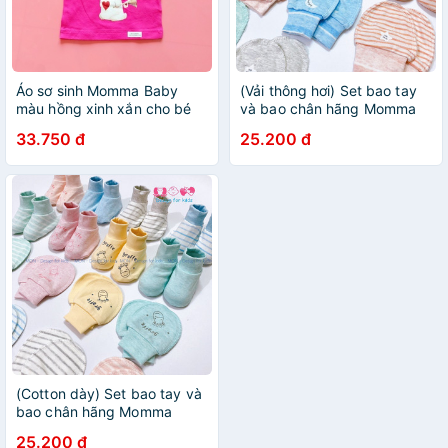
Áo sơ sinh Momma Baby
(Vải thông hơi) Set bao tay
màu hồng xinh xắn cho bé
và bao chân hãng Momma
gái
Baby cho bé sơ sinh (0-6
33.750 đ
25.200 đ
tháng tuổi)
(Cotton dày) Set bao tay và
bao chân hãng Momma
Baby cho bé sơ sinh (0-6
25.200 đ
tháng tuổi)