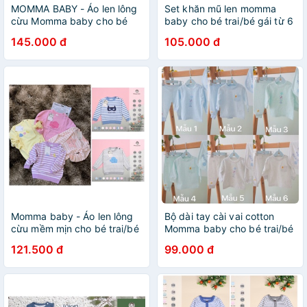
MOMMA BABY - Áo len lông
Set khăn mũ len momma
cừu Momma baby cho bé
baby cho bé trai/bé gái từ 6
trai/bé gái
tháng đến 1 tuổi
145.000 đ
105.000 đ
Momma baby - Áo len lông
Bộ dài tay cài vai cotton
cừu mềm mịn cho bé trai/bé
Momma baby cho bé trai/bé
gái từ 6 tháng đến 2 tuổi
gái từ 6 tháng đến 2 tuổi
121.500 đ
99.000 đ