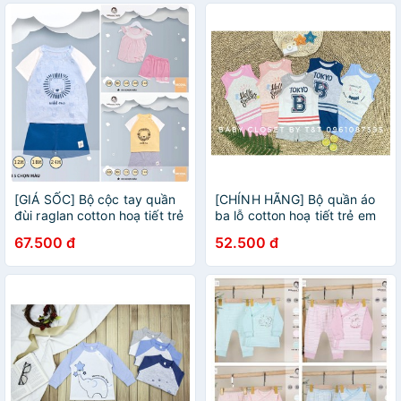
[GIÁ SỐC] Bộ cộc tay quần
[CHÍNH HÃNG] Bộ quần áo
đùi raglan cotton hoạ tiết trẻ
ba lỗ cotton hoạ tiết trẻ em
em Momma Baby
Momma baby
67.500 đ
52.500 đ