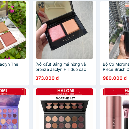
Jaclyn The
(Vỏ xấu) Bảng má hồng và
Bộ Cọ Morph
bronze Jaclyn Hill duo các
Piece Brush C
màu
373.000 đ
980.000 đ