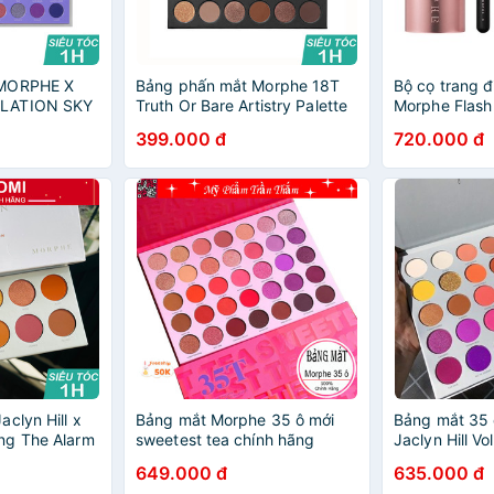
 MORPHE X
Bảng phấn mắt Morphe 18T
Bộ cọ trang 
LATION SKY
Truth Or Bare Artistry Palette
Morphe Flash
TE 39 ô đẹp
20,6g 18 ô tone nâu
lông thú siê
399.000 đ
720.000 đ
HALOMI
clyn Hill x
Bảng mắt Morphe 35 ô mới
Bảng mắt 35 
ng The Alarm
sweetest tea chính hãng
Jaclyn Hill Vo
649.000 đ
635.000 đ