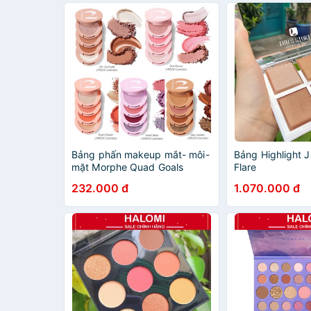
Bảng phấn makeup mắt- môi-
Bảng Highlight 
mặt Morphe Quad Goals
Flare
Multipalette
232.000 đ
1.070.000 đ