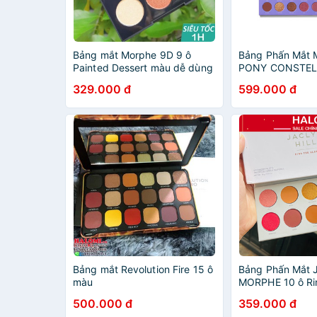
Bảng mắt Morphe 9D 9 ô
Bảng Phấn Mắt
Painted Dessert màu dễ dùng
PONY CONSTEL
chính hãng HALOMI
ARTISTRY PALET
329.000 đ
599.000 đ
mê
Bảng mắt Revolution Fire 15 ô
Bảng Phấn Mắt Ja
màu
MORPHE 10 ô Ri
500.000 đ
359.000 đ