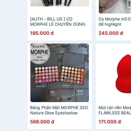
[AUTH - BILL US ] CỌ
Cọ Morphe m510
MORPHE LẺ CHUYÊN DÙNG
để highlight
CHO MẶT ( FACE BRUSH )
195.000 đ
245.000 đ
Bảng Phấn Mắt MORPHE 35O
Mút tán nền Mo
Nature Glow Eyeshadow
FLAWLESS BEA
Palette, 35X0 Natural Flirt
569.000 đ
171.000 đ
(56.2g)