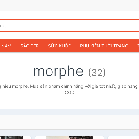
G NAM
SẮC ĐẸP
SỨC KHỎE
PHỤ KIỆN THỜI TRANG
TÚI VÍ NỮ
GIÀY DÉP NỮ
TÚI VÍ NAM
ĐỒNG HỒ
T
morphe
(32)
G TRẺ EM & TRẺ SƠ SINH
GAMING & CONSOLE
CAMERAS 
SỞ THÍCH & SƯU TẦM
Ô TÔ
MÔ TÔ, XE MÁY
SÁCH & T
hiệu morphe. Mua sản phẩm chính hãng với giá tốt nhất, giao hàng 
COD