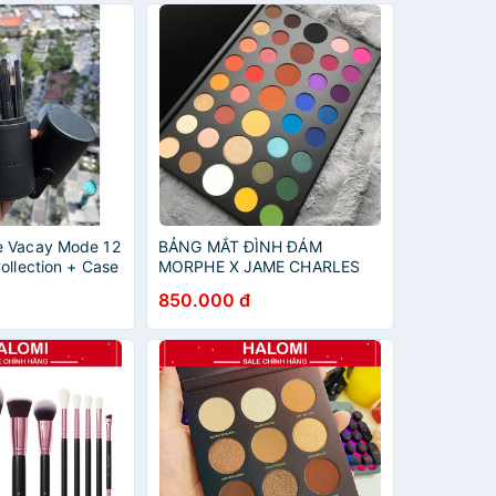
e Vacay Mode 12
BẢNG MẮT ĐÌNH ĐÁM
ollection + Case
MORPHE X JAME CHARLES
EYE SHADOW PALETTE
850.000 đ