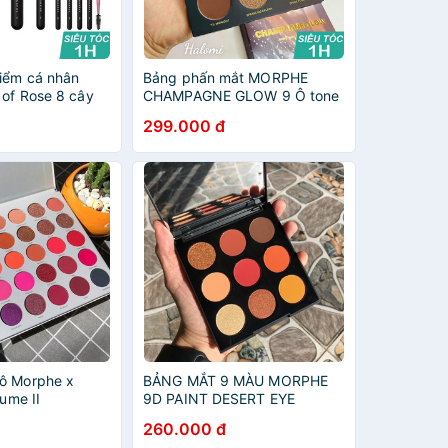
điểm cá nhân
Bảng phấn mắt MORPHE
 of Rose 8 cây
CHAMPAGNE GLOW 9 Ô tone
u mềm chính hãng
tây
299.000 đ
ô Morphe x
BẢNG MẮT 9 MÀU MORPHE
lume II
9D PAINT DESERT EYE
SHADOW PALETTE
260.000 đ