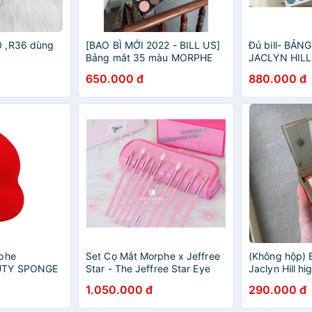
 ,R36 dùng
[BAO BÌ MỚI 2022 - BILL US]
Đủ bill- BẢ
Bảng mắt 35 màu MORPHE
JACLYN HILL
350 eyeshadow palette
650.000 đ
880.000 đ
rphe
Set Cọ Mắt Morphe x Jeffree
(Không hộp) 
UTY SPONGE
Star - The Jeffree Star Eye
Jaclyn Hill hi
Brush Collection
Sparks
1.050.000 đ
290.000 đ