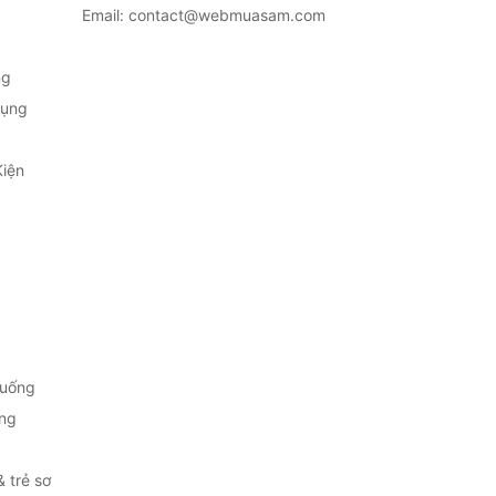
Email: contact@webmuasam.com
ng
Dụng
Kiện
 uống
ng
& trẻ sơ