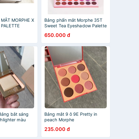
NG MẮT MORPHE X
Bảng phấn mắt Morphe 35T
 PALETTE
Sweet Tea Eyeshadow Palette
650.000 đ
Bảng bắt sáng
Bảng mắt 9 ô 9E Pretty in
ghlighter màu
peach Morphe
235.000 đ