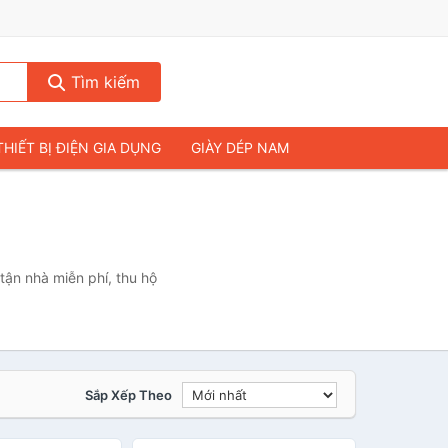
Tìm kiếm
THIẾT BỊ ĐIỆN GIA DỤNG
GIÀY DÉP NAM
HIẾT BỊ ÂM THANH
THỰC PHẨM VÀ ĐỒ UỐNG
& FLYCAM
NHÀ CỬA & ĐỜI SỐNG
ẠP CHÍ
MÁY TÍNH & LAPTOP
tận nhà miễn phí, thu hộ
Sắp Xếp Theo