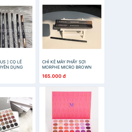
 US ] CỌ LẺ
CHÌ KẺ MÀY PHẨY SỢI
UYÊN DỤNG
MORPHE MICRO BROWN
IỂM MẮT (
PENCIL
165.000 đ
SINGLE BRUSH