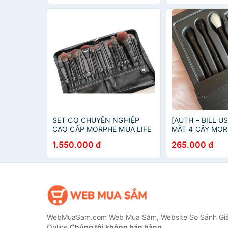
SET CỌ CHUYÊN NGHIỆP
[AUTH – BILL US
CAO CẤP MORPHE MUA LIFE
MẮT 4 CÂY MOR
BRUSH COLLECTION BRUSH
THIS BRUSH SE
1.550.000 đ
265.000 đ
SET
WebMuaSam.com Web Mua Sắm, Website So Sánh Giá
Online
Chúng tôi không bán hàng.