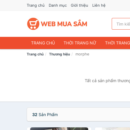
Trang chủ
Danh mục
Giới thiệu
Liên hệ
TRANG CHỦ
THỜI TRANG NỮ
THỜI TRAN
morphe
Trang chủ
Thương hiệu
ĐIỆN THOẠI & PHỤ KIỆN
DU LỊCH & HÀNH LÝ
CHĂM SÓC THÚ CƯNG
MẸ & BÉ
THỜI TRAN
THỂ THAO & DÃ NGOẠI
VĂN PHÒNG PHẨM
Tất cả sản phẩm thương 
VOUCHER & DỊCH VỤ
32
Sản Phẩm