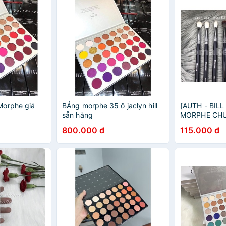
Morphe giá
BẢng morphe 35 ô jaclyn hill
[AUTH - BILL
sẵn hàng
MORPHE CH
CHO TRANG Đ
800.000 đ
115.000 đ
EYESHADOW 
)